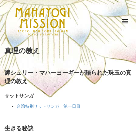
真理の教え
師シュリー・マハーヨーギーが語られた珠玉の真
理の教え
サットサンガ
台湾特別サットサンガ 第一日目
生きる秘訣