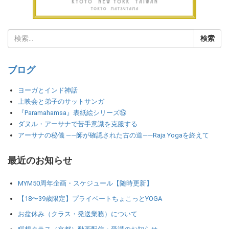
ブログ
ヨーガとインド神話
上映会と弟子のサットサンガ
『Paramahamsa』表紙絵シリーズ⑮
ダヌル・アーサナで苦手意識を克服する
アーサナの秘儀 ――師が確認された古の道――Raja Yogaを終えて
最近のお知らせ
MYM50周年企画・スケジュール【随時更新】
【18〜39歳限定】プライベートちょこっとYOGA
お盆休み（クラス・発送業務）について