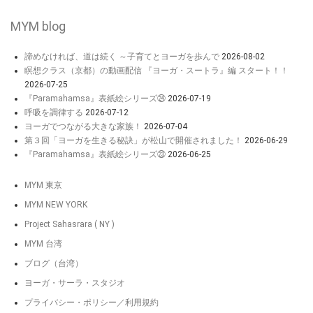
MYM blog
諦めなければ、道は続く ～子育てとヨーガを歩んで
2026-08-02
瞑想クラス（京都）の動画配信 『ヨーガ・スートラ』編 スタート！！
2026-07-25
『Paramahamsa』表紙絵シリーズ㉔
2026-07-19
呼吸を調律する
2026-07-12
ヨーガでつながる大きな家族！
2026-07-04
第３回「ヨーガを生きる秘訣」が松山で開催されました！
2026-06-29
『Paramahamsa』表紙絵シリーズ㉓
2026-06-25
MYM 東京
MYM NEW YORK
Project Sahasrara ( NY )
MYM 台湾
ブログ（台湾）
ヨーガ・サーラ・スタジオ
プライバシー・ポリシー／利用規約