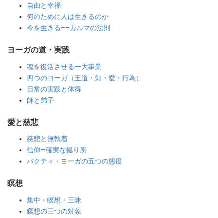
自由と幸福
何のために人は生きるのか
今を生きる––カルマの法則
ヨーガの道・実践
魂を復活させる一大事業
四つのヨーガ（王道・知・愛・行為）
日常の実践と体得
師と弟子
愛と慈悲
慈悲と無執着
信仰—確実な拠り所
バクティ・ヨーガの五つの態度
瞑想
集中・瞑想・三昧
瞑想の三つの対象