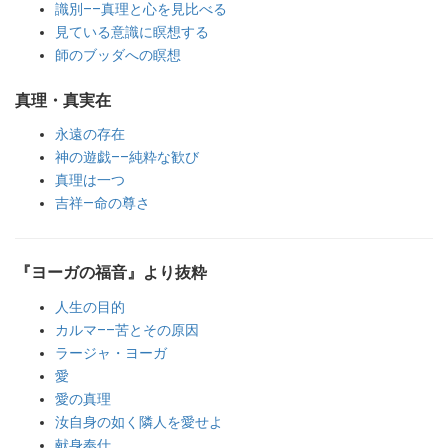
識別––真理と心を見比べる
見ている意識に瞑想する
師のブッダへの瞑想
真理・真実在
永遠の存在
神の遊戯––純粋な歓び
真理は一つ
吉祥—命の尊さ
『ヨーガの福音』
より抜粋
人生の目的
カルマ––苦とその原因
ラージャ・ヨーガ
愛
愛の真理
汝自身の如く隣人を愛せよ
献身奉仕