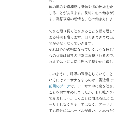
ら。
体の痛みや違和感は脊髄や脳の神経を介
じることがあります。反対に心の働きが
す。喜怒哀楽の感情も、心の働き方によ
できる限り長く吐ききることを繰り返し
まる時間も増えます。日々さまざまな出
間が少なくなっていきます。
それは心が透明になっていくような感じ
心の状態は日常の行為に反映されるので
れまで以上に大切に思って穏やかに優し
このように、呼吸の調律をしていくこと
いくにはアーサナをするのが一番近道で
前回のブログ
で、アーサナ中に息を吐き
ことをおすすめしましたが、もし吐きき
てみましょう。吐くことに慣れるほどに
ーサナしなくちゃ、ではなく、アーサナ
でも自分にはハードルが高い、と思った