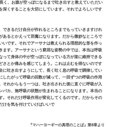
長く、お腹が空っぽになるまで吐き出すと教えていただい
を深くすることを大切にしています。それでよろしいです
、できるだけ自分が作れるところまでもっていきますけれ
があるとかえって邪魔になります。だから微妙なところで
いいです。それでアーサナは教えられる理想的な形を作っ
きます。アーサナという窮屈な姿勢の中では、本当は呼吸
なって身体の中が空っぽになっている方が楽に維持できる
どさとか痛みを感じてしまう。これは止むを得ないのです
全に吐き出すようにして、長く吐く息の呼吸で調律してい
にしたがって呼吸の回数が減って、一回ずつの呼吸の作用
。それからもう一つは、吐き出された後に直ぐに呼吸が入
ンバカ、無呼吸の状態が生まれることになります。本当の
す。それだけ呼吸作用が変化してくるのです。だからその
だけを気を付けていけばいいで
『マハーヨーギーの真理のことば』第6章より