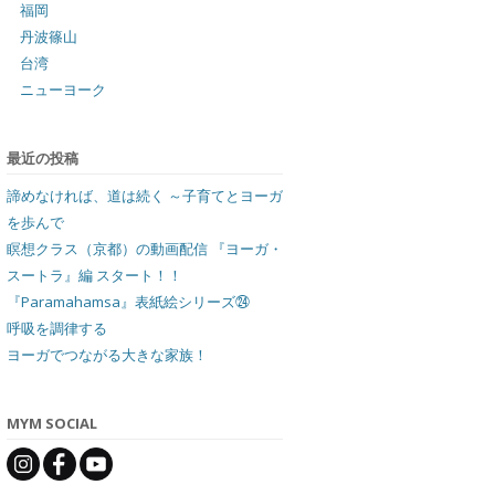
福岡
丹波篠山
台湾
ニューヨーク
最近の投稿
諦めなければ、道は続く ～子育てとヨーガ
を歩んで
瞑想クラス（京都）の動画配信 『ヨーガ・
スートラ』編 スタート！！
『Paramahamsa』表紙絵シリーズ㉔
呼吸を調律する
ヨーガでつながる大きな家族！
MYM SOCIAL