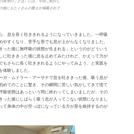
の真理のことば』には、今回ご紹介し
の他にもたくさんの教えが掲載されて
ら、息を長く吐ききれるようになっていきました。一呼吸
めやすくなり、苦手な形でも息が上がらなくなりました。
きった後に無呼吸の状態が生まれる」というのがどういう
しに吐ききった後に息を止めてみたけれど、かえって力が
でもさらに長く吐ききれるようにやってみよう、と実践を
を体験しました。
ーガ・ムドラー・アーサナで息を吐ききった後、吸う息が
初めてのことに驚き、その瞬間に苦しい気がしてきて慌て
呼吸状態はあっという間に終わってしまいましたが、その
きった後にしばらく吸う息が入ってこない状態になりまし
って身体の中が空っぽになっている方が形を維持するのが