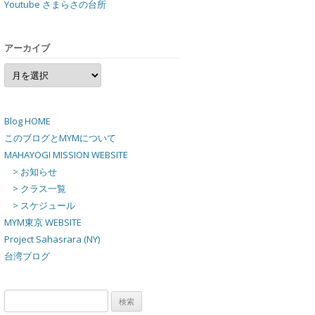
Youtube さまらさの台所
アーカイブ
ア
ー
カ
イ
ブ
Blog HOME
このブログとMYMについて
MAHAYOGI MISSION WEBSITE
> お知らせ
> クラス一覧
> スケジュール
MYM東京 WEBSITE
Project Sahasrara (NY)
台湾ブログ
検
索: