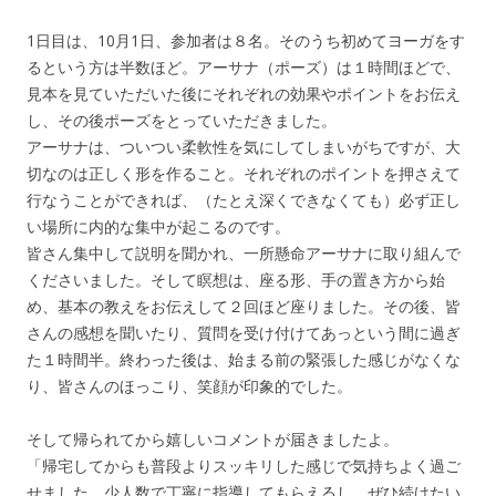
1日目は、10月1日、参加者は８名。そのうち初めてヨーガをす
るという方は半数ほど。アーサナ（ポーズ）は１時間ほどで、
見本を見ていただいた後にそれぞれの効果やポイントをお伝え
し、その後ポーズをとっていただきました。
アーサナは、ついつい柔軟性を気にしてしまいがちですが、大
切なのは正しく形を作ること。それぞれのポイントを押さえて
行なうことができれば、（たとえ深くできなくても）必ず正し
い場所に内的な集中が起こるのです。
皆さん集中して説明を聞かれ、一所懸命アーサナに取り組んで
くださいました。そして瞑想は、座る形、手の置き方から始
め、基本の教えをお伝えして２回ほど座りました。その後、皆
さんの感想を聞いたり、質問を受け付けてあっという間に過ぎ
た１時間半。終わった後は、始まる前の緊張した感じがなくな
り、皆さんのほっこり、笑顔が印象的でした。
そして帰られてから嬉しいコメントが届きましたよ。
「帰宅してからも普段よりスッキリした感じで気持ちよく過ご
せました。少人数で丁寧に指導してもらえるし、ぜひ続けたい