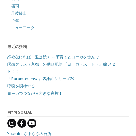
福岡
丹波篠山
台湾
ニューヨーク
最近の投稿
諦めなければ、道は続く ～子育てとヨーガを歩んで
瞑想クラス（京都）の動画配信 『ヨーガ・スートラ』編 スター
ト！！
『Paramahamsa』表紙絵シリーズ㉔
呼吸を調律する
ヨーガでつながる大きな家族！
MYM SOCIAL
Youtube さまらさの台所