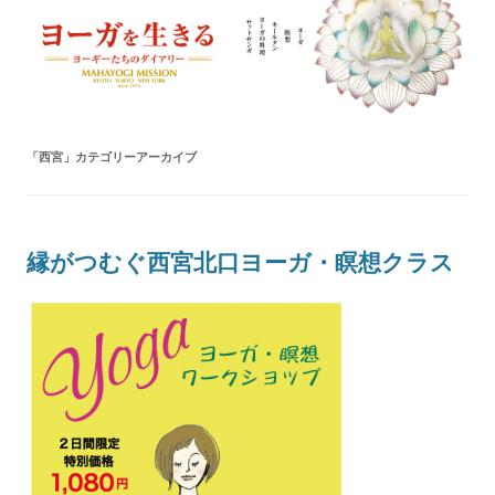
ヨーガを生きる — MAHAYOGI
ヨーギーたちのダイアリー
MISSION ブログ
「
西宮
」カテゴリーアーカイブ
縁がつむぐ西宮北口ヨーガ・瞑想クラス