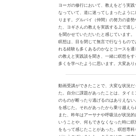
ヨーガの修行において、教えをどう実践
なっていて、道に迷ってしまったように
ります。グルバイ（仲間）の努力の姿勢
た、ヨギさんの教えを実践する上で道し
を聞かせていただいたと感じています。
瞑想は、目を閉じて無言で行なうもので
れる経験も多くあるのかなとコースを通
の教えと実践談を聞き、一緒に瞑想をす
多くを学べたように思います。大変あり
動画受講ができたことで、大変な状況だ
た。自分に課題があったことは、タイミ
のものが断ったり逃げるのはありえない
を感じた。それがあったから乗り越えら
また、昨年はアーサナや呼吸法が状況的
いうことや、何もできなくなった時に瞑
をもって感じたことがあった。瞑想専科