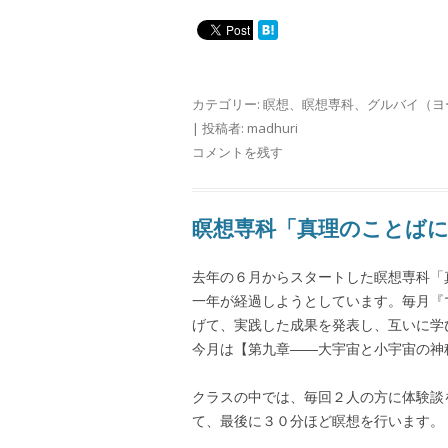
カテゴリー:
瞑想
、
瞑想専科
、
グルバイ（ヨ
|
投稿者:
madhuri
コメントを残す
瞑想専科「真理のことば
去年の６月からスタートした瞑想専科「
一年が経過しようとしています。毎月『
げて、実践した成果を発表し、互いに学
今月は【第九章――大宇宙と小宇宙の神
クラスの中では、毎回２人の方に体験談
て、最後に３０分ほど瞑想を行います。