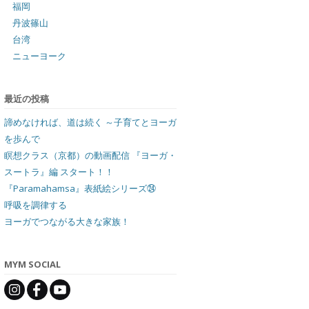
福岡
丹波篠山
台湾
ニューヨーク
最近の投稿
諦めなければ、道は続く ～子育てとヨーガ
を歩んで
瞑想クラス（京都）の動画配信 『ヨーガ・
スートラ』編 スタート！！
『Paramahamsa』表紙絵シリーズ㉔
呼吸を調律する
ヨーガでつながる大きな家族！
MYM SOCIAL