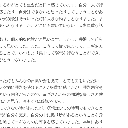
するかがとても重要だと日々感じています。自分一人で行
感じたり、自分はできないと思ったりしてしまうことがあ
や実践談はそういった時に大きな励ましとなりました。ま
るべとなりました。どこにも書いていない、大変貴重な話
あり、個人的な体験だと思います。しかし、共通して得ら
して思いました。また、こうして皆で集まって、ヨギさん
ることで、いつもより集中して瞑想を行なうことができ、
がとうございました。
った時もみんなの言葉や姿を見て、とても力をいただい
ング的に課題を受けることが困難に感じたが、課題内容そ
という内容だったので、ヨギさんからの強烈な厳しさと愛
れたと思う。今もそれは続いている。
にできない時があったが、瞑想は少しの時間でもできると
想が自分を支え、自分の中に拠り所があるということを身
を通じてヨギさんのお導きを感じていました。本当にあり