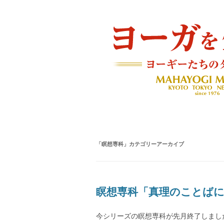
ヨーギーたちのダイアリー
ヨーガを生きる — MAH
「
瞑想専科
」カテゴリーアーカイブ
瞑想専科「真理のことば
今シリーズの瞑想専科が先月終了しまし