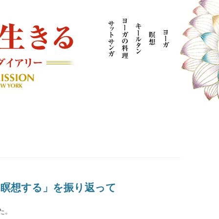
AYOGI MISSION ブログ
に瞑想する」を振り返って
た。