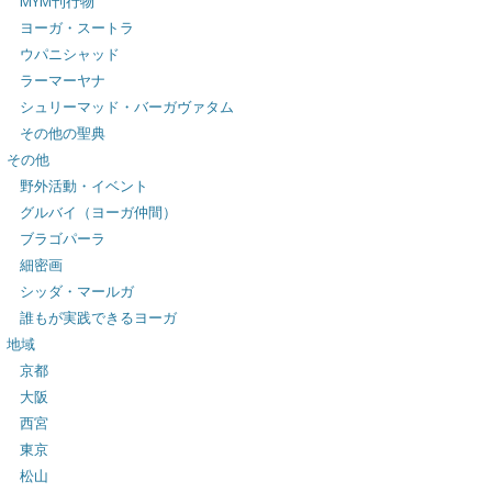
MYM刊行物
ヨーガ・スートラ
ウパニシャッド
ラーマーヤナ
シュリーマッド・バーガヴァタム
その他の聖典
その他
野外活動・イベント
グルバイ（ヨーガ仲間）
ブラゴパーラ
細密画
シッダ・マールガ
誰もが実践できるヨーガ
地域
京都
大阪
西宮
東京
松山