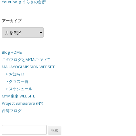
Youtube さまらさの台所
アーカイブ
ア
ー
カ
イ
ブ
Blog HOME
このブログとMYMについて
MAHAYOGI MISSION WEBSITE
> お知らせ
> クラス一覧
> スケジュール
MYM東京 WEBSITE
Project Sahasrara (NY)
台湾ブログ
検
索: