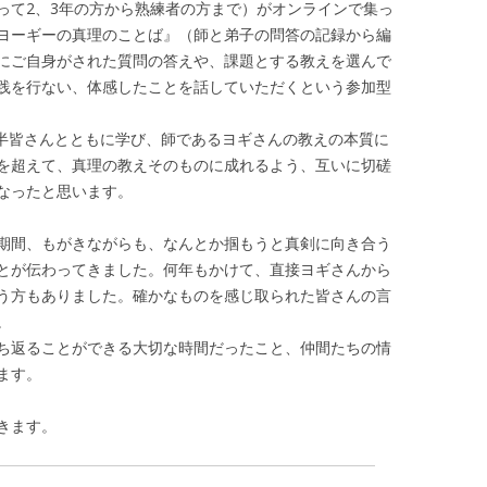
って2、3年の方から熟練者の方まで）がオンラインで集っ
ヨーギーの真理のことば』（師と弟子の問答の記録から編
にご自身がされた質問の答えや、課題とする教えを選んで
践を行ない、体感したことを話していただくという参加型
年半皆さんとともに学び、師であるヨギさんの教えの本質に
を超えて、真理の教えそのものに成れるよう、互いに切磋
なったと思います。
期間、もがきながらも、なんとか掴もうと真剣に向き合う
とが伝わってきました。何年もかけて、直接ヨギさんから
う方もありました。確かなものを感じ取られた皆さんの言
。
ち返ることができる大切な時間だったこと、仲間たちの情
ます。
きます。