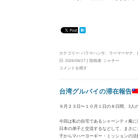
カテゴリー:
パラマハンサ
、
ラーマーヤナ
、
日:
2026/04/27
|
投稿者:
シャチー
コメントを残す
台湾グルバイの滞在報告
９月２３日〜１０月１日の８日間、3人
今回は私の自宅であるシャーンティ庵に
日本の弟子と交流するなどして、まさに
子からマハーヨーギー・ミッションの活