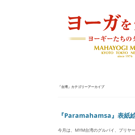
ヨーギーたちのダイアリー
ヨーガを生きる — MAH
「
台湾
」カテゴリーアーカイブ
『Paramahamsa』表
今月は、MYM台湾のグルバイ、プリヤーさん