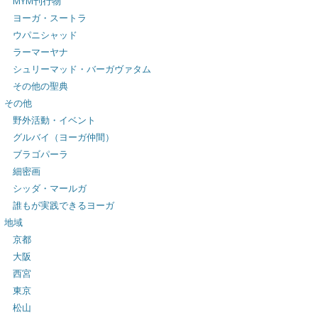
MYM刊行物
ヨーガ・スートラ
ウパニシャッド
ラーマーヤナ
シュリーマッド・バーガヴァタム
その他の聖典
その他
野外活動・イベント
グルバイ（ヨーガ仲間）
ブラゴパーラ
細密画
シッダ・マールガ
誰もが実践できるヨーガ
地域
京都
大阪
西宮
東京
松山