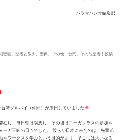
パラマハンサ編集部
細密画
、
聖者と教え
、
聖典
、
その他
、
台湾
、
その他聖者
| 投稿
の台湾グルバイ（仲間）が来日していました
滞在し、毎日朝は瞑想し、その後はヨーガクラスの参加や
ヨーガ三昧の日々でした。 彼らが日本に来たのは、先輩弟
動やワークスを学ぶという目的があり、そこには大いなる