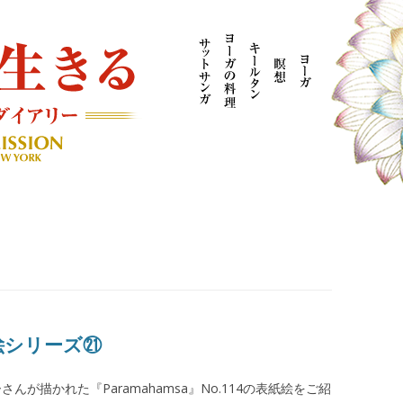
AYOGI MISSION ブログ
紙絵シリーズ㉑
が描かれた『Paramahamsa』No.114の表紙絵をご紹