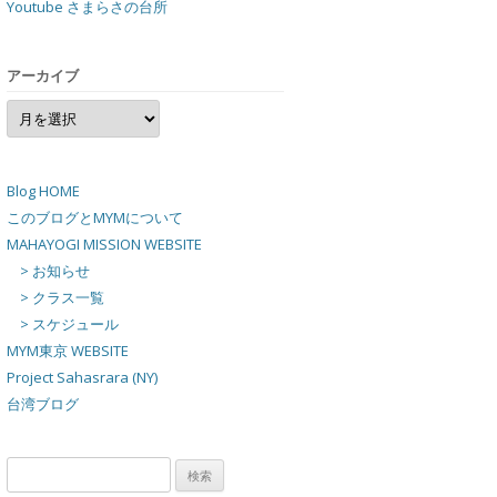
Youtube さまらさの台所
アーカイブ
ア
ー
カ
イ
ブ
Blog HOME
このブログとMYMについて
MAHAYOGI MISSION WEBSITE
> お知らせ
> クラス一覧
> スケジュール
MYM東京 WEBSITE
Project Sahasrara (NY)
台湾ブログ
検
索: