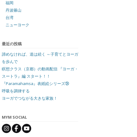
福岡
丹波篠山
台湾
ニューヨーク
最近の投稿
諦めなければ、道は続く ～子育てとヨーガ
を歩んで
瞑想クラス（京都）の動画配信 『ヨーガ・
スートラ』編 スタート！！
『Paramahamsa』表紙絵シリーズ㉔
呼吸を調律する
ヨーガでつながる大きな家族！
MYM SOCIAL