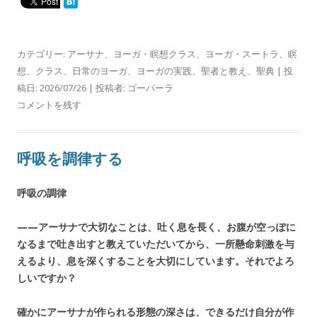
カテゴリー:
アーサナ
、
ヨーガ・瞑想クラス
、
ヨーガ・スートラ
、
瞑
想
、
クラス
、
日常のヨーガ
、
ヨーガの実践
、
聖者と教え
、
聖典
| 投
稿日:
2026/07/26
|
投稿者:
ゴーパーラ
コメントを残す
呼吸を調律する
呼吸の調律
——アーサナで大切なことは、吐く息を長く、お腹が空っぽに
なるまで吐き出すと教えていただいてから、一所懸命刺激を与
えるより、息を深くすることを大切にしています。それでよろ
しいですか？
確かにアーサナが作られる形態の深さは、できるだけ自分が作