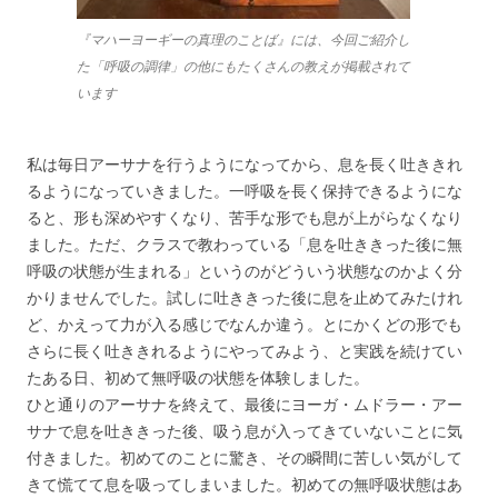
『マハーヨーギーの真理のことば』には、今回ご紹介し
た「呼吸の調律」の他にもたくさんの教えが掲載されて
います
私は毎日アーサナを行うようになってから、息を長く吐ききれ
るようになっていきました。一呼吸を長く保持できるようにな
ると、形も深めやすくなり、苦手な形でも息が上がらなくなり
ました。ただ、クラスで教わっている「息を吐ききった後に無
呼吸の状態が生まれる」というのがどういう状態なのかよく分
かりませんでした。試しに吐ききった後に息を止めてみたけれ
ど、かえって力が入る感じでなんか違う。とにかくどの形でも
さらに長く吐ききれるようにやってみよう、と実践を続けてい
たある日、初めて無呼吸の状態を体験しました。
ひと通りのアーサナを終えて、最後にヨーガ・ムドラー・アー
サナで息を吐ききった後、吸う息が入ってきていないことに気
付きました。初めてのことに驚き、その瞬間に苦しい気がして
きて慌てて息を吸ってしまいました。初めての無呼吸状態はあ