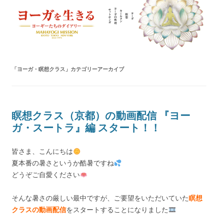
ヨーガを生きる — MAHAYOGI
ヨーギーたちのダイアリー
MISSION ブログ
「
ヨーガ・瞑想クラス
」カテゴリーアーカイブ
瞑想クラス（京都）の動画配信 『ヨー
ガ・スートラ』編 スタート！！
皆さま、こんにちは
夏本番の暑さというか酷暑ですね
どうぞご自愛ください
そんな暑さの厳しい最中ですが、ご要望をいただいていた
瞑想
クラスの動画配信
をスタートすることになりました