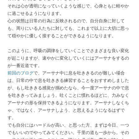
それは心が透明になっていくような感じで、心身ともに軽やか
に過ごせるようになります。
心の状態は日常の行為に反映されるので、自分自身に対して
も、周りにいる人たちに対しても、これまで以上に大切に思っ
て穏やかに優しく接することができるようになります。
このように、呼吸の調律をしていくことでさまざまな良い変化
が起こりますが、速やかに変化していくにはアーサナをするの
が一番近道です。
前回のブログ
で、アーサナ中に息を吐ききるのが難しい場合
は、日常の中で息を吐ききる練習することをおすすめしました
が、もし吐ききる感覚が掴めたなら、今一度アーサナの中で息
を吐ききってみましょう。吐くことに慣れるほどに、力みなく
アーサナの形を保持できるようになります。アーサナしなくち
ゃ、ではなく、アーサナしよう、と思えるようになるはずで
す。
でも自分にはハードルが高い、と思った方、まずは今日、一つ
でもいいのでやってみてください。千里の道も一歩から。その