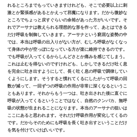
れるところまでもっていきますけれども、そこで必要以上に刺
激とか緊張感があるとかえって邪魔になります。だから微妙な
ところでちょっと戻すぐらいの余裕があった方がいいです。そ
れでアーサナは教えられる理想的な形を作って、あとはできる
だけ呼吸を制御していきます。アーサナという窮屈な姿勢の中
では、本当は呼吸の出入りがない方が、むしろ呼吸がなくなっ
て身体の中が空っぽになっている方が楽に維持できるのです。
でも呼吸が入ってくるからしんどさとか痛みを感じてしまう。
これは止むを得ないのですけれども、しかしできるだけ吐く息
を完全に吐き出すようにして、長く吐く息の呼吸で調律してい
くようにします。そうすると慣れてくるにしたがって呼吸の回
数が減って、一回ずつの呼吸の作用が非常に深くなるというこ
ともあります。それからもう一つは、吐き出された後に直ぐに
呼吸が入ってくるということではなく、自然のクンバカ、無呼
吸の状態が生まれることになります。本当のアーサナの狙いは
ここにあると思われます。それだけ呼吸作用が変化してくるの
です。だからそのためにも呼吸を長く吐き出すということだけ
を気を付けていけばいいです。