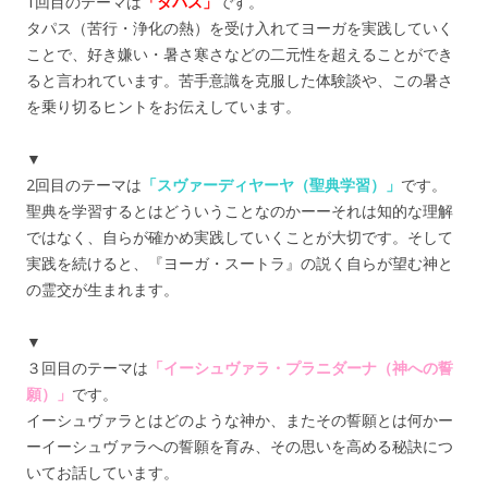
1回目のテーマは
「タパス」
です。
タパス（苦行・浄化の熱）を受け入れてヨーガを実践していく
ことで、好き嫌い・暑さ寒さなどの二元性を超えることができ
ると言われています。苦手意識を克服した体験談や、この暑さ
を乗り切るヒントをお伝えしています。
▼
2回目のテーマは
「スヴァーディヤーヤ（聖典学習）」
です。
聖典を学習するとはどういうことなのかーーそれは知的な理解
ではなく、自らが確かめ実践していくことが大切です。そして
実践を続けると、『ヨーガ・スートラ』の説く自らが望む神と
の霊交が生まれます。
▼
３回目のテーマは
「イーシュヴァラ・プラニダーナ（神への誓
願）」
です。
イーシュヴァラとはどのような神か、またその誓願とは何かー
ーイーシュヴァラへの誓願を育み、その思いを高める秘訣につ
いてお話しています。