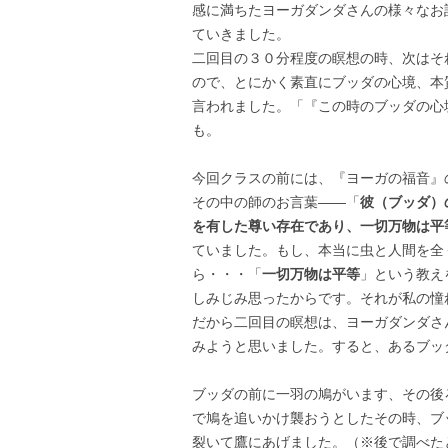
感に満ちたヨーガダンダさんの様々なお
ていきました。
二回目の３０分程度の瞑想の時、次はそ
ので、とにかく素直にブッダの心境、本
言われました。「『この時のブッダの心
も。
今回クラスの前には、『ヨーガの福音』
その中の師のお言葉――「
彼（ブッダ）
を有した尊い存在であり、一切万物は平
ていました。もし、本当に虫と人間を全
ら・・・「
一切万物は平等
」という教え
しみじみ思ったからです。それが私の憧
だから二回目の瞑想は、ヨーガダンダさ
みようと思いました。すると、あるブッ
ブッダの前に一羽の鳩がいます、その後
で鳩を追いかけ襲おうとしたその時、ブ
裂いて鷹にあげました。（※後で調べた