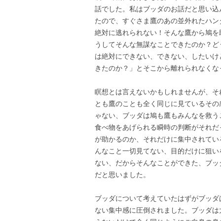
話でした。私はブッダのお話だと思い込
たので、すぐさま鷹のあの並外れたハン
絶対に逃れられない！そんな鷹から鳩を
うしてそんな無謀なことできたのか？ど
は絶対にできない、できない、したいけ
きたのか？」とそこから離れられなくな
瞑想とは言えないかもしれませんが、そ
とも鷹のことも全く同じに見ているその
ゃない、ブッダは鳩も鷹もみんなを救う
食べ物をあげられる瞬時の判断がそれだ
が助かるのか、それだけに集中されてい
んなこと一切見てない、目的だけに狙い
ない、だからそんなことができた、ブッ
だと思いました。
ブッダについて考えていたはずがブッダ
ない集中感に圧倒されました。ブッダは