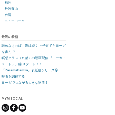
福岡
丹波篠山
台湾
ニューヨーク
最近の投稿
諦めなければ、道は続く ～子育てとヨーガ
を歩んで
瞑想クラス（京都）の動画配信 『ヨーガ・
スートラ』編 スタート！！
『Paramahamsa』表紙絵シリーズ㉔
呼吸を調律する
ヨーガでつながる大きな家族！
MYM SOCIAL