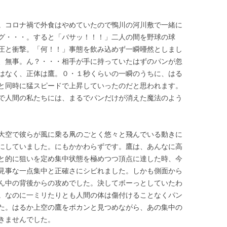
。コロナ禍で外食はやめていたので鴨川の河川敷で一緒に
グ・・・。すると「バサッ！！！」二人の間を野球の球
圧と衝撃。「何！！」事態を飲み込めず一瞬唖然としまし
、無事。ん？・・・相手が手に持っていたはずのパンが忽
はなく、正体は鷹。０・１秒くらいの一瞬のうちに、はる
と同時に猛スピードで上昇していったのだと思われます。
で人間の私たちには、まるでパンだけが消えた魔法のよう
大空で彼らが風に乗る凧のごとく悠々と飛んでいる動きに
にしていました。にもかかわらずです。鷹は、あんなに高
と的に狙いを定め集中状態を極めつつ頂点に達した時、今
見事な一点集中と正確さにシビれました。しかも側面から
ん中の背後からの攻めでした。決してボーっとしていたわ
。なのに一ミリたりとも人間の体は傷付けることなくパン
た。はるか上空の鷹をポカンと見つめながら、あの集中の
きませんでした。