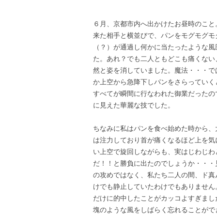
６月、京都市内へ出かけたお昼時のこと
来た相手と横並びで、パンをモグモグモ
（？）が通過し何かに当たったような風
た。あれ？でも二人ともどこも痛くない
然と姿を消していました。魔法・・・で
か上空から急降下しパンをさらっていく
すべてが瞬間に行なわれた御業だったの
に見えた華麗な技でした。
ちなみに私はパンを食べ始めた時から、
は注力しており首が痛くなるほど上を気
い上空で旋回しながらも、実はじわじわ
だ！！と勝負に出たのでしょうか・・・
の攻めではなく、私たち二人の間、ド真
けでも静止していたわけでもありません
だけに的中したことがカッコよすぎまし
塊のような風をしばらく忘れることがで