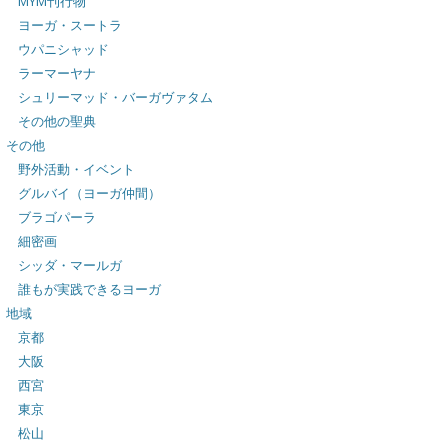
MYM刊行物
ヨーガ・スートラ
ウパニシャッド
ラーマーヤナ
シュリーマッド・バーガヴァタム
その他の聖典
その他
野外活動・イベント
グルバイ（ヨーガ仲間）
ブラゴパーラ
細密画
シッダ・マールガ
誰もが実践できるヨーガ
地域
京都
大阪
西宮
東京
松山