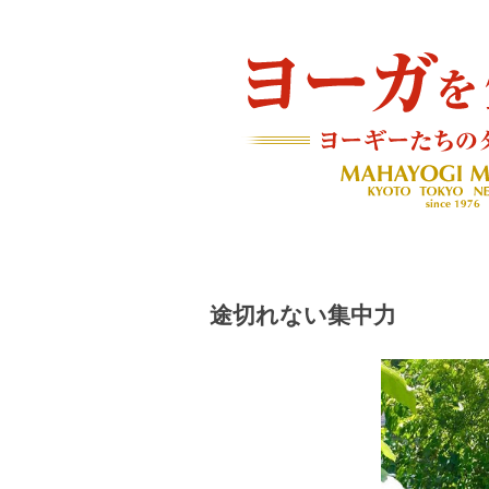
ヨーギーたちのダイアリー
ヨーガを生きる — MAH
途切れない集中力