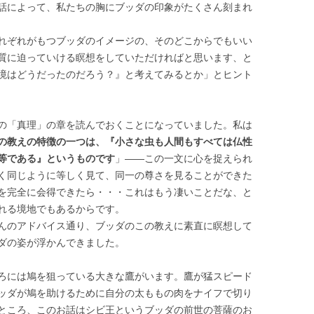
話によって、私たちの胸にブッダの印象がたくさん刻まれ
れぞれがもつブッダのイメージの、そのどこからでもいい
質に迫っていける瞑想をしていただければと思います、と
境はどうだったのだろう？』と考えてみるとか」とヒント
の「真理」の章を読んでおくことになっていました。私は
の教えの特徴の一つは、『小さな虫も人間もすべては仏性
等である』というものです
」――この一文に心を捉えられ
く同じように等しく見て、同一の尊さを見ることができた
を完全に会得できたら・・・これはもう凄いことだな、と
れる境地でもあるからです。
んのアドバイス通り、ブッダのこの教えに素直に瞑想して
ダの姿が浮かんできました。
ろには鳩を狙っている大きな鷹がいます。鷹が猛スピード
ッダが鳩を助けるために自分の太ももの肉をナイフで切り
ところ、このお話はシビ王というブッダの前世の菩薩のお