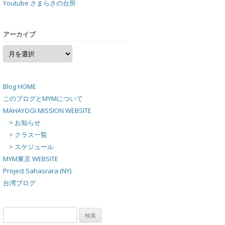
Youtube さまらさの台所
アーカイブ
ア
ー
カ
イ
ブ
Blog HOME
このブログとMYMについて
MAHAYOGI MISSION WEBSITE
> お知らせ
> クラス一覧
> スケジュール
MYM東京 WEBSITE
Project Sahasrara (NY)
台湾ブログ
検
索: