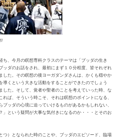
祭
経ち、今月の瞑想専科クラスのテーマは「ブッダの生き
ブッダのお話をされ、最初にまず１０分程度、皆それぞれ
ました。その瞑想の後ヨーガダンダさんは、かくも穏やか
を導くという大きな活動をすることができたのでしょう
ました。そして、覚者や聖者のことを考えていった時、な
これば、そういう時こそ、それは瞑想のポイントになる、
らブッダの心境に迫っていけるものがあるかもしれない、
？」という疑問が大事な気付きになるのか・・・とそのお
とつ）となられた時のことや、ブッダのエピソード、臨場