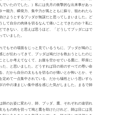
んでいたのでした。）私には先月の衝撃的な出来事があっ
ター能力、瞬発力、集中力が風とともに蘇り、狙われたら
助けようとするブッダが無謀だと思ってしまいました。ど
うして自分の肉体を切るなんて痛いことできたのか？私に
どできない、と思えば思うほど、「どうしてブッダにはで
っていました。
れでもその場面をじっと見ているうちに、ブッダが鳩のこ
感じが伝わってきて、ブッダは鳩だけを救おうとしたのじ
ことしか考えてなくて、お腹を空かせている鷹に、即座に
った、と思いました。どうすれば目の前のすべての尊い命
る、だから自分の太ももを切るのが痛いとか怖いとか、そ
を定めて一点集中されている、だから犠牲という思いすら
ダの中の凄まじい集中感を感じた気がしました。まるで師
は師のお姿に変わり、師、ブッダ、鷹、それぞれの途切れ
太ももの肉を切って鳩と鷹を助けたけれど、師は目には見