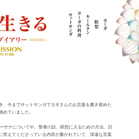
AYOGI MISSION ブログ
き、今までサットサンガでヨギさんのお言葉を書き留めた
眺めていました。
アーサナについてや、聖者の話、瞑想に入るための方法、日
に答えてくださっている内容が書かれていて、深遠な言葉