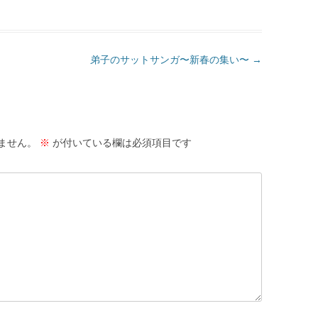
弟子のサットサンガ〜新春の集い〜
→
ません。
※
が付いている欄は必須項目です