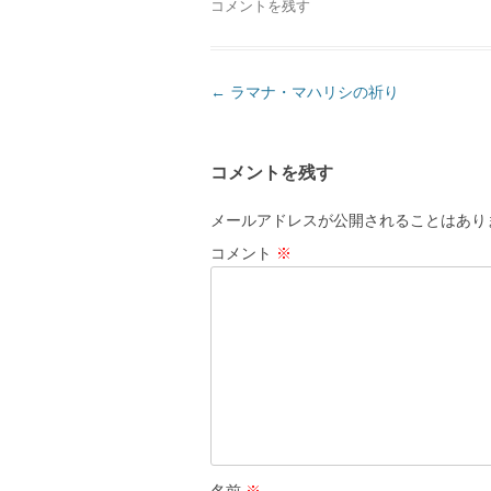
コメントを残す
投
←
ラマナ・マハリシの祈り
稿
ナ
コメントを残す
ビ
ゲ
メールアドレスが公開されることはあり
ー
コメント
※
シ
ョ
ン