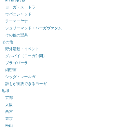
MYM刊行物
ヨーガ・スートラ
ウパニシャッド
ラーマーヤナ
シュリーマッド・バーガヴァタム
その他の聖典
その他
野外活動・イベント
グルバイ（ヨーガ仲間）
ブラゴパーラ
細密画
シッダ・マールガ
誰もが実践できるヨーガ
地域
京都
大阪
西宮
東京
松山