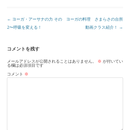
投
←
ヨーガ・アーサナの力 その
ヨーガの料理 さまらさの台所
稿
2〜呼吸を変える！
動画クラス紹介！
→
ナ
ビ
コメントを残す
ゲ
ー
メールアドレスが公開されることはありません。
※
が付いてい
る欄は必須項目です
シ
コメント
※
ョ
ン