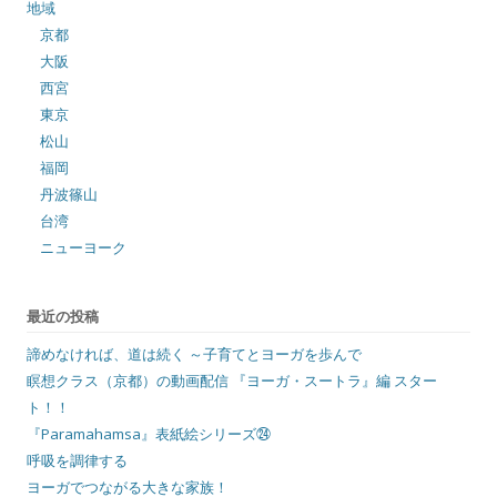
地域
京都
大阪
西宮
東京
松山
福岡
丹波篠山
台湾
ニューヨーク
最近の投稿
諦めなければ、道は続く ～子育てとヨーガを歩んで
瞑想クラス（京都）の動画配信 『ヨーガ・スートラ』編 スター
ト！！
『Paramahamsa』表紙絵シリーズ㉔
呼吸を調律する
ヨーガでつながる大きな家族！