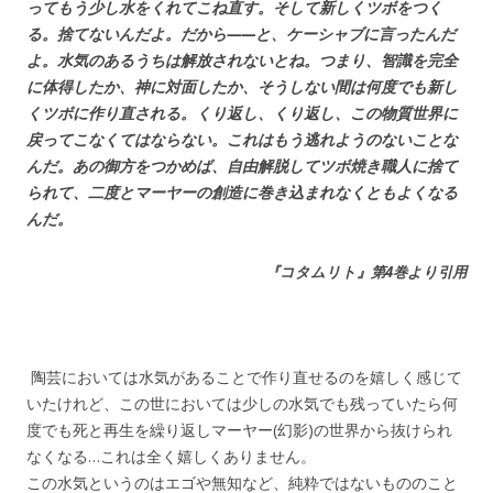
ってもう少し水をくれてこね直す。そして新しくツボをつく
る。捨てないんだよ。だから——と、ケーシャブに言ったんだ
よ。水気のあるうちは解放されないとね。つまり、智識を完全
に体得したか、神に対面したか、そうしない間は何度でも新し
くツボに作り直される。くり返し、くり返し、この物質世界に
戻ってこなくてはならない。これはもう逃れようのないことな
んだ。あの御方をつかめば、自由解脱してツボ焼き職人に捨て
られて、二度とマーヤーの創造に巻き込まれなくともよくなる
んだ。
『コタムリト』
第4巻より引用
陶芸においては水気があることで作り直せるのを嬉しく感じて
いたけれど、この世においては少しの水気でも残っていたら何
度でも死と再生を繰り返しマーヤー(幻影)の世界から抜けられ
なくなる…これは全く嬉しくありません。
この水気というのはエゴや無知など、純粋ではないもののこと