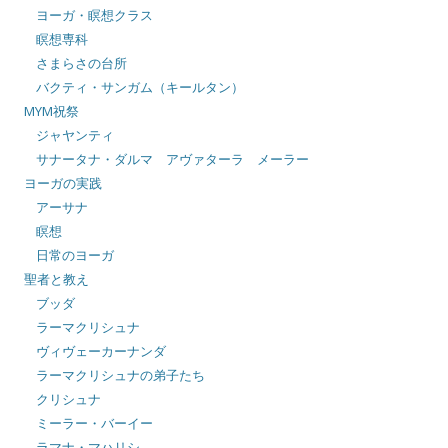
ヨーガ・瞑想クラス
瞑想専科
さまらさの台所
バクティ・サンガム（キールタン）
MYM祝祭
ジャヤンティ
サナータナ・ダルマ アヴァターラ メーラー
ヨーガの実践
アーサナ
瞑想
日常のヨーガ
聖者と教え
ブッダ
ラーマクリシュナ
ヴィヴェーカーナンダ
ラーマクリシュナの弟子たち
クリシュナ
ミーラー・バーイー
ラマナ・マハリシ