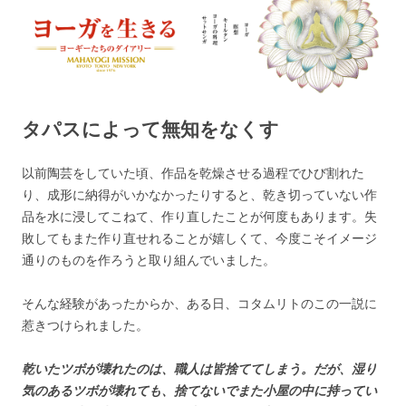
ヨーガを生きる — MAHAYOGI
ヨーギーたちのダイアリー
MISSION ブログ
タパスによって無知をなくす
以前陶芸をしていた頃、作品を乾燥させる過程でひび割れた
り、成形に納得がいかなかったりすると、乾き切っていない作
品を水に浸してこねて、作り直したことが何度もあります。失
敗してもまた作り直せれることが嬉しくて、今度こそイメージ
通りのものを作ろうと取り組んでいました。
そんな経験があったからか、ある日、コタムリトのこの一説に
惹きつけられました。
乾いたツボが壊れたのは、職人は皆捨ててしまう。だが、湿り
気のあるツボが壊れても、捨てないでまた小屋の中に持ってい