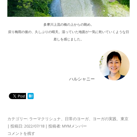
多摩川上流の橋の上からの眺め。
戻り梅雨の後の、久しぶりの晴天。湿っていた地面が一気に乾いていくような日
差しを感じました。
ハルシャニー
カテゴリー:
ラーマクリシュナ
、
日常のヨーガ
、
ヨーガの実践
、
東京
| 投稿日:
2022/07/18
|
投稿者:
MYMメンバー
コメントを残す