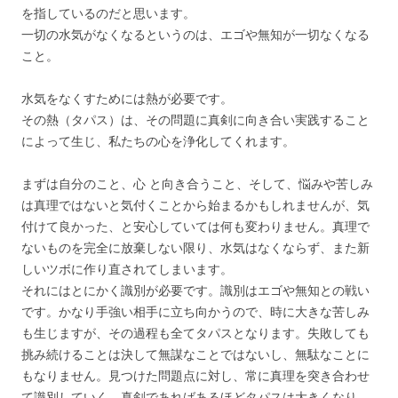
を指しているのだと思います。
一切の水気がなくなるというのは、エゴや無知が一切なくなる
こと。
水気をなくすためには熱が必要です。
その熱（タパス）は、その問題に真剣に向き合い実践すること
によって生じ、私たちの心を浄化してくれます。
まずは自分のこと、心 と向き合うこと、そして、悩みや苦しみ
は真理ではないと気付くことから始まるかもしれませんが、気
付けて良かった、と安心していては何も変わりません。真理で
ないものを完全に放棄しない限り、水気はなくならず、また新
しいツボに作り直されてしまいます。
それにはとにかく識別が必要です。識別はエゴや無知との戦い
です。かなり手強い相手に立ち向かうので、時に大きな苦しみ
も生じますが、その過程も全てタパスとなります。失敗しても
挑み続けることは決して無謀なことではないし、無駄なことに
もなりません。見つけた問題点に対し、常に真理を突き合わせ
て識別していく。真剣であればあるほどタパスは大きくなり、