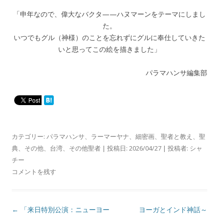
「申年なので、偉大なバクタ——ハヌマーンをテーマにしまし
た。
いつでもグル（神様）のことを忘れずにグルに奉仕していきた
いと思ってこの絵を描きました」
パラマハンサ編集部
カテゴリー:
パラマハンサ
、
ラーマーヤナ
、
細密画
、
聖者と教え
、
聖
典
、
その他
、
台湾
、
その他聖者
| 投稿日:
2026/04/27
|
投稿者:
シャ
チー
コメントを残す
投
←
「来日特別公演：ニューヨー
ヨーガとインド神話～