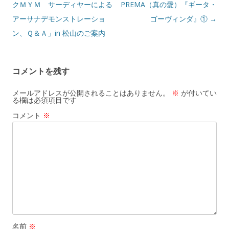
稿
クＭＹＭ サーディヤーによる
PREMA（真の愛）『ギータ・
ナ
アーサナデモンストレーショ
ゴーヴィンダ』①
→
ビ
ン、Ｑ＆Ａ」in 松山のご案内
ゲ
ー
コメントを残す
シ
ョ
メールアドレスが公開されることはありません。
※
が付いてい
る欄は必須項目です
ン
コメント
※
名前
※