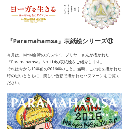
ヨーガを生きる — MAHAYOGI
ヨーギーたちのダイアリー
MISSION ブログ
『Paramahamsa』表紙絵シリーズ㉑
今月は、MYM台湾のグルバイ、プリヤーさんが描かれた
『Paramahamsa』No.114の表紙絵をご紹介します。
それは今から10年前の2016年のこと。当時、この絵を描かれた
時の思いとともに、美しい色彩で描かれたハヌマーンをご覧く
ださい。