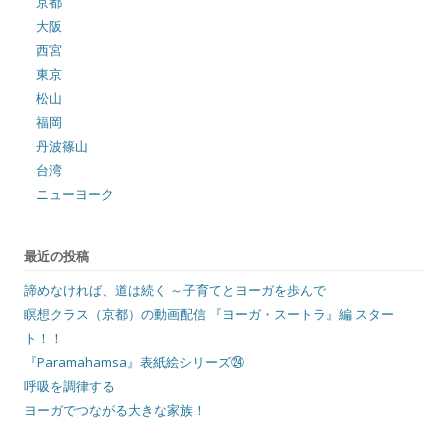
京都
大阪
西宮
東京
松山
福岡
丹波篠山
台湾
ニューヨーク
最近の投稿
諦めなければ、道は続く ～子育てとヨーガを歩んで
瞑想クラス（京都）の動画配信 『ヨーガ・スートラ』編 スター
ト！！
『Paramahamsa』表紙絵シリーズ㉔
呼吸を調律する
ヨーガでつながる大きな家族！