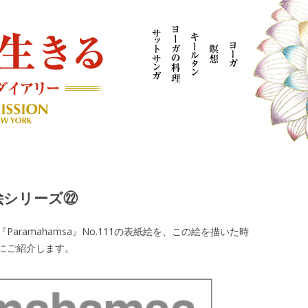
AYOGI MISSION ブログ
紙絵シリーズ㉒
ramahamsa』No.111の表紙絵を、この絵を描いた時
にご紹介します。