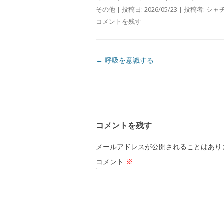
その他
| 投稿日:
2026/05/23
|
投稿者:
シャ
コメントを残す
投
←
呼吸を意識する
稿
ナ
ビ
ゲ
コメントを残す
ー
シ
メールアドレスが公開されることはあり
ョ
コメント
※
ン