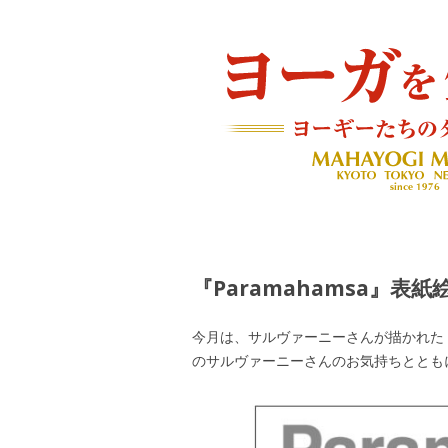
ヨーギーたちのダイアリー
ヨーガを生きる — MAH
『Paramahamsa』表
今月は、サルヴァーニーさんが描かれた『Pa
のサルヴァーニーさんのお気持ちととも