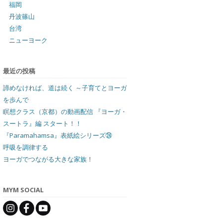
福岡
丹波篠山
台湾
ニューヨーク
最近の投稿
諦めなければ、道は続く ～子育てとヨーガ
を歩んで
瞑想クラス（京都）の動画配信 『ヨーガ・
スートラ』編 スタート！！
『Paramahamsa』表紙絵シリーズ㉔
呼吸を調律する
ヨーガでつながる大きな家族！
MYM SOCIAL