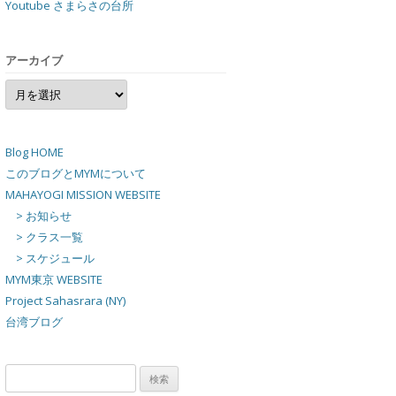
Youtube さまらさの台所
アーカイブ
ア
ー
カ
イ
ブ
Blog HOME
このブログとMYMについて
MAHAYOGI MISSION WEBSITE
> お知らせ
> クラス一覧
> スケジュール
MYM東京 WEBSITE
Project Sahasrara (NY)
台湾ブログ
検
索: