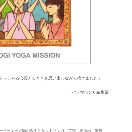
らっしゃる心震えるときを思い出しながら描きました」
パラマハンサ編集部
ーヨーギー／師の教えとサットサンガ
、
京都
、
細密画
、
聖典
、