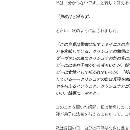
私は「分からないです」と苦しく答える
『笛吹けど踊らず』
と言い、次のように話されました。
「この言葉は聖書に出てくるイエスの言
とを意味している。クリシュナの物語は
ダーヴァンの森にクリシュナの笛の音に
ピーには夫や子供がいる者もいたが、彼
ピーは女性として描かれているが、『神
している――クリシュナの笛は真理を象
ヤを与えるということ。クリシュナとゴ
いい。誠実に、堂々と」
このことを聞いた瞬間、私は驚愕しまし
師が弟子に法名を与えるにあたって、こ
私は帰国の日、自分の不甲斐なさに反省