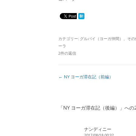
カテゴリー:
グルバイ（ヨーガ仲間）
、
その
ーラ
2件の返信
投
←
NY ヨーガ滞在記（前編）
稿
ナ
ビ
「
NY ヨーガ滞在記（後編）
」への
ゲ
ー
シ
ナンディニー
2017/08/18 00:32