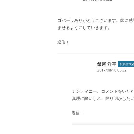
ョ
ン
ゴパーラありがとうございます。師に感
ませるようにしていきます。
↓
返信
飯尾 洋平
投稿作成
2017/08/18 06:32
ナンディニー、コメントをいた
真理に酔いしれ、踊り明かした
↓
返信