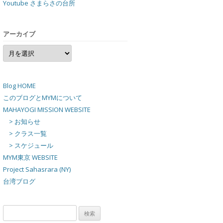
Youtube さまらさの台所
アーカイブ
ア
ー
カ
イ
ブ
Blog HOME
このブログとMYMについて
MAHAYOGI MISSION WEBSITE
> お知らせ
> クラス一覧
> スケジュール
MYM東京 WEBSITE
Project Sahasrara (NY)
台湾ブログ
検
索: