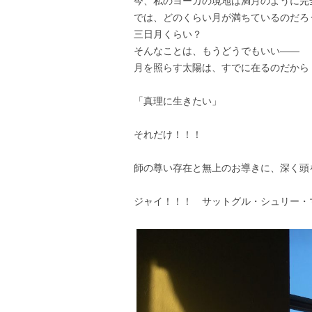
今、私のヨーガの境地は満月のように完
では、どのくらい月が満ちているのだろ
三日月くらい？
そんなことは、もうどうでもいい――
月を照らす太陽は、すでに在るのだから
「真理に生きたい」
それだけ！！！
師の尊い存在と無上のお導きに、深く頭
ジャイ！！！ サットグル・シュリー・