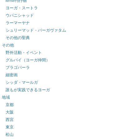
MYM刊行物
ヨーガ・スートラ
ウパニシャッド
ラーマーヤナ
シュリーマッド・バーガヴァタム
その他の聖典
その他
野外活動・イベント
グルバイ（ヨーガ仲間）
ブラゴパーラ
細密画
シッダ・マールガ
誰もが実践できるヨーガ
地域
京都
大阪
西宮
東京
松山