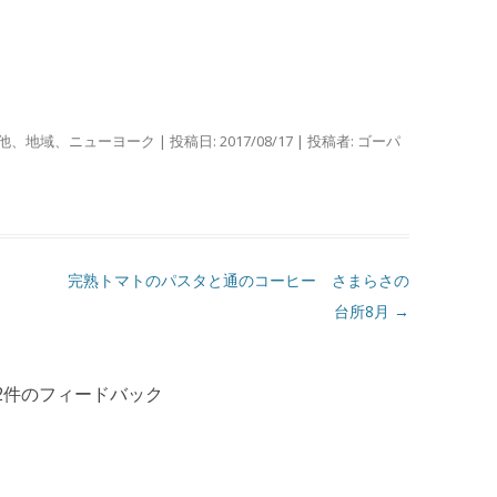
他
、
地域
、
ニューヨーク
| 投稿日:
2017/08/17
|
投稿者:
ゴーパ
完熟トマトのパスタと通のコーヒー さまらさの
台所8月
→
2件のフィードバック