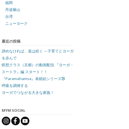
福岡
丹波篠山
台湾
ニューヨーク
最近の投稿
諦めなければ、道は続く ～子育てとヨーガ
を歩んで
瞑想クラス（京都）の動画配信 『ヨーガ・
スートラ』編 スタート！！
『Paramahamsa』表紙絵シリーズ㉔
呼吸を調律する
ヨーガでつながる大きな家族！
MYM SOCIAL