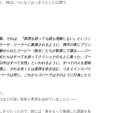
と、師はいつになくはっきりとした口調で、
葉。それは、『真理を語っても誰も理解しない』というこ
ラーサ・リーラーに象徴されるように、満月の夜にブリン
魅せられたゴーピー（牧女）たちが歓喜して踊る――ゴー
女たちはすべてを放ってクリシュナのもとに集った。ゴー
以外はすべて女性』といわれるように、すべての人を意味
徴し、それを吹くとは真理を吹き込む、つまりインスパイ
パーラは同じ。これからゴパーラはそのように行為したら
た。
れほどの深い意味と希望を込めていることに――
しきりだったので、師には「身をもって痛感した課題を克