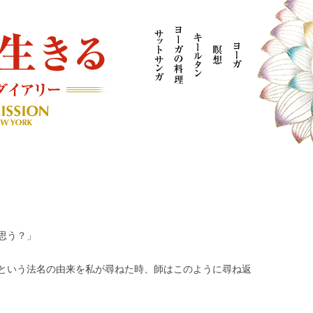
AYOGI MISSION ブログ
思う？」
という法名の由来を私が尋ねた時、師はこのように尋ね返