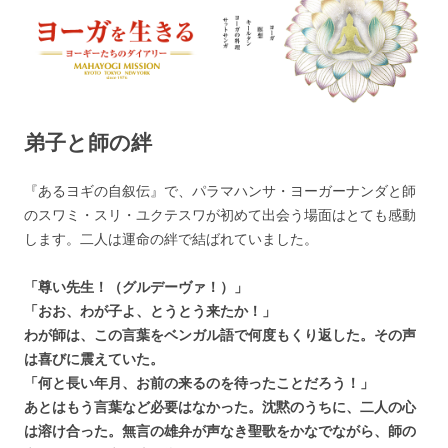
ヨーガを生きる — MAHAYOGI
ヨーギーたちのダイアリー
MISSION ブログ
弟子と師の絆
『あるヨギの自叙伝』で、パラマハンサ・ヨーガーナンダと師
のスワミ・スリ・ユクテスワが初めて出会う場面はとても感動
します。二人は運命の絆で結ばれていました。
「尊い先生！（グルデーヴァ！）」
「おお、わが子よ、とうとう来たか！」
わが師は、この言葉をベンガル語で何度もくり返した。その声
は喜びに震えていた。
「何と長い年月、お前の来るのを待ったことだろう！」
あとはもう言葉など必要はなかった。沈黙のうちに、二人の心
は溶け合った。無言の雄弁が声なき聖歌をかなでながら、師の