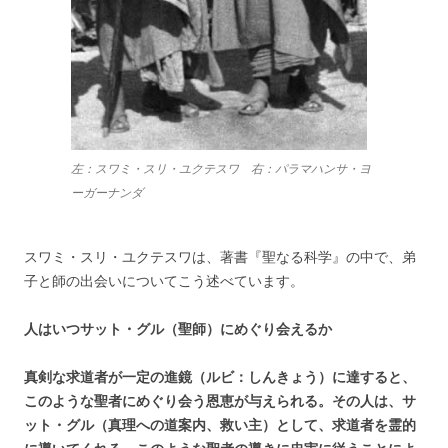
左：スワミ・スリ・ユクテスワ 右：パラマハンサ・ヨ
ーガーナンダ
スワミ・スリ・ユクテスワは、著書『聖なる科学』の中で、弟
子と師の出会いについてこう述べています。
人はいつサット・グル（聖師）にめぐり会えるか
真剣な求道者が一定の進鏡（ルビ：しんきょう）に達すると、
このような聖者にめぐり会う恩恵が与えられる。その人は、サ
ット・グル（真理への道案内、救い主）として、求道者を霊的