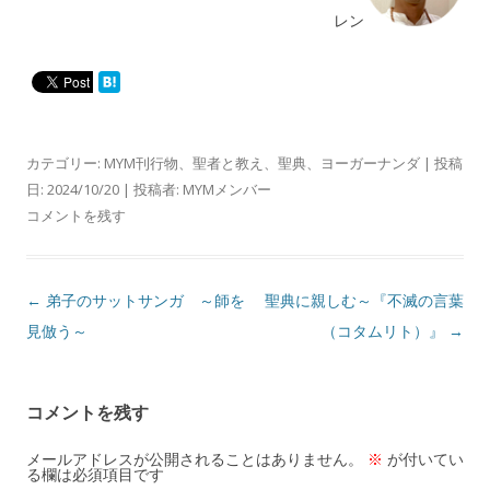
レン
カテゴリー:
MYM刊行物
、
聖者と教え
、
聖典
、
ヨーガーナンダ
| 投稿
日:
2024/10/20
|
投稿者:
MYMメンバー
コメントを残す
投
←
弟子のサットサンガ ～師を
聖典に親しむ～『不滅の言葉
稿
見倣う～
（コタムリト）』
→
ナ
ビ
コメントを残す
ゲ
ー
メールアドレスが公開されることはありません。
※
が付いてい
る欄は必須項目です
シ