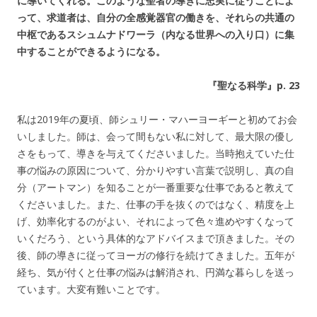
に導いてくれる。このような聖者の導きに忠実に従うことによ
って、求道者は、自分の全感覚器官の働きを、それらの共通の
中枢であるスシュムナドワーラ（内なる世界への入り口）に集
中することができるようになる。
『聖なる科学』p. 23
私は2019年の夏頃、師シュリー・マハーヨーギーと初めてお会
いしました。師は、会って間もない私に対して、最大限の優し
さをもって、導きを与えてくださいました。当時抱えていた仕
事の悩みの原因について、分かりやすい言葉で説明し、真の自
分（アートマン）を知ることが一番重要な仕事であると教えて
くださいました。また、仕事の手を抜くのではなく、精度を上
げ、効率化するのがよい、それによって色々進めやすくなって
いくだろう、という具体的なアドバイスまで頂きました。その
後、師の導きに従ってヨーガの修行を続けてきました。五年が
経ち、気が付くと仕事の悩みは解消され、円満な暮らしを送っ
ています。大変有難いことです。