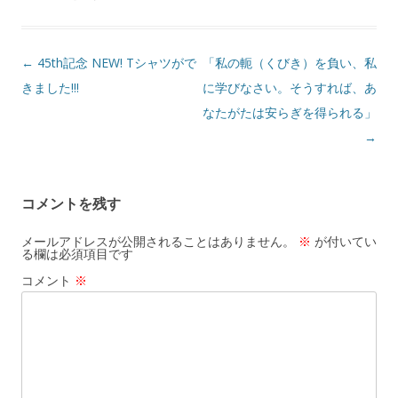
投
←
45th記念 NEW! Tシャツがで
「私の軛（くびき）を負い、私
稿
きました!!!
に学びなさい。そうすれば、あ
ナ
なたがたは安らぎを得られる」
ビ
→
ゲ
ー
コメントを残す
シ
ョ
メールアドレスが公開されることはありません。
※
が付いてい
る欄は必須項目です
ン
コメント
※