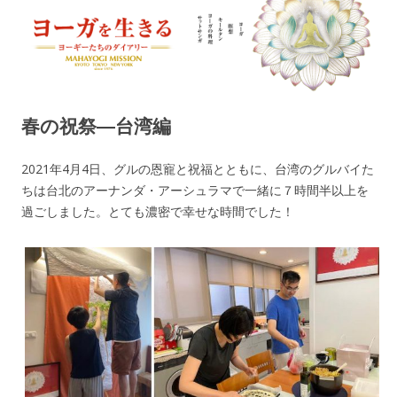
ヨーガを生きる — MAHAYOGI
ヨーギーたちのダイアリー
MISSION ブログ
春の祝祭―台湾編
2021年4月4日、グルの恩寵と祝福とともに、台湾のグルバイた
ちは台北のアーナンダ・アーシュラマで一緒に７時間半以上を
過ごしました。とても濃密で幸せな時間でした！