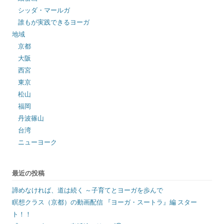
シッダ・マールガ
誰もが実践できるヨーガ
地域
京都
大阪
西宮
東京
松山
福岡
丹波篠山
台湾
ニューヨーク
最近の投稿
諦めなければ、道は続く ～子育てとヨーガを歩んで
瞑想クラス（京都）の動画配信 『ヨーガ・スートラ』編 スター
ト！！