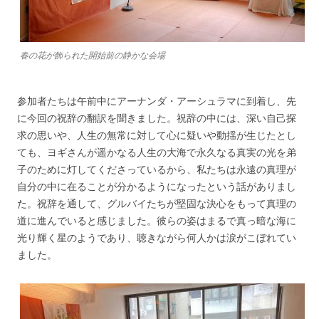
春の花が飾られた開始前の静かな会場
参加者たちは午前中にアーナンダ・アーシュラマに到着し、先
に今回の祝辞の翻訳を聞きました。祝辞の中には、深い自己探
求の思いや、人生の無常に対して心に疑いや動揺が生じたとし
ても、ヨギさんが遥かなる人生の大海で永久なる真実の光を弟
子のために灯してくださっているから、私たちは永遠の真理が
自分の中に在ることが分かるようになったという話がありまし
た。祝辞を通して、グルバイたちが堅固な決心をもって真理の
道に進んでいると感じました。彼らの姿はまるで真っ暗な海に
光り輝く星のようであり、聴きながら何人かは涙がこぼれてい
ました。