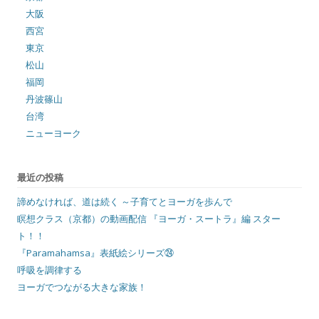
大阪
西宮
東京
松山
福岡
丹波篠山
台湾
ニューヨーク
最近の投稿
諦めなければ、道は続く ～子育てとヨーガを歩んで
瞑想クラス（京都）の動画配信 『ヨーガ・スートラ』編 スター
ト！！
『Paramahamsa』表紙絵シリーズ㉔
呼吸を調律する
ヨーガでつながる大きな家族！