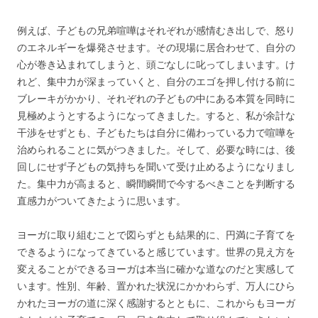
例えば、子どもの兄弟喧嘩はそれぞれが感情むき出しで、怒り
のエネルギーを爆発させます。その現場に居合わせて、自分の
心が巻き込まれてしまうと、頭ごなしに叱ってしまいます。け
れど、集中力が深まっていくと、自分のエゴを押し付ける前に
ブレーキがかかり、それぞれの子どもの中にある本質を同時に
見極めようとするようになってきました。すると、私が余計な
干渉をせずとも、子どもたちは自分に備わっている力で喧嘩を
治められることに気がつきました。そして、必要な時には、後
回しにせず子どもの気持ちを聞いて受け止めるようになりまし
た。集中力が高まると、瞬間瞬間で今するべきことを判断する
直感力がついてきたように思います。
ヨーガに取り組むことで図らずとも結果的に、円満に子育てを
できるようになってきていると感じています。世界の見え方を
変えることができるヨーガは本当に確かな道なのだと実感して
います。性別、年齢、置かれた状況にかかわらず、万人にひら
かれたヨーガの道に深く感謝するとともに、これからもヨーガ