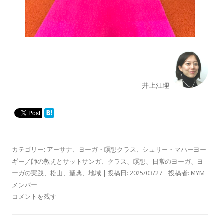
井上江理
カテゴリー:
アーサナ
、
ヨーガ・瞑想クラス
、
シュリー・マハーヨー
ギー／師の教えとサットサンガ
、
クラス
、
瞑想
、
日常のヨーガ
、
ヨ
ーガの実践
、
松山
、
聖典
、
地域
| 投稿日:
2025/03/27
|
投稿者:
MYM
メンバー
コメントを残す