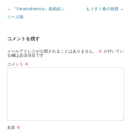
投
←
『Paramahamsa』表紙絵シ
もうすぐ春の祝祭
→
稿
リーズ⑭
ナ
ビ
コメントを残す
ゲ
ー
メールアドレスが公開されることはありません。
※
が付いてい
る欄は必須項目です
シ
コメント
※
ョ
ン
名前
※