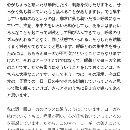
心がちょっと動いたり動転したり、刺激を受けたりすると、せ
っかく落ち着いていた心も乱れることがありますね。でも集中
している時の心というのは、非常に落ち着いた深い呼吸になっ
ていて、注意、集中力をいろいろ動かしても、あるいはまたい
ろんなことが起こって刺激として飛び込んできても、呼吸のリ
ズムが乱れることなく、同じ状態でいられる。そうしたら結構
うまく対処ができていくと思います。呼吸と心の集中力を養う
ためには、もちろんヨーガが不可欠だということにもなります
けれど、それはアーサナだけではなくて、瞑想とかヨーガ全体
のことです。だから常々にそういうことをしておくことは、も
ちろん大事なことです。そしてもう一つは、その現場、今は日
常の、子育ての一日一日の中でそれを訓練していっていると思
って取り組んでいけば、きっとそのうちに見え方が違って来る
と思います。
私は週一回ヨーガのクラスに通うようにしています。ヨーガを
続けていくうちに、呼吸が調い、心が落ち着いていっているの
を実感しています。だから、このマハーヨーギーの答えにとて
も納得がいきました。呼吸が調えば、心が落ち着き、おのずと