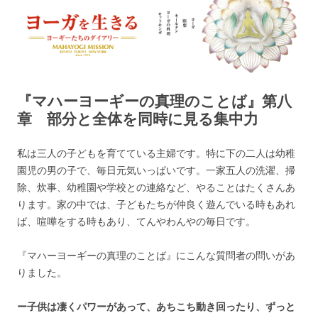
ヨーガを生きる — MAHAYOGI
ヨーギーたちのダイアリー
MISSION ブログ
『マハーヨーギーの真理のことば』第八
章 部分と全体を同時に見る集中力
私は三人の子どもを育てている主婦です。特に下の二人は幼稚
園児の男の子で、毎日元気いっぱいです。一家五人の洗濯、掃
除、炊事、幼稚園や学校との連絡など、やることはたくさんあ
ります。家の中では、子どもたちが仲良く遊んでいる時もあれ
ば、喧嘩をする時もあり、てんやわんやの毎日です。
『マハーヨーギーの真理のことば』にこんな質問者の問いがあ
りました。
ー子供は凄くパワーがあって、あちこち動き回ったり、ずっと