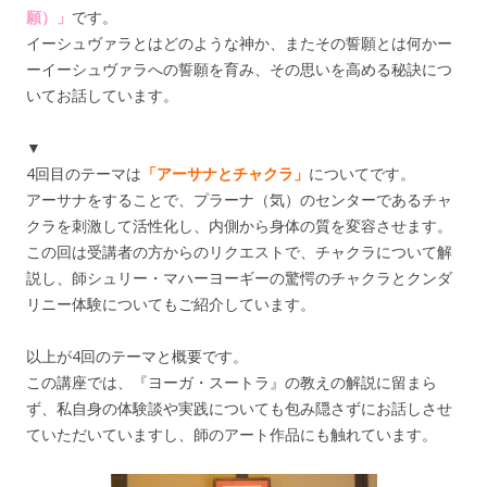
願）」
です。
イーシュヴァラとはどのような神か、またその誓願とは何かー
ーイーシュヴァラへの誓願を育み、その思いを高める秘訣につ
いてお話しています。
▼
4回目のテーマは
「アーサナとチャクラ」
についてです。
アーサナをすることで、プラーナ（気）のセンターであるチャ
クラを刺激して活性化し、内側から身体の質を変容させます。
この回は受講者の方からのリクエストで、チャクラについて解
説し、師シュリー・マハーヨーギーの驚愕のチャクラとクンダ
リニー体験についてもご紹介しています。
以上が4回のテーマと概要です。
この講座では、『ヨーガ・スートラ』の教えの解説に留まら
ず、私自身の体験談や実践についても包み隠さずにお話しさせ
ていただいていますし、師のアート作品にも触れています。