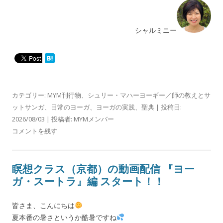
シャルミニー
カテゴリー:
MYM刊行物
、
シュリー・マハーヨーギー／師の教えとサ
ットサンガ
、
日常のヨーガ
、
ヨーガの実践
、
聖典
| 投稿日:
2026/08/03
|
投稿者:
MYMメンバー
コメントを残す
瞑想クラス（京都）の動画配信 『ヨー
ガ・スートラ』編 スタート！！
皆さま、こんにちは
夏本番の暑さというか酷暑ですね