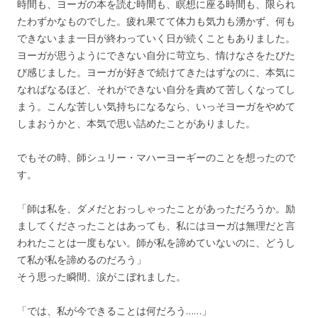
時間も、ヨーガの本を読む時間も、瞑想に座る時間も、限られ
たわずかなものでした。疲れ果てて体力も気力も湧かず、何も
できないまま一日が終わっていく日が続くこともありました。
ヨーガが思うようにできない自分に苛立ち、情けなさをたびた
び感じました。ヨーガが好きで続けてきたはずなのに、本気に
なればなるほど、それができない自分を責めて苦しくなってし
まう。こんな苦しい気持ちになるなら、いっそヨーガをやめて
しまおうかと、本気で思い詰めたことがありました。
でもその時、師シュリー・マハーヨーギーのことを想ったので
す。
「師は私を、ダメだとおっしゃったことがあっただろうか。励
ましてくださったことはあっても、私にはヨーガは無理だと言
われたことは一度もない。師が私を諦めていないのに、どうし
て私が私を諦めるのだろう」
そう思った瞬間、涙がこぼれました。
「では、私が今できることは何だろう……」