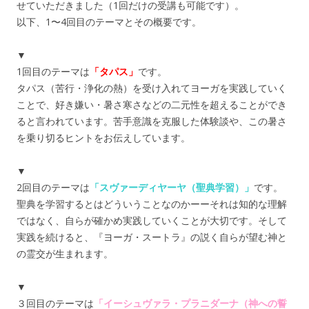
せていただきました（1回だけの受講も可能です）。
以下、1〜4回目のテーマとその概要です。
▼
1回目のテーマは
「タパス」
です。
タパス（苦行・浄化の熱）を受け入れてヨーガを実践していく
ことで、好き嫌い・暑さ寒さなどの二元性を超えることができ
ると言われています。苦手意識を克服した体験談や、この暑さ
を乗り切るヒントをお伝えしています。
▼
2回目のテーマは
「スヴァーディヤーヤ（聖典学習）」
です。
聖典を学習するとはどういうことなのかーーそれは知的な理解
ではなく、自らが確かめ実践していくことが大切です。そして
実践を続けると、『ヨーガ・スートラ』の説く自らが望む神と
の霊交が生まれます。
▼
３回目のテーマは
「イーシュヴァラ・プラニダーナ（神への誓