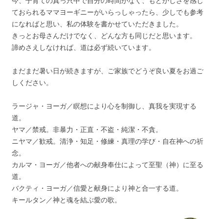
今、子育ての真っ只中で自分の時間がなく、もどかしさを感じ
ておられるママヨーギニーがいらっしゃったら、少しでも参考
になればと思い、私の体験を書かせていただきました。
きっとお母さんだけでなく、どんな方も同じだと思います。
諦めさえしなければ、道は必ず続いています。
まだまだ暑い日が続きますが、ご家族でどうぞ良い夏をお過ご
しください。
ラージャ・ヨーガ／瞑想により心を制御し、真我を実現する
道。
ヤマ／禁戒。非暴力・正直・不盗・純潔・不貪。
ニヤマ／歓戒。清浄・知足・修練・真理の学び・自在神への祈
念。
カルマ・ヨーガ／他者への献身奉仕によって至聖（神）に至る
道。
バクティ・ヨーガ／信愛と献身により神と合一する道。
キールタン／神と魂を結ぶ愛の歌。