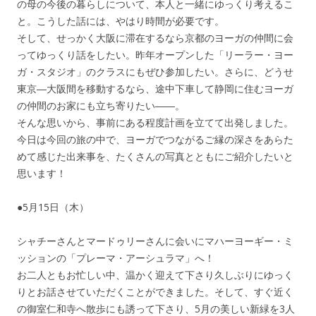
の母の今後の暮らしについて、本人と一緒にゆっくり考えるこ
と。こうした話には、やはり時間が必要です。
そして、せっかく大阪に滞在するなら京都のヨーガの仲間に会
ってゆっくり話をしたい。昨年オープンした「リーラー・ヨー
ガ・スタジオ」のクラスにもぜひ参加したい。さらに、どうせ
東京―大阪間を移動するなら、途中下車して静岡に住むヨーガ
の仲間のお家にも立ち寄りたい――。
そんな思いから、事前にある程度計画を立てて出発しました。
今日は今回の旅の中で、ヨーガでつながるご縁の深さをあらた
めて感じた出来事を、たくさんの写真とともにご紹介したいと
思います！
●5月15日（木）
シャチーさんとマードゥリーさんに会いにマハーヨーギー・ミ
ッションの「プレーマ・アーシュラマ」へ！
お二人ともお忙しい中、温かく迎えて下さり久しぶりにゆっく
りとお話させていただくことができました。そして、すぐ近く
の御室仁和寺へ散歩にも誘って下さり、5月の美しい新緑を3人