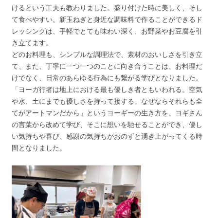
けるという工夫も教わりました。盛り付けた時に美しく、そし
て食べやすい。新玉ねぎと身近な調味料で作ることができるド
レッシングは、手軽でとても味わい深く、お野菜やお豆腐を引
き立てます。
どのお料理も、シンプルな調理法で、素材のおいしさを引き立
て、また、丁寧に一つ一つのことに向き合うことは、お料理だ
けでなく、日常のあらゆる行為にも繋がる学びとなりました。
「ヨーガ行者は地上における最も優しき者ともいわれる。空気
や水、土にまでも優しさを持って接する。なぜならそれらも全
てがアートマンだから」というヨーギーの生き方を、ヨギさん
の言葉から改めて学び、そこに想いを馳せることができ、優し
い気持ちや喜び、感謝の気持ちがおのずと湧き上がってくる時
間となりました。