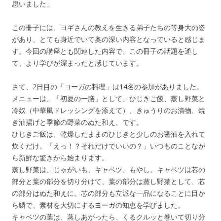
思いました」
この冊子には、ヨギさんの教えを生きる弟子たちの等身大の姿
があり、とても身近でいて奥の深い内容となっていると感じま
す。今回の講座とも関連した内容で、この冊子の話題を通し
て、より学びが深まったと感じています。
さて、2日目の「ヨーガの料理」は14名の参加がありました。
メニューは、「初夏の一膳」として、ひじきご飯、蒸し野菜と
冷奴（中華風ドレッシングを添えて）、きゅうりのお漬物、焼
き油揚げと季節の野菜のぬた和え、です。
ひじきご飯は、乾燥したままのひじきと少しのお醤油を入れて
炊くだけ。「えっ！？それだけでいいの？」いつものことなが
ら新鮮な驚きから始まります。
蒸し野菜は、じゃがいも、キャベツ、もやし。キャベツは芯の
部分と葉の部分を切り分けて、葉の部分は蒸し野菜として、芯
の部分はぬた和えに。芯の部分も立派な一品になることに目か
ら鱗で、素材を大切にするヨーガの知恵を学びました。
キャベツの葉は、蒸しあがったら、くるクルッと巻いて切り分