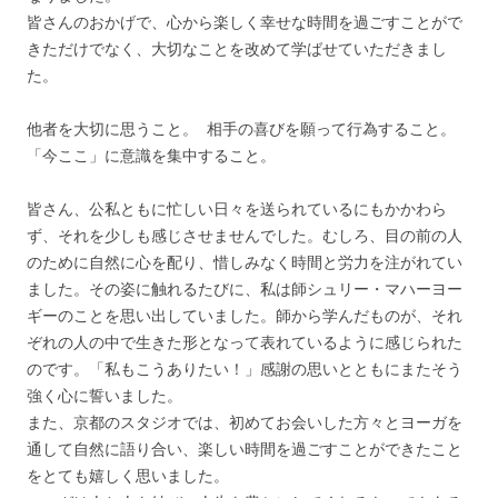
皆さんのおかげで、心から楽しく幸せな時間を過ごすことがで
きただけでなく、大切なことを改めて学ばせていただきまし
た。
他者を大切に思うこと。 相手の喜びを願って行為すること。
「今ここ」に意識を集中すること。
皆さん、公私ともに忙しい日々を送られているにもかかわら
ず、それを少しも感じさせませんでした。むしろ、目の前の人
のために自然に心を配り、惜しみなく時間と労力を注がれてい
ました。その姿に触れるたびに、私は師シュリー・マハーヨー
ギーのことを思い出していました。師から学んだものが、それ
ぞれの人の中で生きた形となって表れているように感じられた
のです。「私もこうありたい！」感謝の思いとともにまたそう
強く心に誓いました。
また、京都のスタジオでは、初めてお会いした方々とヨーガを
通して自然に語り合い、楽しい時間を過ごすことができたこと
をとても嬉しく思いました。