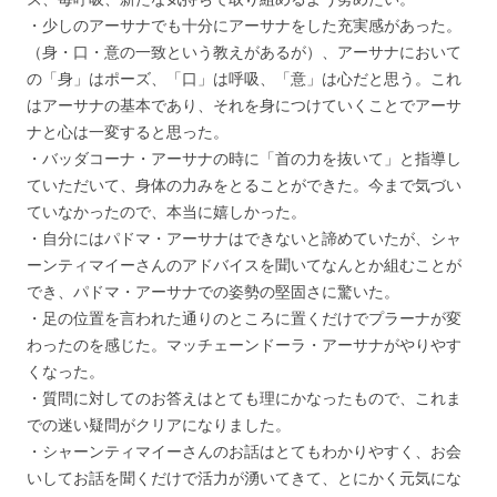
・少しのアーサナでも十分にアーサナをした充実感があった。
（身・口・意の一致という教えがあるが）、アーサナにおいて
の「身」はポーズ、「口」は呼吸、「意」は心だと思う。これ
はアーサナの基本であり、それを身につけていくことでアーサ
ナと心は一変すると思った。
・バッダコーナ・アーサナの時に「首の力を抜いて」と指導し
ていただいて、身体の力みをとることができた。今まで気づい
ていなかったので、本当に嬉しかった。
・自分にはパドマ・アーサナはできないと諦めていたが、シャ
ーンティマイーさんのアドバイスを聞いてなんとか組むことが
でき、パドマ・アーサナでの姿勢の堅固さに驚いた。
・足の位置を言われた通りのところに置くだけでプラーナが変
わったのを感じた。マッチェーンドーラ・アーサナがやりやす
くなった。
・質問に対してのお答えはとても理にかなったもので、これま
での迷い疑問がクリアになりました。
・シャーンティマイーさんのお話はとてもわかりやすく、お会
いしてお話を聞くだけで活力が湧いてきて、とにかく元気にな