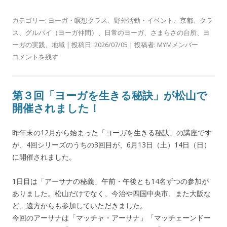
カテゴリー:
ヨーガ・瞑想クラス
、
野外活動・イベント
、
京都
、
クラ
ス
、
グルバイ（ヨーガ仲間）
、
日常のヨーガ
、
さまらさの台所
、
ヨ
ーガの実践
、
地域
| 投稿日:
2026/07/05
|
投稿者:
MYMメンバー
コメントを残す
第３回「ヨーガを生きる秘訣」が松山で
開催されました！
昨年末の12月から始まった「ヨーガを生きる秘訣」の講座です
が、4回シリーズのうちの3回目が、6月13日（土）14日（日）
に開催されました。
1日目は「アーサナの秘義」午前・午後とも14名ずつの参加が
ありました。松山だけでなく、今治や四国中央市、また大阪な
ど、遠方からも参加していただきました。
今回のアーサナは「マッチャ・アーサナ」「マッチェーンドー