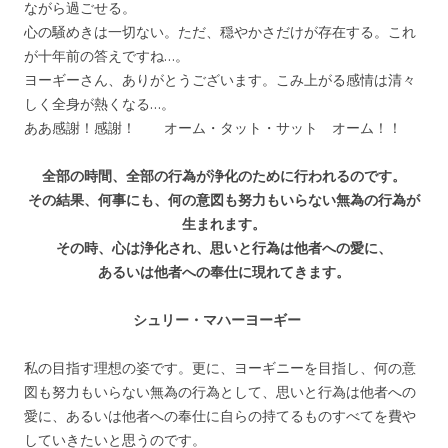
ながら過ごせる。
心の騒めきは一切ない。ただ、穏やかさだけが存在する。これ
が十年前の答えですね…。
ヨーギーさん、ありがとうございます。こみ上がる感情は清々
しく全身が熱くなる…。
ああ感謝！感謝！ オーム・タット・サット オーム！！
全部の時間、全部の行為が浄化のために行われるのです。
その結果、何事にも、何の意図も努力もいらない無為の行為が
生まれます。
その時、心は浄化され、思いと行為は他者への愛に、
あるいは他者への奉仕に現れてきます。
シュリー・マハーヨーギー
私の目指す理想の姿です。更に、ヨーギニーを目指し、何の意
図も努力もいらない無為の行為として、思いと行為は他者への
愛に、あるいは他者への奉仕に自らの持てるものすべてを費や
していきたいと思うのです。