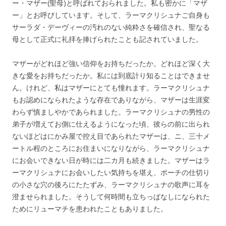
ー・マザー(聖母)と呼ばれておられました。私も密かに「マザ
ー」とお呼びしています。そして、ラーマクリシュナご自身も
サーラダ・デーヴィーの汚れのない純粋さを確信され、聖なる
母として正式に礼拝を捧げられたことも記されていました。
マザーがどれほど強い信仰をお持ちだったか。どれほど深く大
きな愛をお持ちだったか。私には到底計り知ることはできませ
ん。けれど、私はマザーにとても憧れます。ラーマクリシュナ
もお認めになられたような存在でありながら、マザーは生涯変
わらず慎ましやかであられました。ラーマクリシュナの男性の
弟子が増えてお側に仕えるようになった頃、彼らの前に出られ
ないほどはにかみ屋で控え目であられたマザーは、ニ、三十メ
ートル程のところにお住まいになりながら、ラーマクリシュナ
にお会いできない日が時には二カ月も続きました。マザーはラ
ーマクリシュナにお会いしたい気持ちを堪え、ポーチの仕切り
の小さな穴の後ろにたたずみ、ラーマクリシュナの歌声に耳を
澄ませられました。そうして何時間も立ちっぱなしになられた
ためにリューマチを患われたこともありました。