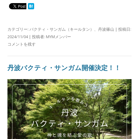
カテゴリー:
バクティ・サンガム（キールタン）
、
丹波篠山
| 投稿日:
2024/11/04
|
投稿者:
MYMメンバー
コメントを残す
丹波バクティ・サンガム開催決定！！