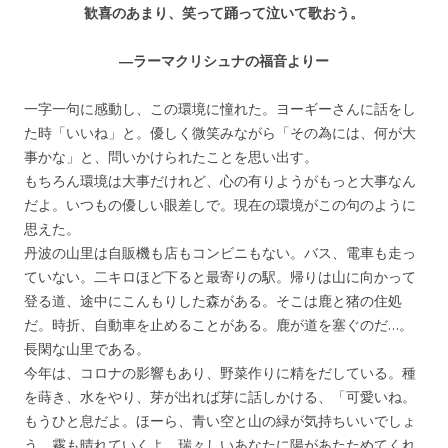
歓喜のあまり、笑って踊って泣いて歌おう。
―ラーマクリシュナの福音よりー
一字一句に感動し、この環境に憧れた。ヨーギーさんに話をし
た時「いいね」と。優しく微笑みながら「その為には、何が大
事かな」と、問いかけられたことを思い出す。
もちろん環境は大事だけれど、心の有りようがもっと大事なん
だよ。いつもの優しい眼差しで。現在の環境がこの句のように
思えた。
丹波の山里は自販機も店もコンビニもない。バス、電車も走っ
ていない。二キロほど下ると最寄りの駅。帰りは山に向かって
登る道、途中にこんもりした森がある。そこは鹿と猪の住処
だ。時折、自動車を止めることがある。鹿が道を塞ぐのだ…。
長閑な山里である。
今年は、コロナの影響もあり、野菜作りに精をだしている。種
を蒔き、水をやり、芽が出れば芽に話しかける、「可愛いね。
もうひと息だよ。ほーら、青い空と山の緑が気持ちいいでしょ
う。霧も晴れていくよ。瑞々しいあなたに陽があたためてくれ