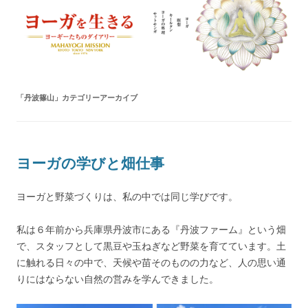
ヨーガを生きる — MAHAYOGI
ヨーギーたちのダイアリー
MISSION ブログ
「
丹波篠山
」カテゴリーアーカイブ
ヨーガの学びと畑仕事
ヨーガと野菜づくりは、私の中では同じ学びです。
私は６年前から兵庫県丹波市にある『丹波ファーム』という畑
で、スタッフとして黒豆や玉ねぎなど野菜を育てています。土
に触れる日々の中で、天候や苗そのものの力など、人の思い通
りにはならない自然の営みを学んできました。