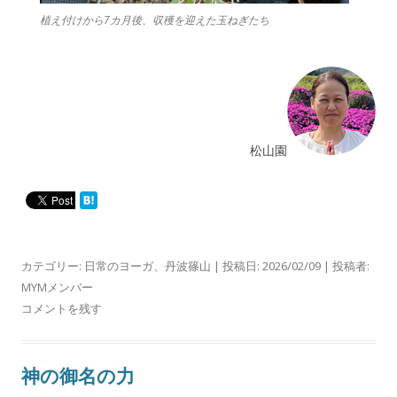
植え付けから7カ月後、収穫を迎えた玉ねぎたち
松山園
カテゴリー:
日常のヨーガ
、
丹波篠山
| 投稿日:
2026/02/09
|
投稿者:
MYMメンバー
コメントを残す
神の御名の力