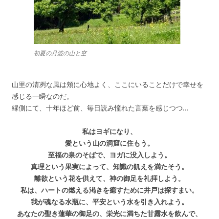
初夏の丹波の山と空
山里の清冽な風は頬に心地よく、ここにいることだけで幸せを
感じる一瞬なのだ。
縁側にて、十年ほど前、毎日読み憧れた言葉を感じつつ…
私はヨギになり、
愛という山の洞窟に住もう。
至福の泉のそばで、ヨガに没入しよう。
真理という果実によって、知識の飢えを満たそう。
離欲という花を供えて、神の御足を礼拝しよう。
私は、ハートの燃える渇きを癒すために井戸は探すまい。
我が魂なる水瓶に、平安という水を引き入れよう。
あなたの聖き蓮華の御足の、栄光に満ちた甘露水を飲んで、