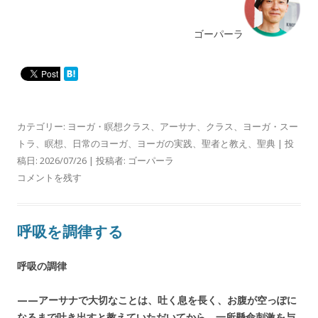
ゴーパーラ
カテゴリー:
ヨーガ・瞑想クラス
、
アーサナ
、
クラス
、
ヨーガ・スー
トラ
、
瞑想
、
日常のヨーガ
、
ヨーガの実践
、
聖者と教え
、
聖典
| 投
稿日:
2026/07/26
|
投稿者:
ゴーパーラ
コメントを残す
呼吸を調律する
呼吸の調律
——アーサナで大切なことは、吐く息を長く、お腹が空っぽに
なるまで吐き出すと教えていただいてから、一所懸命刺激を与