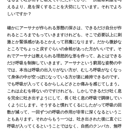
えるより、息を深くすることを大切にしています。それでよろ
しいですか？
確かにアーサナが作られる形態の深さは、できるだけ自分が作
れるところまでもっていきますけれども、そこで必要以上に刺
激とか緊張感があるとかえって邪魔になります。だから微妙な
ところでちょっと戻すぐらいの余裕があった方がいいです。そ
れでアーサナは教えられる理想的な形を作って、あとはできる
だけ呼吸を制御していきます。アーサナという窮屈な姿勢の中
では、本当は呼吸の出入りがない方が、むしろ呼吸がなくなっ
て身体の中が空っぽになっている方が楽に維持できるのです。
でも呼吸が入ってくるからしんどさとか痛みを感じてしまう。
これは止むを得ないのですけれども、しかしできるだけ吐く息
を完全に吐き出すようにして、長く吐く息の呼吸で調律してい
くようにします。そうすると慣れてくるにしたがって呼吸の回
数が減って、一回ずつの呼吸の作用が非常に深くなるというこ
ともあります。それからもう一つは、吐き出された後に直ぐに
呼吸が入ってくるということではなく、自然のクンバカ、無呼