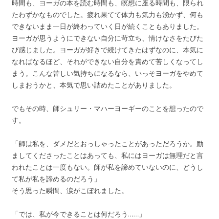
時間も、ヨーガの本を読む時間も、瞑想に座る時間も、限られ
たわずかなものでした。疲れ果てて体力も気力も湧かず、何も
できないまま一日が終わっていく日が続くこともありました。
ヨーガが思うようにできない自分に苛立ち、情けなさをたびた
び感じました。ヨーガが好きで続けてきたはずなのに、本気に
なればなるほど、それができない自分を責めて苦しくなってし
まう。こんな苦しい気持ちになるなら、いっそヨーガをやめて
しまおうかと、本気で思い詰めたことがありました。
でもその時、師シュリー・マハーヨーギーのことを想ったので
す。
「師は私を、ダメだとおっしゃったことがあっただろうか。励
ましてくださったことはあっても、私にはヨーガは無理だと言
われたことは一度もない。師が私を諦めていないのに、どうし
て私が私を諦めるのだろう」
そう思った瞬間、涙がこぼれました。
「では、私が今できることは何だろう……」