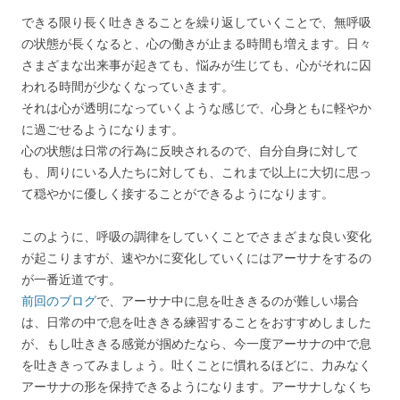
できる限り長く吐ききることを繰り返していくことで、無呼吸
の状態が長くなると、心の働きが止まる時間も増えます。日々
さまざまな出来事が起きても、悩みが生じても、心がそれに囚
われる時間が少なくなっていきます。
それは心が透明になっていくような感じで、心身ともに軽やか
に過ごせるようになります。
心の状態は日常の行為に反映されるので、自分自身に対して
も、周りにいる人たちに対しても、これまで以上に大切に思っ
て穏やかに優しく接することができるようになります。
このように、呼吸の調律をしていくことでさまざまな良い変化
が起こりますが、速やかに変化していくにはアーサナをするの
が一番近道です。
前回のブログ
で、アーサナ中に息を吐ききるのが難しい場合
は、日常の中で息を吐ききる練習することをおすすめしました
が、もし吐ききる感覚が掴めたなら、今一度アーサナの中で息
を吐ききってみましょう。吐くことに慣れるほどに、力みなく
アーサナの形を保持できるようになります。アーサナしなくち