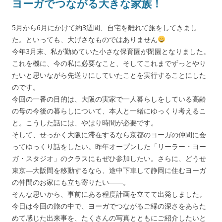
ヨーガでつながる大きな家族！
5月から6月にかけて約3週間、自宅を離れて旅をしてきまし
た。といっても、大げさなものではありません
今年3月末、私が勤めていた小さな保育園が閉園となりました。
これを機に、今の私に必要なこと、そしてこれまでずっとやり
たいと思いながら先送りにしていたことを実行することにした
のです。
今回の一番の目的は、大阪の実家で一人暮らしをしている高齢
の母の今後の暮らしについて、本人と一緒にゆっくり考えるこ
と。こうした話には、やはり時間が必要です。
そして、せっかく大阪に滞在するなら京都のヨーガの仲間に会
ってゆっくり話をしたい。昨年オープンした「リーラー・ヨー
ガ・スタジオ」のクラスにもぜひ参加したい。さらに、どうせ
東京―大阪間を移動するなら、途中下車して静岡に住むヨーガ
の仲間のお家にも立ち寄りたい――。
そんな思いから、事前にある程度計画を立てて出発しました。
今日は今回の旅の中で、ヨーガでつながるご縁の深さをあらた
めて感じた出来事を、たくさんの写真とともにご紹介したいと