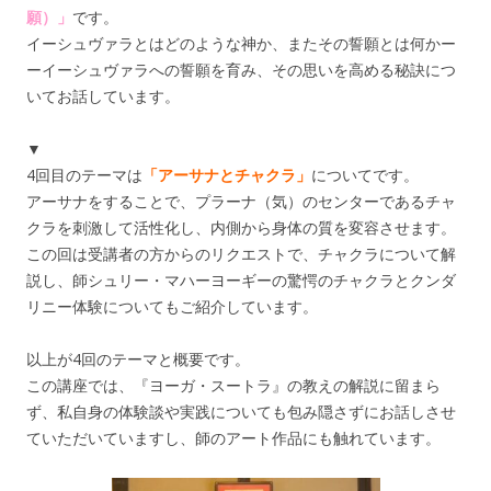
願）」
です。
イーシュヴァラとはどのような神か、またその誓願とは何かー
ーイーシュヴァラへの誓願を育み、その思いを高める秘訣につ
いてお話しています。
▼
4回目のテーマは
「アーサナとチャクラ」
についてです。
アーサナをすることで、プラーナ（気）のセンターであるチャ
クラを刺激して活性化し、内側から身体の質を変容させます。
この回は受講者の方からのリクエストで、チャクラについて解
説し、師シュリー・マハーヨーギーの驚愕のチャクラとクンダ
リニー体験についてもご紹介しています。
以上が4回のテーマと概要です。
この講座では、『ヨーガ・スートラ』の教えの解説に留まら
ず、私自身の体験談や実践についても包み隠さずにお話しさせ
ていただいていますし、師のアート作品にも触れています。