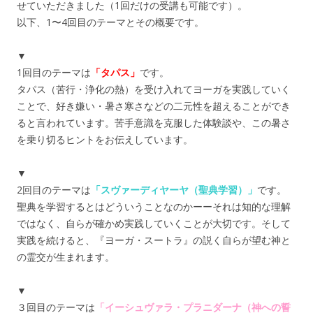
せていただきました（1回だけの受講も可能です）。
以下、1〜4回目のテーマとその概要です。
▼
1回目のテーマは
「タパス」
です。
タパス（苦行・浄化の熱）を受け入れてヨーガを実践していく
ことで、好き嫌い・暑さ寒さなどの二元性を超えることができ
ると言われています。苦手意識を克服した体験談や、この暑さ
を乗り切るヒントをお伝えしています。
▼
2回目のテーマは
「スヴァーディヤーヤ（聖典学習）」
です。
聖典を学習するとはどういうことなのかーーそれは知的な理解
ではなく、自らが確かめ実践していくことが大切です。そして
実践を続けると、『ヨーガ・スートラ』の説く自らが望む神と
の霊交が生まれます。
▼
３回目のテーマは
「イーシュヴァラ・プラニダーナ（神への誓