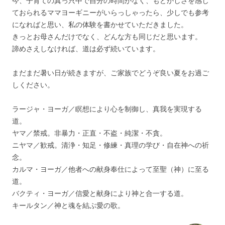
今、子育ての真っ只中で自分の時間がなく、もどかしさを感じ
ておられるママヨーギニーがいらっしゃったら、少しでも参考
になればと思い、私の体験を書かせていただきました。
きっとお母さんだけでなく、どんな方も同じだと思います。
諦めさえしなければ、道は必ず続いています。
まだまだ暑い日が続きますが、ご家族でどうぞ良い夏をお過ご
しください。
ラージャ・ヨーガ／瞑想により心を制御し、真我を実現する
道。
ヤマ／禁戒。非暴力・正直・不盗・純潔・不貪。
ニヤマ／歓戒。清浄・知足・修練・真理の学び・自在神への祈
念。
カルマ・ヨーガ／他者への献身奉仕によって至聖（神）に至る
道。
バクティ・ヨーガ／信愛と献身により神と合一する道。
キールタン／神と魂を結ぶ愛の歌。