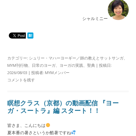
シャルミニー
カテゴリー:
シュリー・マハーヨーギー／師の教えとサットサンガ
、
MYM刊行物
、
日常のヨーガ
、
ヨーガの実践
、
聖典
| 投稿日:
2026/08/03
|
投稿者:
MYMメンバー
コメントを残す
瞑想クラス（京都）の動画配信 『ヨー
ガ・スートラ』編 スタート！！
皆さま、こんにちは
夏本番の暑さというか酷暑ですね