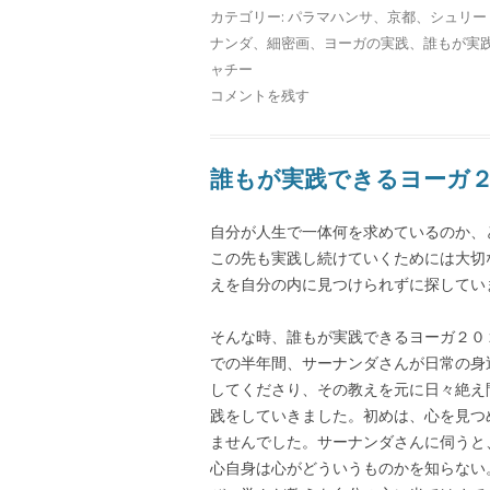
カテゴリー:
パラマハンサ
、
京都
、
シュリー
ナンダ
、
細密画
、
ヨーガの実践
、
誰もが実
ャチー
コメントを残す
誰もが実践できるヨーガ
自分が人生で一体何を求めているのか、
この先も実践し続けていくためには大切
えを自分の内に見つけられずに探してい
そんな時、誰もが実践できるヨーガ２０
での半年間、サーナンダさんが日常の身
してくださり、その教えを元に日々絶え
践をしていきました。初めは、心を見つ
ませんでした。サーナンダさんに伺うと
心自身は心がどういうものかを知らない