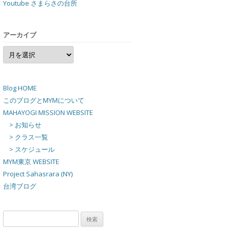
Youtube さまらさの台所
アーカイブ
ア
ー
カ
イ
ブ
Blog HOME
このブログとMYMについて
MAHAYOGI MISSION WEBSITE
> お知らせ
> クラス一覧
> スケジュール
MYM東京 WEBSITE
Project Sahasrara (NY)
台湾ブログ
検
索: