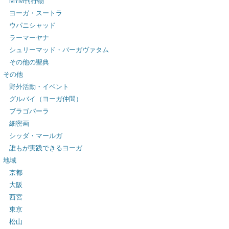
MYM刊行物
ヨーガ・スートラ
ウパニシャッド
ラーマーヤナ
シュリーマッド・バーガヴァタム
その他の聖典
その他
野外活動・イベント
グルバイ（ヨーガ仲間）
ブラゴパーラ
細密画
シッダ・マールガ
誰もが実践できるヨーガ
地域
京都
大阪
西宮
東京
松山