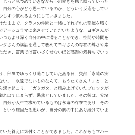
、じっと見つめていきながら心の働きを感じ取っていった
、自分の心がどう思っているのか、どういう反応をしてい
少しずつ慣れるようにしていきました。
けたままで、クラスの仲間と一緒にそれぞれの部屋を暗く
でアーシュラマに来させていただいたような、ヨギさんが
いつもより深く自分の中に潜ることができ、空間や時間を
ンダさんの講話を通して改めてヨギさんの存在の尊さや素
ただき、言葉では言い尽くせないほど感謝の気持ちでいっ
り、部屋でゆっくり過ごしていたある日、突然「永遠の実
ない」「永遠でないものなんて、もうたくさん！」と、と
ら湧き起こり、「ガタガタ」と積み上げていたブロックが
溢れ出て止まらず、呆然としていました。その後は、安堵
、自分が人生で求めているものは永遠の存在であり、その
、という確固たる思いが、自分の胸の中にあり続けていま
ていた答えに気付くことができました。これからもマハー