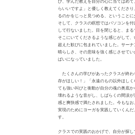
び、学んだ教えを自分の心に当てはめて
らいいですよ」と優しく教えてくださり
るのかをじっと見つめる、ということに
そして、クラスの瞑想ではパソコンを付
して行ないました。目を閉じると、まる
そこにいてくださるような感じがして、
超えた歓びに包まれていました。サーナ
晴らしさ、その意味を強く感じさせてい
ぱいになっていました。
たくさんの学びがあったクラスが終わ
存がほしい！」「永遠のもの以外ほしく
ても強い叫びと衝動が自分の魂の奥底か
壊れるような音がし、しばらくの間涙が
感と爽快感で満たされました。今もなお
実現のためにヨーガを実践していくんだ
す。
クラスでの実践のおかげで、自分が探し