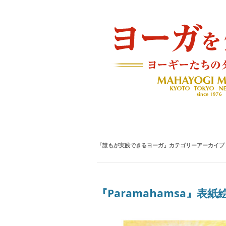
ヨーギーたちのダイアリー
ヨーガを生きる — MAH
「
誰もが実践できるヨーガ
」カテゴリーアーカイブ
『Paramahamsa』表