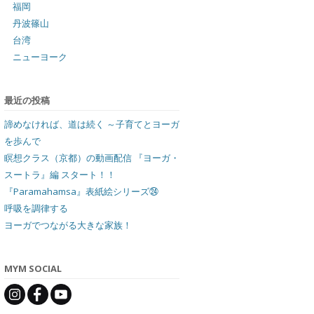
福岡
丹波篠山
台湾
ニューヨーク
最近の投稿
諦めなければ、道は続く ～子育てとヨーガ
を歩んで
瞑想クラス（京都）の動画配信 『ヨーガ・
スートラ』編 スタート！！
『Paramahamsa』表紙絵シリーズ㉔
呼吸を調律する
ヨーガでつながる大きな家族！
MYM SOCIAL