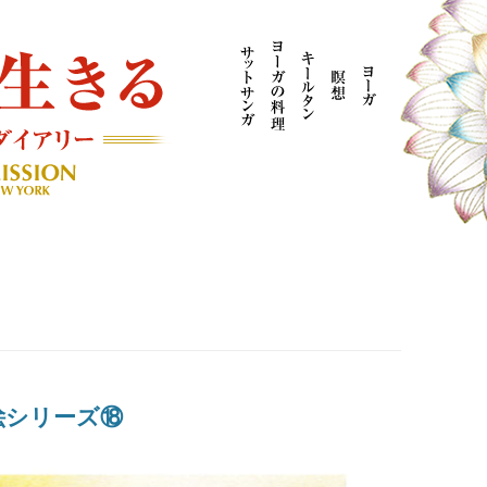
AYOGI MISSION ブログ
紙絵シリーズ⑱