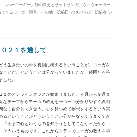
・マハーヨーギー／師の教えとサットサンガ
、
ヴィヴェーカー
践できるヨーガ
、
聖典
、
その他
| 投稿日:
2026/01/22
|
投稿者:
シ
２０２１を通して
どう生きたいのかを真剣に考えるということが、ヨーガを
なことだ、ということは分かっていましたが、確固たる答
ました。
２１のオンラインクラスが始まりました。４月から９月ま
近なテーマからヨーガの教えを一つ一つ分かりやすく説明
間なく自分と向き合う、心を見つめて瞑想をするという実
めるということがどういうことか分からなくてうまくでき
、「今まで心というものを知ろうとしてこなかったから、
。そういうものです。これからクラスでヨーガの教えを学