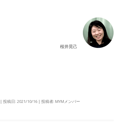
桜井晃己
| 投稿日:
2021/10/16
|
投稿者:
MYMメンバー