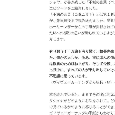
シャヤ）が書き残した『不滅の言葉（コ
エピソードをご紹介しました。
『不滅の言葉（コタムリト）』は第１巻
が、先日最後まで読み終えました。第５
ホーリーマザーからの手紙が掲載されて
たMへの感謝の思いが綴られていますが
介します。
有り難う！十万遍も有り難う、校長先生
た。僅かの人しか、ああ、実にほんの僅
は歓喜のため跳ね上がり、そして今後、
っ只中に、すべての人が乗り出していけ
不思議に思っています。
（ヴィヴェーカーナンダから校長（M）
本を読んでいると、まるでその場に同席
リシュナがどのようにお話をされて、ど
で見ているかのように感じることができ
ヴィヴェーカーナンダの手紙からわかり