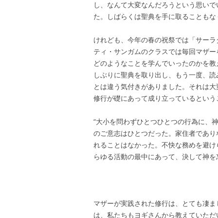
し、なんて大変なんだろうという思いで
た。しばらくは聖典を手に取ることもな
けれども、今年の春の祝祭では「サーラ
ティ・サンガムのクラスでは毎回マザー
どのようなことを学んでいったのかを教
しぶりに聖典を取り出し、もう一度、読
とは違う気付きがありました。それは大
修行が礎にあって成り立っているという
“大小を問わずひとつひとつの行為に、
のご意志はひとつだった。家住者であり
れることはなかった。不快な務めを避け
らゆる活動の最中にあって、決して神を
マザーが実践された修行は、とても凄ま
は、私たちもヨギさんから教えていただ