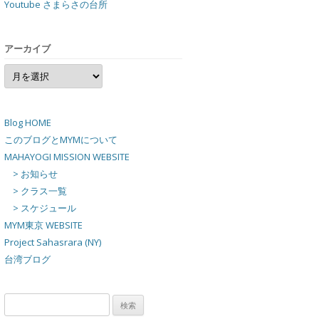
Youtube さまらさの台所
アーカイブ
ア
ー
カ
イ
ブ
Blog HOME
このブログとMYMについて
MAHAYOGI MISSION WEBSITE
> お知らせ
> クラス一覧
> スケジュール
MYM東京 WEBSITE
Project Sahasrara (NY)
台湾ブログ
検
索: