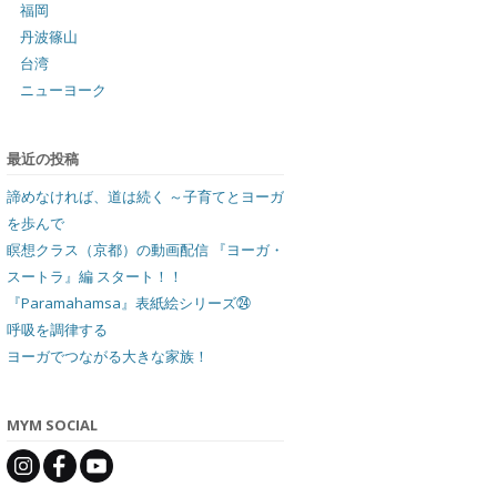
福岡
丹波篠山
台湾
ニューヨーク
最近の投稿
諦めなければ、道は続く ～子育てとヨーガ
を歩んで
瞑想クラス（京都）の動画配信 『ヨーガ・
スートラ』編 スタート！！
『Paramahamsa』表紙絵シリーズ㉔
呼吸を調律する
ヨーガでつながる大きな家族！
MYM SOCIAL