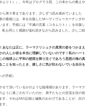
タムリト）』。今年はブログで３回、この本からの教えや
から第５巻まであります。少しずつ読み進めていました
巻の最後には、本を出版したMへヴィヴェーカーナンダや
います。手紙には『不滅の言葉（コタムリト）』を出版し
、私も同じく感謝が溢れ頷きながら読みました。少しご紹
！あなたは正に、ラーマクリシュナの真実の姿をつかまえ
かの人しか彼を本当に理解していないのです！私のハート
この地球上に平和の慈雨を降り注ぐであろう思想の海の真
ることを知ったとき、嬉しさに気が狂わないでいる自分を
への手紙）
させて頂いているかのような臨場感があります。ラーマク
のように過ごされていたのか、弟子たちとの交流を目の前
ます。それはMの記録と編集のおかげであることが、次の
ます。