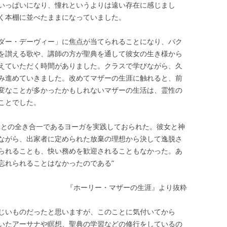
いっぱいになり、憧れというよりは遠い存在に感じまし
く本棚に並べたままになっていました。
ダー・デーヴィー」に焦点が当てられることになり、バク
を讃える歌や、講師の方が聖典を通して彼女の生き様から
えていただく時間がありました。クラスで学びながら、久
み進めていきました。改めてマザーの生涯に触れると、前
変なことが多かったかもしれないマザーの生活は、霊性の
ことでした。
神との全き合一であるヨーガを実践しておられた。彼女と神
ながら、出家者に定められた放棄の理想から決して逸脱さ
られることも、快い務めを歓迎されることもなかった。あ
忘れられることはなかったのである”
『ホーリー・マザーの生涯』より抜粋
じいものだったと思いますが、このことに気付いてから
いたアーサナや瞑想、聖典の学習などの修行をしているの