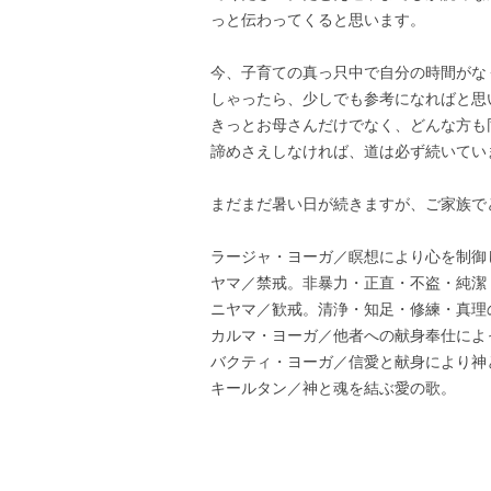
っと伝わってくると思います。
今、子育ての真っ只中で自分の時間がな
しゃったら、少しでも参考になればと思
きっとお母さんだけでなく、どんな方も
諦めさえしなければ、道は必ず続いてい
まだまだ暑い日が続きますが、ご家族で
ラージャ・ヨーガ／瞑想により心を制御
ヤマ／禁戒。非暴力・正直・不盗・純潔
ニヤマ／歓戒。清浄・知足・修練・真理
カルマ・ヨーガ／他者への献身奉仕によ
バクティ・ヨーガ／信愛と献身により神
キールタン／神と魂を結ぶ愛の歌。