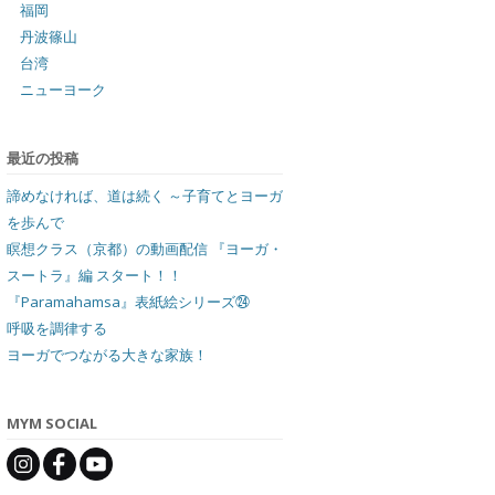
福岡
丹波篠山
台湾
ニューヨーク
最近の投稿
諦めなければ、道は続く ～子育てとヨーガ
を歩んで
瞑想クラス（京都）の動画配信 『ヨーガ・
スートラ』編 スタート！！
『Paramahamsa』表紙絵シリーズ㉔
呼吸を調律する
ヨーガでつながる大きな家族！
MYM SOCIAL