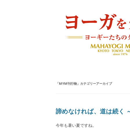
ヨーギーたちのダイアリー
ヨーガを生きる — MAH
「
MYM刊行物
」カテゴリーアーカイブ
諦めなければ、道は続く 
今年も暑い夏ですね。