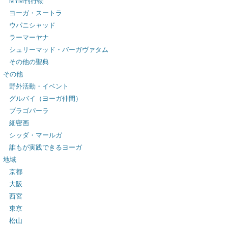
MYM刊行物
ヨーガ・スートラ
ウパニシャッド
ラーマーヤナ
シュリーマッド・バーガヴァタム
その他の聖典
その他
野外活動・イベント
グルバイ（ヨーガ仲間）
ブラゴパーラ
細密画
シッダ・マールガ
誰もが実践できるヨーガ
地域
京都
大阪
西宮
東京
松山