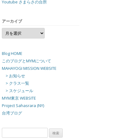
Youtube さまらさの台所
アーカイブ
ア
ー
カ
イ
ブ
Blog HOME
このブログとMYMについて
MAHAYOGI MISSION WEBSITE
> お知らせ
> クラス一覧
> スケジュール
MYM東京 WEBSITE
Project Sahasrara (NY)
台湾ブログ
検
索: