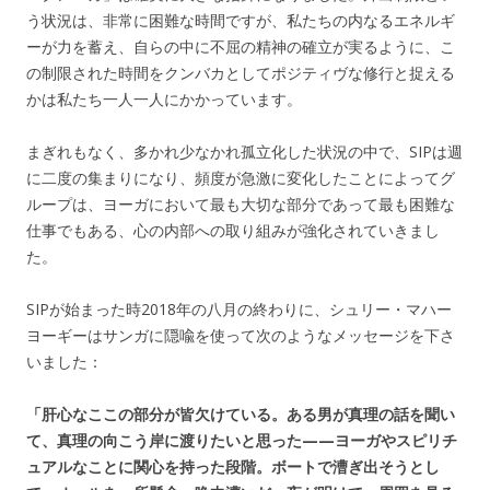
う状況は、非常に困難な時間ですが、私たちの内なるエネルギ
ーが力を蓄え、自らの中に不屈の精神の確立が実るように、こ
の制限された時間をクンバカとしてポジティヴな修行と捉える
かは私たち一人一人にかかっています。
まぎれもなく、多かれ少なかれ孤立化した状況の中で、SIPは週
に二度の集まりになり、頻度が急激に変化したことによってグ
ループは、ヨーガにおいて最も大切な部分であって最も困難な
仕事でもある、心の内部への取り組みが強化されていきまし
た。
SIPが始まった時2018年の八月の終わりに、シュリー・マハー
ヨーギーはサンガに隠喩を使って次のようなメッセージを下さ
いました：
「肝心なここの部分が皆欠けている。ある男が真理の話を聞い
て、真理の向こう岸に渡りたいと思った——ヨーガやスピリチ
ュアルなことに関心を持った段階。ボートで漕ぎ出そうとし