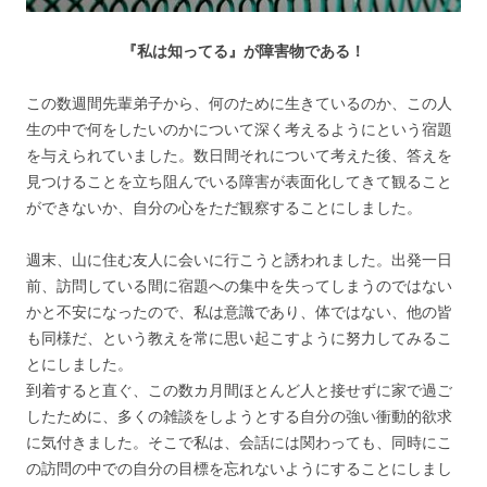
『私は知ってる』が障害物である！
この数週間先輩弟子から、何のために生きているのか、この人
生の中で何をしたいのかについて深く考えるようにという宿題
を与えられていました。数日間それについて考えた後、答えを
見つけることを立ち阻んでいる障害が表面化してきて観ること
ができないか、自分の心をただ観察することにしました。
週末、山に住む友人に会いに行こうと誘われました。出発一日
前、訪問している間に宿題への集中を失ってしまうのではない
かと不安になったので、私は意識であり、体ではない、他の皆
も同様だ、という教えを常に思い起こすように努力してみるこ
とにしました。
到着すると直ぐ、この数カ月間ほとんど人と接せずに家で過ご
したために、多くの雑談をしようとする自分の強い衝動的欲求
に気付きました。そこで私は、会話には関わっても、同時にこ
の訪問の中での自分の目標を忘れないようにすることにしまし