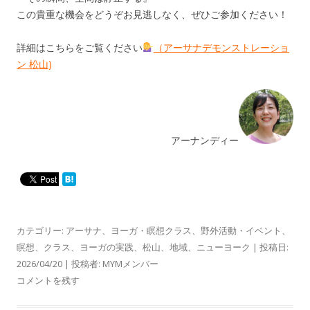
この貴重な機会をどうぞお見逃しなく、ぜひご参加ください！
詳細はこちらをご覧ください
（アーサナデモンストレーショ
ン 松山
)
アーナンディー
カテゴリー:
アーサナ
、
ヨーガ・瞑想クラス
、
野外活動・イベント
、
瞑想
、
クラス
、
ヨーガの実践
、
松山
、
地域
、
ニューヨーク
| 投稿日:
2026/04/20
|
投稿者:
MYMメンバー
コメントを残す