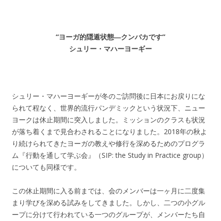
“ヨーガ的隠遁状態―クンバカです”
シュリー・マハーヨーギー
シュリー・マハーヨーギーが冬のご訪問後に日本にお戻りにな
られて程なく、世界的流行パンデミックという状況下、ニュー
ヨークは休止期間に突入しました。ミッションのクラスも状況
が落ち着くまで見合わされることになりました。2018年の秋よ
り続けられてきたヨーガの教えや修行を深めるためのプログラ
ム『行動を通して学ぶ会』（SIP: the Study in Practice group）
についても同様です。
この休止期間に入る前までは、会のメンバーは一ヶ月に二度集
まり学びを深める試みをしてきました。しかし、二つの小グル
ープに分けて行われている一つのグループが、メンバーたち自