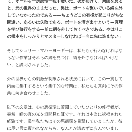
て、オールを一所懸命一晩中漕いだ。夜が明けて、周囲を見る
と、元の世界のままだった。男は、ボートを繋いでいる綱を外
していなかったのである——ちょうどこの有様が起こりがちな
間違い、あるいは失敗である。ボートを漕ぎ出すという—真理
を学び修行をする—前に綱を外しておくべきである。やはりこ
の根本をしっかりとマスターしなければ一向に先に進まない」
そしてシュリー・マハーヨーギーは、私たちが行わなければな
らない作業はそれらの綱を見つけ、綱を外さなければいけな
い、と説明されました。
外の世界からの刺激が制限される状況において、この一貫して
内面に集中するという集中的な時間は、私たちを真剣にその作
業に向き合わせました。
以下の文章は、心の悪循環に苦闘していたひとりの修行者が、
突然一瞬の真の光を垣間見た証です。それは本当に祝福された
経験です。長年私たちはその悪循環を目撃していましたが、彼
は厚い雲に覆われながらも、なんとか諦めずに歩んでいまし