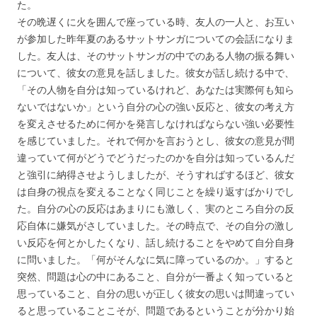
た。
その晩遅くに火を囲んで座っている時、友人の一人と、お互い
が参加した昨年夏のあるサットサンガについての会話になりま
した。友人は、そのサットサンガの中でのある人物の振る舞い
について、彼女の意見を話しました。彼女が話し続ける中で、
「その人物を自分は知っているけれど、あなたは実際何も知ら
ないではないか」という自分の心の強い反応と、彼女の考え方
を変えさせるために何かを発言しなければならない強い必要性
を感じていました。それで何かを言おうとし、彼女の意見が間
違っていて何がどうでどうだったのかを自分は知っているんだ
と強引に納得させようしましたが、そうすればするほど、彼女
は自身の視点を変えることなく同じことを繰り返すばかりでし
た。自分の心の反応はあまりにも激しく、実のところ自分の反
応自体に嫌気がさしていました。その時点で、その自分の激し
い反応を何とかしたくなり、話し続けることをやめて自分自身
に問いました。「何がそんなに気に障っているのか。」すると
突然、問題は心の中にあること、自分が一番よく知っていると
思っていること、自分の思いが正しく彼女の思いは間違ってい
ると思っていることこそが、問題であるということが分かり始