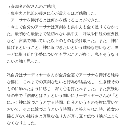
（参加者の皆さんのご感想）
・集中力と気迫の凄さに心が震えるほど感動した。
・アーサナを捧げるとは何かを感じることができた。
・今まで自分のアーサナは真剣さも集中力も全く足りてなかっ
た。最初から最後まで途切れない集中力、呼吸や目線の重要性
など、言葉で聞いていた以上のものを受け取った。また、神に
捧げるということ、神に近づきたいという純粋な想いなど、ヨ
ーガに取り組む姿勢についても学ぶことが多く、私もそうなり
たいと強く思った。
私自身はサーディヤーさんが全身全霊でアーサナを捧げる純粋
な姿に、これまでの真剣な思いと行為が結晶化し、生き様その
ものに触れたように感じ、深く心を打たれました。また質疑応
答の中で「信仰とは？」という問いにサーディヤーさんが「と
にかく神に近づこうとする時間。自分というものを横に置いて
おいて、そこに近づこうという時間」と答えられた時、彼女の
揺るぎない純粋さと真摯な在り方が真っ直ぐ伝わり涙が止まら
なくなりました。