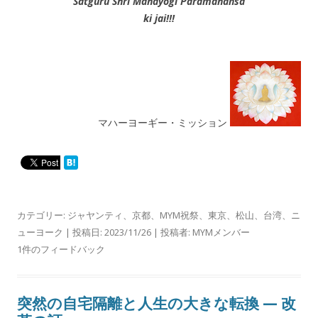
Satguru Shri Mahayogi Paramahansa
ki jai!!!
マハーヨーギー・ミッション
カテゴリー:
ジャヤンティ
、
京都
、
MYM祝祭
、
東京
、
松山
、
台湾
、
ニ
ューヨーク
| 投稿日:
2023/11/26
|
投稿者:
MYMメンバー
1件のフィードバック
突然の自宅隔離と人生の大きな転換 — 改