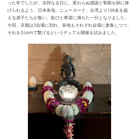
った年でしたが、吉祥なる日に、変わらぬ感謝と誓願を師に捧
げられるよう、日本各地、ニューヨーク、台湾より100名を超
える弟子たちが集い、歓びと希望に満ちた一日となりました。
今回、京都は3会場に別れ、各地もそれぞれ会場に参集しつつ、
それをZoomで繋げるというデュアル開催を試みました。