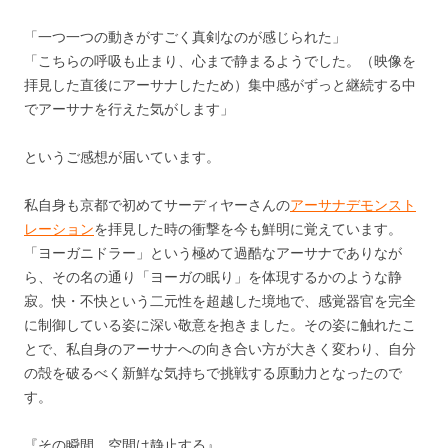
「一つ一つの動きがすごく真剣なのが感じられた」
「こちらの呼吸も止まり、心まで静まるようでした。（映像を
拝見した直後にアーサナしたため）集中感がずっと継続する中
でアーサナを行えた気がします」
というご感想が届いています。
私自身も京都で初めてサーディヤーさんの
アーサナデモンスト
レーション
を拝見した時の衝撃を今も鮮明に覚えています。
「ヨーガニドラー」という極めて過酷なアーサナでありなが
ら、その名の通り「ヨーガの眠り」を体現するかのような静
寂。快・不快という二元性を超越した境地で、感覚器官を完全
に制御している姿に深い敬意を抱きました。その姿に触れたこ
とで、私自身のアーサナへの向き合い方が大きく変わり、自分
の殻を破るべく新鮮な気持ちで挑戦する原動力となったので
す。
『その瞬間、空間は静止する』