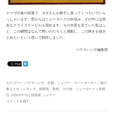
ケーヴの角の部屋で、ヨギさんが椅子に座ってくつろいでいら
っしゃいます。窓からはニューヨークの街並み、その中には有
名なクライスラービルも望めます。その光景を見ていた私はふ
と、この瞬間はなんて尊いのだろうと感動し、この輝きを描き
とめたいという思いで制作しました」
パラマハンサ編集部
カテゴリー:
パラマハンサ
、
京都
、
シュリー・マハーヨーギー／師の
教えとサットサンガ
、
細密画
、
聖典
、
その他
、
ニューヨーク
| 投稿
日:
2026/07/19
|
投稿者:
シャチー
コメントを残す