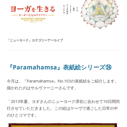
ヨーガを生きる — MAHAYOGI
ヨーギーたちのダイアリー
MISSION ブログ
「
ニューヨーク
」カテゴリーアーカイブ
『Paramahamsa』表紙絵シリーズ㉔
今月は、『Paramahamsa』No.103の表紙絵をご紹介します。
描かれたのはサルヴァーニーさんです。
「2013年夏、ヨギさんのニューヨーク滞在に合わせて10日間同
行させていただきました。この絵はケーヴで過ごした日常の中
のひとコマです。