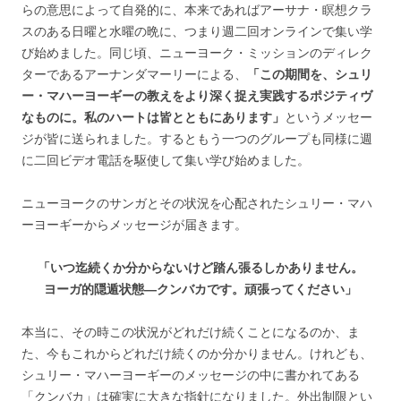
らの意思によって自発的に、本来であればアーサナ・瞑想クラ
スのある日曜と水曜の晩に、つまり週二回オンラインで集い学
び始めました。同じ頃、ニューヨーク・ミッションのディレク
ターであるアーナンダマーリーによる、
「この期間を、シュリ
ー・マハーヨーギーの教えをより深く捉え実践するポジティヴ
なものに。私のハートは皆とともにあります」
というメッセー
ジが皆に送られました。するともう一つのグループも同様に週
に二回ビデオ電話を駆使して集い学び始めました。
ニューヨークのサンガとその状況を心配されたシュリー・マハ
ーヨーギーからメッセージが届きます。
「いつ迄続くか分からないけど踏ん張るしかありません。
ヨーガ的隠遁状態―クンバカです。頑張ってください」
本当に、その時この状況がどれだけ続くことになるのか、ま
た、今もこれからどれだけ続くのか分かりません。けれども、
シュリー・マハーヨーギーのメッセージの中に書かれてある
「クンバカ」は確実に大きな指針になりました。外出制限とい