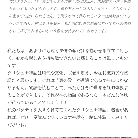
幼いクリシュナは、友だちとともに家々に忍び込み、大好物のバターを盗
み食いするいたずらをします。母や村人たちは困りながらも、クリシュナ
を愛さずにはいられません。手間をかけて作られるバターは純粋さのエッ
センスであり、神はそれを好み、私たちの行為の結果はすべて神への供物
として捧げられるものという教えが含まれているそうです。
私たちは、あまりにも遠く畏怖の念だけを抱かせる存在に対し
て、心から親しみを持ち近づきたいと感じることは難しいもの
です。
クリシュナ神話は時代や文化、宗教を超え、今なお魅力的な物
語だと思います。それは「真の愛」が普遍であるからにほかな
りません。物語を読むことで、私たちはその世界を疑似体験す
ることができます。それが神の物語であるなら一体どんな体験
が待っていることでしょう！！
私のバクティを大きく育ててくれたクリシュナ神話。機会があ
れば、ぜひ一度読んでクリシュナ神話を一緒に体験してみてく
ださいね。