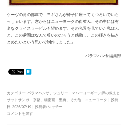
ケーヴの角の部屋で、ヨギさんが椅子に座ってくつろいでいら
っしゃいます。窓からはニューヨークの街並み、その中には有
名なクライスラービルも望めます。その光景を見ていた私はふ
と、この瞬間はなんて尊いのだろうと感動し、この輝きを描き
とめたいという思いで制作しました」
パラマハンサ編集部
カテゴリー:
パラマハンサ
、
シュリー・マハーヨーギー／師の教えと
サットサンガ
、
京都
、
細密画
、
聖典
、
その他
、
ニューヨーク
| 投稿
日:
2026/07/19
|
投稿者:
シャチー
コメントを残す