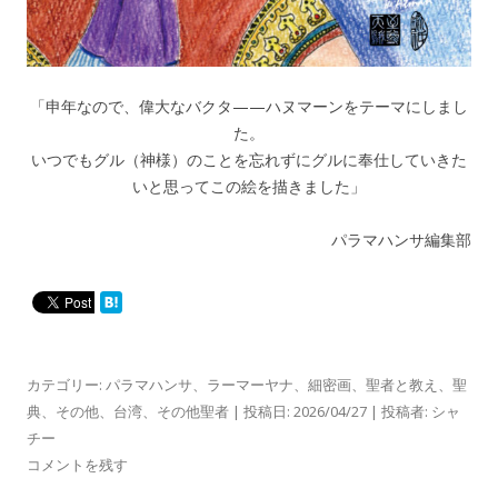
「申年なので、偉大なバクタ——ハヌマーンをテーマにしまし
た。
いつでもグル（神様）のことを忘れずにグルに奉仕していきた
いと思ってこの絵を描きました」
パラマハンサ編集部
カテゴリー:
パラマハンサ
、
ラーマーヤナ
、
細密画
、
聖者と教え
、
聖
典
、
その他
、
台湾
、
その他聖者
| 投稿日:
2026/04/27
|
投稿者:
シャ
チー
コメントを残す