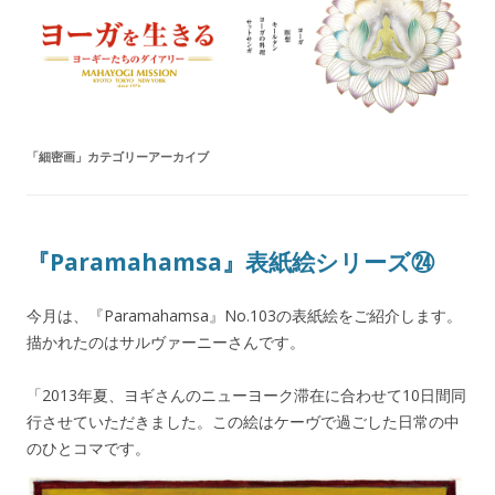
ヨーガを生きる — MAHAYOGI
ヨーギーたちのダイアリー
MISSION ブログ
「
細密画
」カテゴリーアーカイブ
『Paramahamsa』表紙絵シリーズ㉔
今月は、『Paramahamsa』No.103の表紙絵をご紹介します。
描かれたのはサルヴァーニーさんです。
「2013年夏、ヨギさんのニューヨーク滞在に合わせて10日間同
行させていただきました。この絵はケーヴで過ごした日常の中
のひとコマです。