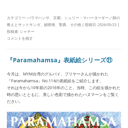
カテゴリー:
パラマハンサ
、
京都
、
シュリー・マハーヨーギー／師の
教えとサットサンガ
、
細密画
、
聖典
、
その他
| 投稿日:
2026/05/23
|
投稿者:
シャチー
コメントを残す
『Paramahamsa』表紙絵シリーズ㉑
今月は、MYM台湾のグルバイ、プリヤーさんが描かれた
『Paramahamsa』No.114の表紙絵をご紹介します。
それは今から10年前の2016年のこと。当時、この絵を描かれた
時の思いとともに、美しい色彩で描かれたハヌマーンをご覧く
ださい。