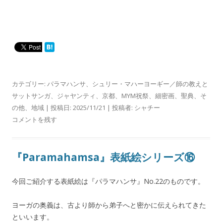
カテゴリー:
パラマハンサ
、
シュリー・マハーヨーギー／師の教えと
サットサンガ
、
ジャヤンティ
、
京都
、
MYM祝祭
、
細密画
、
聖典
、
そ
の他
、
地域
| 投稿日:
2025/11/21
|
投稿者:
シャチー
コメントを残す
『Paramahamsa』表紙絵シリーズ⑯
今回ご紹介する表紙絵は『パラマハンサ』No.22のものです。
ヨーガの奥義は、古より師から弟子へと密かに伝えられてきた
といいます。