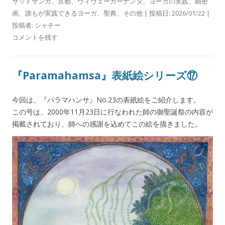
サットサンガ
、
京都
、
ヴィヴェーカーナンダ
、
ヨーガの実践
、
細密
画
、
誰もが実践できるヨーガ
、
聖典
、
その他
| 投稿日:
2026/01/22
|
投稿者:
シャチー
コメントを残す
『Paramahamsa』表紙絵シリーズ⑰
今回は、『パラマハンサ』No.23の表紙絵をご紹介します。
この号は、2000年11月23日に行なわれた師の御聖誕祭の内容が
掲載されており、師への感謝を込めてこの絵を描きました。