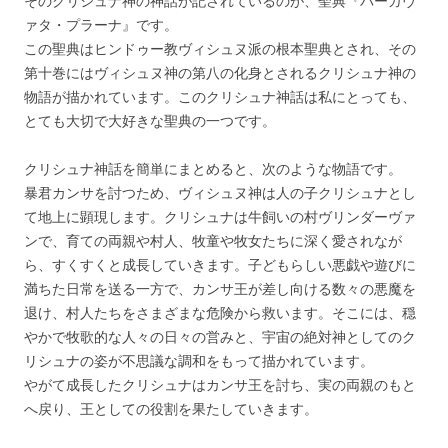
そのクリシュナ神の神話が記されているのが、聖典『バーガヴ
ァタ・プラーナ』です。
この聖典はヒンドゥー教ヴィシュヌ派の根本聖典とされ、その
第十巻にはヴィシュヌ神の第八の化身とされるクリシュナ神の
物語が描かれています。このクリシュナ神話は私にとっても、
とても大切で大好きな聖典の一つです。
クリシュナ神話を簡単にまとめると、次のような物語です。
暴君カンサを討つため、ヴィシュヌ神は人の子クリシュナとし
て地上に顕現します。クリシュナは牛飼いの村ヴリンダーヴァ
ンで、育ての両親や村人、牧童や牧女たちに深く愛されなが
ら、すくすくと成長していきます。子どもらしい悪戯や遊びに
満ちた日常を送る一方で、カンサ王が差し向ける数々の悪魔を
退け、村人たちをさまざまな危険から救います。そこには、穏
やかで牧歌的な人々の日々の営みと、宇宙の絶対神としてのク
リシュナの姿が不思議な調和をもって描かれています。
やがて成長したクリシュナはカンサ王を討ち、実の両親のもと
へ戻り、王としての役割を果たしていきます。