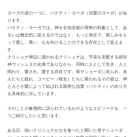
ヨーガの道の一つに、バクティ・ヨーガ（信愛のヨーガ）があ
ります。
バクティ・ヨーガでは、神を全知全能の畏怖の対象として、あ
るいは概念的に捉えるのではなく、もっと身近で、親しみをも
って愛し、慕い、心を向けることのできる存在として捉えま
す。
クリシュナ神話に描かれるクリシュナは、宇宙を支配する絶対
神ヴィシュヌの化身でありながら、同時に人として生き、人と
関わり、愛され、愛する存在です。母ヤショーダに叱られ、友
人たちと戯れ、ゴーピー（牧女）たちに慕われるその姿は、神
と人とが愛によって結ばれる親密な信愛（バクティ）の在り方
を具体的に示しています。
そのことが象徴的に語られているかのようなエピソードを、一
つご紹介したいと思います。
ある日、幼いクリシュナが土を食べたと聞いた母ヤショーダ