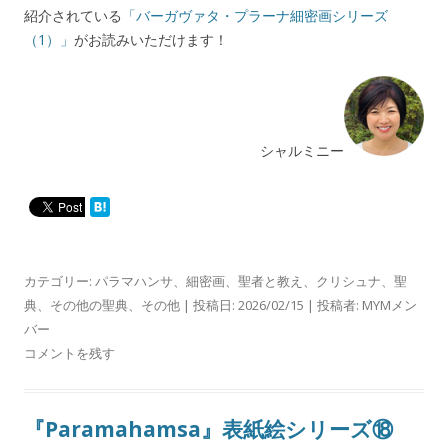
紹介されている
「バーガヴァタ・プラーナ細密画シリーズ
（1）」
がお読みいただけます！
シャルミニー
カテゴリー:
パラマハンサ
、
細密画
、
聖者と教え
、
クリシュナ
、
聖
典
、
その他の聖典
、
その他
| 投稿日:
2026/02/15
|
投稿者:
MYMメン
バー
コメントを残す
『Paramahamsa』表紙絵シリーズ⑱