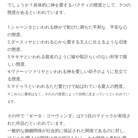
でしょうか？具体的に神を愛するバクティの態度として、5つの
態度があるといわれています。
1.シャーンタといわれる静かで歓びに満ちた平和な、平安な心
の態度。
2.ダースィヤといわれる心から愛する主人に仕えるような召使
の態度。
3.サキヤといわれる親友のように噓や取計らいのない対等で親
しい態度。
4.ヴァーッツァリヤといわれる神を愛しい幼子のように見立て
る態度。
5.マドゥラといわれるただ愛だけで結ばれている愛人の態度。
※これらに優劣はなく、その人の資質によって自然に定まっていくといわれてい
ます。
その中で『ギータ・ゴーヴィンダ』は5つ目のマドゥラが表現さ
れた作品だといわれています。
一般的な婚姻関係が社会的に保証された関係であるのに対し、
マドゥラ(愛人)の関係は何の保証もなく、ただ情熱と真剣な愛