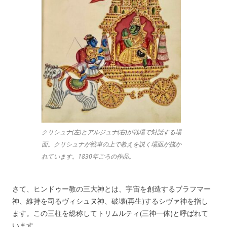
クリシュナ(左)とアルジュナ(右)が戦場で対話する場
面。クリシュナが戦車の上で教えを説く場面が描か
れています。1830年ごろの作品。
さて、ヒンドゥー教の三大神とは、宇宙を創造するブラフマー
神、維持を司るヴィシュヌ神、破壊(再生)するシヴァ神を指し
ます。この三柱を総称してトリムルティ(三神一体)と呼ばれて
います。