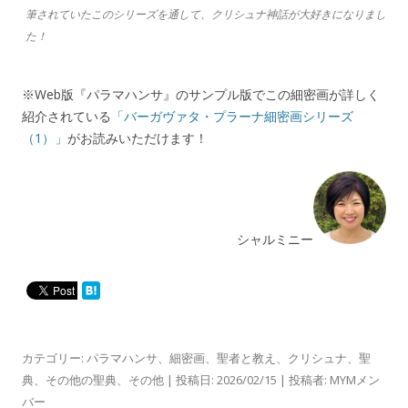
筆されていたこのシリーズを通して、クリシュナ神話が大好きになりまし
た！
※Web版『パラマハンサ』のサンプル版でこの細密画が詳しく
紹介されている
「バーガヴァタ・プラーナ細密画シリーズ
（1）」
がお読みいただけます！
シャルミニー
カテゴリー:
パラマハンサ
、
細密画
、
聖者と教え
、
クリシュナ
、
聖
典
、
その他の聖典
、
その他
| 投稿日:
2026/02/15
|
投稿者:
MYMメン
バー