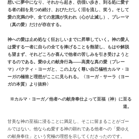
想いに夢中になり、それから起き、彷徨い歩き、到る処に愛す
る者の顔を見つめ続け、おびただしく泪を流し、笑う。そして
愛の充満の中、全ての意識が失われ（心が止滅し）、プレーマ
（真の愛）だけが存在する。
神への愛は止め処なく狂おしいまでに昇華していく。神の愛人
は愛する一者に自らの全てを捧げることを熱望し、もはや解脱
も望まず、それどころか喜んで他者の苦しみを引き受けようと
するのである。愛ゆえの献身行為――高貴な真の愛（プレー
マ）バクティ・ヨーガと、この上なく尊い自己犠牲カルマ・ヨ
ーガの極致と理想がここに見られる。〈ヨーガ・サーラ（ヨー
ガの本質）より抜粋〉
※カルマ・ヨーガ／他者への献身奉仕よって至福（神）に至る
道。
甘美な神の至福に浸ることに満足し、そこに留まることがゴー
ルではない。他ならぬ愛する神の顕れである他者への「愛ゆえ
の献身奉仕」という究極の理想を示してくださったのです。