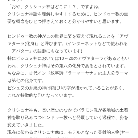
「おや、クリシュナ神はどこに！？」ですよね。
クリシュナ神話を理解しやすくするために、ヒンドゥー教の重
要な概念をひとつ押さえておくと分かりやすいと思います。
ヒンドゥー教の神がこの世界に姿を変えて現れることを「アヴ
ァターラ(化身)」と呼びます。(インターネットなどで使われる
「アバター」の語源にもなっています)
特にビシュヌ神においては10～20のアヴァターラがあるともい
われ、クリシュナ神はその第八の化身であるとされています。
ちなみに、古代インド叙事詩『ラーマーヤナ』の主人公ラーマ
は第七の化身です。
ビシュヌの系統の神は額にUの字が描かれていることが多く、
これが特徴的な印となっています。
クリシュナ神も、長い歴史のなかでバラモン教が各地域の土着
神を取り込みつつヒンドゥー教へと発展していく過程で、姿を
変えていきました。
現在に伝わるクリシュナ像は、モデルとなった英雄的人物(ヤー