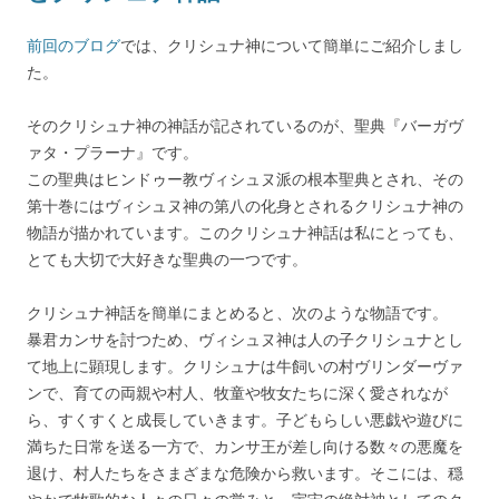
前回のブログ
では、クリシュナ神について簡単にご紹介しまし
た。
そのクリシュナ神の神話が記されているのが、聖典『バーガヴ
ァタ・プラーナ』です。
この聖典はヒンドゥー教ヴィシュヌ派の根本聖典とされ、その
第十巻にはヴィシュヌ神の第八の化身とされるクリシュナ神の
物語が描かれています。このクリシュナ神話は私にとっても、
とても大切で大好きな聖典の一つです。
クリシュナ神話を簡単にまとめると、次のような物語です。
暴君カンサを討つため、ヴィシュヌ神は人の子クリシュナとし
て地上に顕現します。クリシュナは牛飼いの村ヴリンダーヴァ
ンで、育ての両親や村人、牧童や牧女たちに深く愛されなが
ら、すくすくと成長していきます。子どもらしい悪戯や遊びに
満ちた日常を送る一方で、カンサ王が差し向ける数々の悪魔を
退け、村人たちをさまざまな危険から救います。そこには、穏