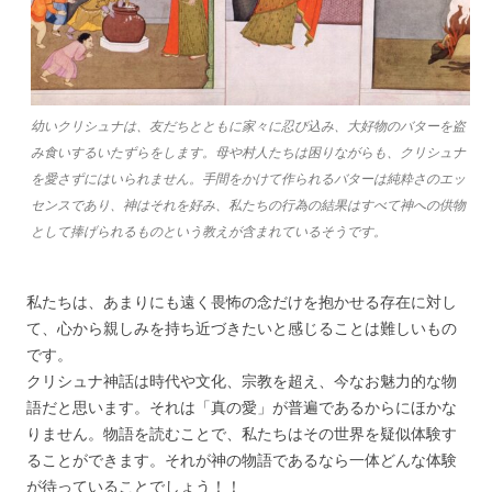
幼いクリシュナは、友だちとともに家々に忍び込み、大好物のバターを盗
み食いするいたずらをします。母や村人たちは困りながらも、クリシュナ
を愛さずにはいられません。手間をかけて作られるバターは純粋さのエッ
センスであり、神はそれを好み、私たちの行為の結果はすべて神への供物
として捧げられるものという教えが含まれているそうです。
私たちは、あまりにも遠く畏怖の念だけを抱かせる存在に対し
て、心から親しみを持ち近づきたいと感じることは難しいもの
です。
クリシュナ神話は時代や文化、宗教を超え、今なお魅力的な物
語だと思います。それは「真の愛」が普遍であるからにほかな
りません。物語を読むことで、私たちはその世界を疑似体験す
ることができます。それが神の物語であるなら一体どんな体験
が待っていることでしょう！！