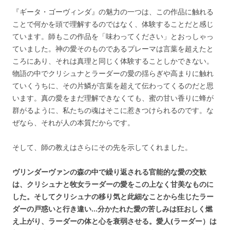
『ギータ・ゴーヴィンダ』の魅力の一つは、この作品に触れる
ことで何かを頭で理解するのではなく、体験することだと感じ
ています。師もこの作品を「味わってください」とおっしゃっ
ていました。神の愛そのものであるプレーマは言葉を超えたと
ころにあり、それは真理と同じく体験することしかできない。
物語の中でクリシュナとラーダーの愛の揺らぎや高まりに触れ
ていくうちに、その片鱗が言葉を超えて伝わってくるのだと思
います。真の愛をまだ理解できなくても、蜜の甘い香りに蜂が
群がるように、私たちの魂はそこに惹きつけられるのです。な
ぜなら、それが人の本質だからです。
そして、師の教えはさらにその先を示してくれました。
ヴリンダーヴァンの森の中で繰り返される官能的な愛の交歓
は、クリシュナと牧女ラーダーの愛をこの上なく甘美なものに
した。そしてクリシュナの移り気と此細なことから生じたラー
ダーの戸惑いと行き違い…分かたれた愛の苦しみは狂おしく燃
え上がり、ラーダーの体と心を衰弱させる。愛人(ラーダー）は