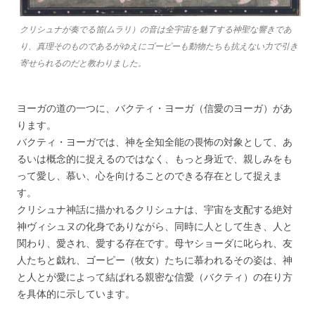
クリシュナが奏でる笛(ムラリ）の音は全宇宙を魅了する神聖な響きであ
り、真理そのものであるがゆえにゴーピーも動物たちも抗えない力で引き
寄せられるのだと教わりました。
ヨーガの道の一つに、バクティ・ヨーガ（信愛のヨーガ）があ
ります。
バクティ・ヨーガでは、神を全知全能の畏怖の対象として、あ
るいは概念的に捉えるのではなく、もっと身近で、親しみをも
って愛し、慕い、心を向けることのできる存在として捉えま
す。
クリシュナ神話に描かれるクリシュナは、宇宙を支配する絶対
神ヴィシュヌの化身でありながら、同時に人として生き、人と
関わり、愛され、愛する存在です。母ヤショーダに叱られ、友
人たちと戯れ、ゴーピー（牧女）たちに慕われるその姿は、神
と人とが愛によって結ばれる親密な信愛（バクティ）の在り方
を具体的に示しています。