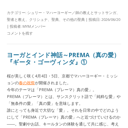
カテゴリー:
シュリー・マハーヨーギー／師の教えとサットサンガ
、
聖者と教え
、
クリシュナ
、
聖典
、
その他の聖典
| 投稿日:
2026/06/20
|
投稿者:
MYMメンバー
コメントを残す
ヨーガとインド神話～PREMA（真の愛）
『ギータ・ゴーヴィンダ』①
桜が美しく咲く4月4日・5日、京都でマハーヨーギー・ミッシ
ョンの
春の祝祭
が開催されました。
今年のテーマは「PREMA（プレーマ）真の愛」。
PREMA（プレーマ）とは、サンスクリット語で「純粋な愛」や
「無条件の愛」「真の愛」を意味します。
誰にとっても身近で大切な「愛」。それを日常の中でどのよう
にして「PREMA（プレーマ）真の愛」へと近づけていけるのか
――。聖劇やお話、キールタンの体験を通して共に感じ、考え