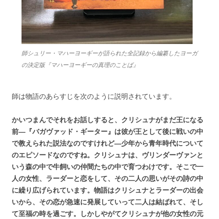
師シュリー・マハーヨーギーが語られた全記録から編纂したヨーガ
の決定版『マハーヨーギーの真理のことば』
師は物語のあらすじを次のように説明されています。
かいつまんでそれをお話しすると、クリシュナがまだ王になる
前―『バガヴァッド・ギーター』は彼が王として後に戦いの中
で教えられた説法なのですけれど―少年から青年時代について
のエピソードなのですね。クリシュナは、ヴリンダーヴァンと
いう森の中で牛飼いの仲間たちの中で育つわけです。そこで一
人の女性、ラーダーと恋をして、その二人の思いがその詩の中
に繰り広げられています。物語はクリシュナとラーダーの出会
いから、その恋が急速に発展していって二人は結ばれて、そし
て至福の時を過ごす。しかしやがてクリシュナが他の女性の元