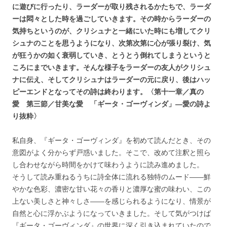
に遊びに行ったり、ラーダーが取り残されるかたちで、ラーダ
ーは悶々とした時を過ごしていきます。その時からラーダーの
気持ちというのが、クリシュナと一緒にいた時にも増してクリ
シュナのことを思うようになり、次第次第に心が張り裂け、気
が狂うかの如く衰弱していき、とうとう倒れてしまうというと
ころにまでいきます。そんな様子をラーダーの友人がクリシュ
ナに伝え、そしてクリシュナはラーダーの元に戻り、後はハッ
ピーエンドとなってその詩は終わります。〈第十一章／真の
愛 第三節／甘美な愛 「ギータ・ゴーヴィンダ」―愛の詩よ
り抜粋〉
私自身、『ギータ・ゴーヴィンダ』を初めて読んだとき、その
意図がよく分からず戸惑いました。そこで、改めて注釈と照ら
し合わせながら時間をかけて味わうように読み進めました。
そうして読み重ねるうちに詩全体に流れる独特のムード――鮮
やかな色彩、濃密な甘い花々の香りと濃厚な蜜の味わい、この
上ない美しさと神々しさ――を感じられるようになり、情景が
自然と心に浮かぶようになっていきました。そして気がつけば
『ギータ・ゴーヴィンダ』の世界に深く引き込まれていたので