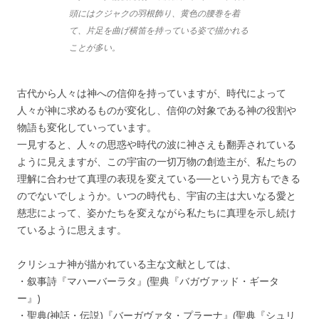
頭にはクジャクの羽根飾り、黄色の腰巻を着
て、片足を曲げ横笛を持っている姿で描かれる
ことが多い。
古代から人々は神への信仰を持っていますが、時代によって
人々が神に求めるものが変化し、信仰の対象である神の役割や
物語も変化していっています。
一見すると、人々の思惑や時代の波に神さえも翻弄されている
ように見えますが、この宇宙の一切万物の創造主が、私たちの
理解に合わせて真理の表現を変えている──という見方もできる
のでないでしょうか。いつの時代も、宇宙の主は大いなる愛と
慈悲によって、姿かたちを変えながら私たちに真理を示し続け
ているように思えます。
クリシュナ神が描かれている主な文献としては、
・叙事詩『マハーバーラタ』(聖典『バガヴァッド・ギータ
ー』)
・聖典(神話・伝説)『バーガヴァタ・プラーナ』(聖典『シュリ