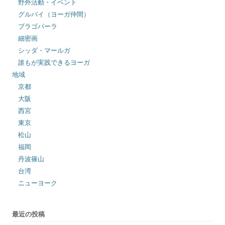
野外活動・イベント
グルバイ（ヨーガ仲間）
ブラゴパーラ
細密画
シッダ・マールガ
誰もが実践できるヨーガ
地域
京都
大阪
西宮
東京
松山
福岡
丹波篠山
台湾
ニューヨーク
最近の投稿