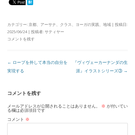
カテゴリー:
京都
、
アーサナ
、
クラス
、
ヨーガの実践
、
地域
| 投稿日:
2025/06/24
|
投稿者:
サティヤー
コメントを残す
投
←
ロープを外して本当の自分を
『ヴィヴェーカーナンダの生
稿
実現する
涯』イラストシリーズ③
→
ナ
ビ
コメントを残す
ゲ
ー
メールアドレスが公開されることはありません。
※
が付いてい
る欄は必須項目です
シ
コメント
※
ョ
ン