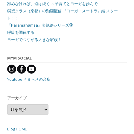
諦めなければ、道は続く ～子育てとヨーガを歩んで
瞑想クラス（京都）の動画配信 『ヨーガ・スートラ』編 スター
ト！！
『Paramahamsa』表紙絵シリーズ㉔
呼吸を調律する
ヨーガでつながる大きな家族！
MYM SOCIAL
Youtube さまらさの台所
アーカイブ
ア
ー
カ
イ
ブ
Blog HOME