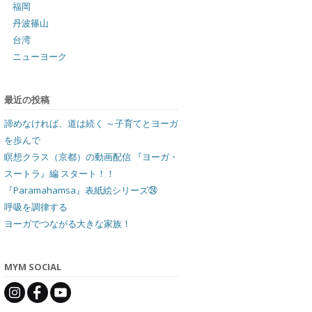
福岡
丹波篠山
台湾
ニューヨーク
最近の投稿
諦めなければ、道は続く ～子育てとヨーガ
を歩んで
瞑想クラス（京都）の動画配信 『ヨーガ・
スートラ』編 スタート！！
『Paramahamsa』表紙絵シリーズ㉔
呼吸を調律する
ヨーガでつながる大きな家族！
MYM SOCIAL