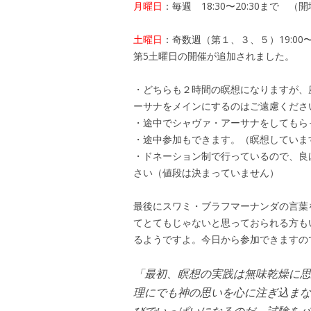
月曜日
：毎週 18:30〜20:30まで （開場
土曜日
：奇数週（第１、３、５）19:00〜2
第5土曜日の開催が追加されました。
・どちらも２時間の瞑想になりますが、
ーサナをメインにするのはご遠慮くださ
・途中でシャヴァ・アーサナをしてもら
・途中参加もできます。（瞑想していま
・ドネーション制で行っているので、良
さい（値段は決まっていません）
最後にスワミ・ブラフマーナンダの言葉
てとてもじゃないと思っておられる方も
るようですよ。今日から参加できますの
「最初、瞑想の実践は無味乾燥に思
理にでも神の思いを心に注ぎ込まな