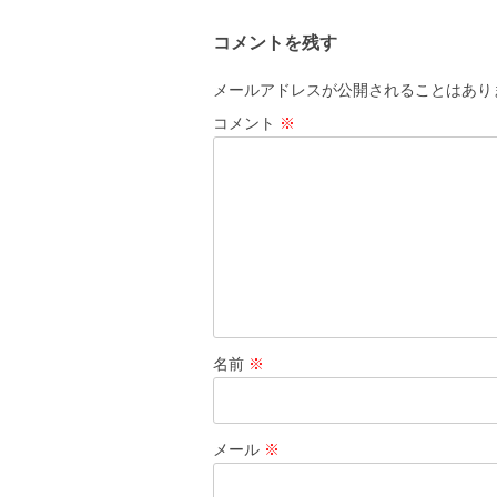
ビ
コメントを残す
ゲ
ー
メールアドレスが公開されることはあり
シ
コメント
※
ョ
ン
名前
※
メール
※