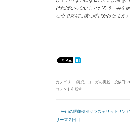
びでいっぱいになるのだ。試験をパ
ければならないことだろう。神を悟
な心で真剣に彼に呼びかけたまえ」
カテゴリー:
瞑想
、
ヨーガの実践
| 投稿日:
2
コメントを残す
投
←
松山の瞑想特別クラス＋サットサンガ
稿
リーズ２回目！
ナ