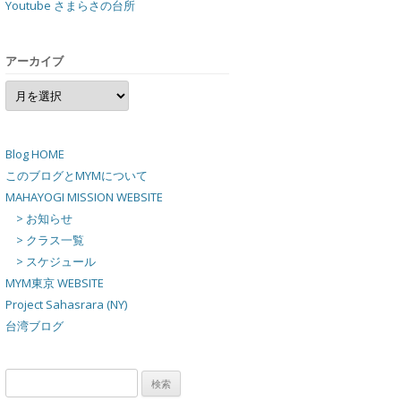
Youtube さまらさの台所
アーカイブ
ア
ー
カ
イ
ブ
Blog HOME
このブログとMYMについて
MAHAYOGI MISSION WEBSITE
> お知らせ
> クラス一覧
> スケジュール
MYM東京 WEBSITE
Project Sahasrara (NY)
台湾ブログ
検
索: