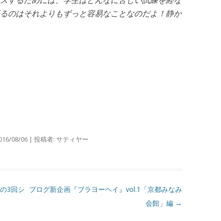
スするためには、学生はどんなに苦しい試練を経な
るのはそれよりもずっと容易なことなのだよ！静か
016/08/06
|
投稿者:
サティヤー
の3回シ
ブログ新企画『ブラヨーヘイ』vol.1「京都みなみ
会館」編
→