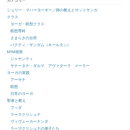
カテゴリー
シュリー・マハーヨーギー／師の教えとサットサンガ
クラス
ヨーガ・瞑想クラス
瞑想専科
さまらさの台所
バクティ・サンガム（キールタン）
MYM祝祭
ジャヤンティ
サナータナ・ダルマ アヴァターラ メーラー
ヨーガの実践
アーサナ
瞑想
日常のヨーガ
聖者と教え
ブッダ
ラーマクリシュナ
ヴィヴェーカーナンダ
ラーマクリシュナの弟子たち