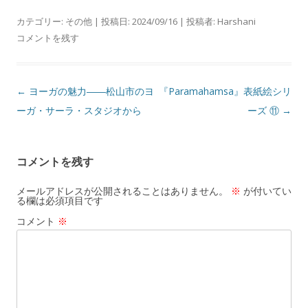
カテゴリー:
その他
| 投稿日:
2024/09/16
|
投稿者:
Harshani
コメントを残す
投
←
ヨーガの魅力――松山市のヨ
『Paramahamsa』表紙絵シリ
稿
ーガ・サーラ・スタジオから
ーズ ⑪
→
ナ
ビ
コメントを残す
ゲ
ー
メールアドレスが公開されることはありません。
※
が付いてい
る欄は必須項目です
シ
コメント
※
ョ
ン