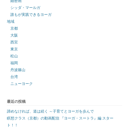
細密画
シッダ・マールガ
誰もが実践できるヨーガ
地域
京都
大阪
西宮
東京
松山
福岡
丹波篠山
台湾
ニューヨーク
最近の投稿
諦めなければ、道は続く ～子育てとヨーガを歩んで
瞑想クラス（京都）の動画配信 『ヨーガ・スートラ』編 スター
ト！！