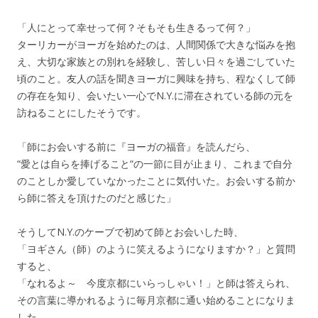
「人にとって幸せって何？そもそも生きるって何？」
ターリカーがヨーガを始めたのは、人間関係で大きな悩みを抱
え、大切な家族との別れを経験し、苦しい日々を過ごしていた
頃のこと。友人の話を聞きヨーガに興味を持ち、程なくして師
の存在を知り、会いたい一心でN.Y.に滞在されている師の元を
訪ねることにしたそうです。
「師にお会いする前に『ヨーガの福音』を読んだら、
“愛とは自らを捧げること“の一節に目が止まり、これまで自分
のことしか愛していなかったことに気付いた。お会いする前か
ら師に答えを頂けたのだと感じた」
そうしてN.Y.のケーブで初めて師とお会いした時、
「ヨギさん（師）のように笑えるようになりますか？」と質問
すると、
「なれるよ～ 今度京都にいらっしゃい！」と師は答えられ、
その言葉に導かれるように毎月京都に通い始めることになりま
した。