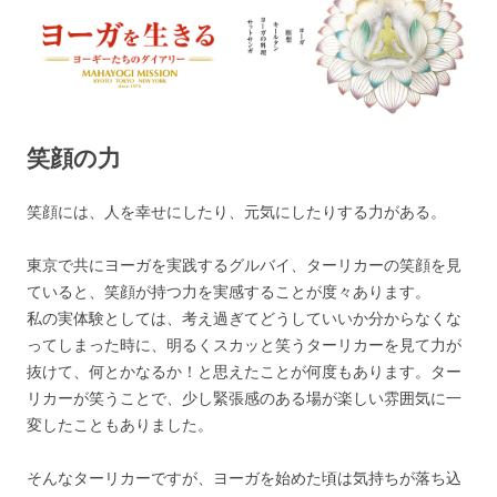
ヨーガを生きる — MAHAYOGI
ヨーギーたちのダイアリー
MISSION ブログ
笑顔の力
笑顔には、人を幸せにしたり、元気にしたりする力がある。
東京で共にヨーガを実践するグルバイ、ターリカーの笑顔を見
ていると、笑顔が持つ力を実感することが度々あります。
私の実体験としては、考え過ぎてどうしていいか分からなくな
ってしまった時に、明るくスカッと笑うターリカーを見て力が
抜けて、何とかなるか！と思えたことが何度もあります。ター
リカーが笑うことで、少し緊張感のある場が楽しい雰囲気に一
変したこともありました。
そんなターリカーですが、ヨーガを始めた頃は気持ちが落ち込