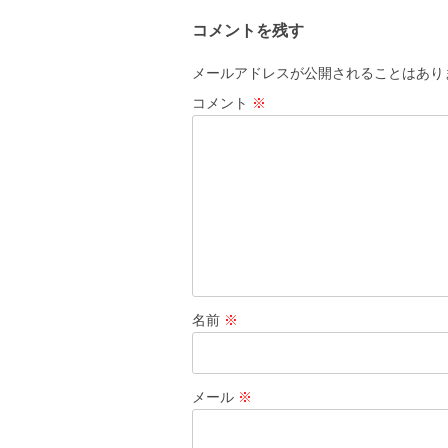
ビ
コメントを残す
ゲ
ー
メールアドレスが公開されることはあり
シ
コメント
※
ョ
ン
名前
※
メール
※