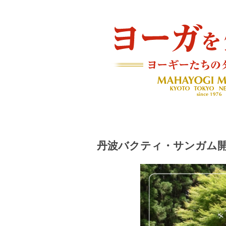
ヨーギーたちのダイアリー
ヨーガを生きる — MAH
丹波バクティ・サンガム