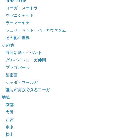
MYM刊行物
ヨーガ・スートラ
ウパニシャッド
ラーマーヤナ
シュリーマッド・バーガヴァタム
その他の聖典
その他
野外活動・イベント
グルバイ（ヨーガ仲間）
ブラゴパーラ
細密画
シッダ・マールガ
誰もが実践できるヨーガ
地域
京都
大阪
西宮
東京
松山