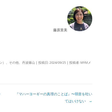
藤原里美
ン）
、
その他
、
丹波篠山
| 投稿日:
2024/09/25
|
投稿者:
MYMメ
⑪
『マハーヨーギーの真理のことば』〜弱音を吐い
てはいけない
→