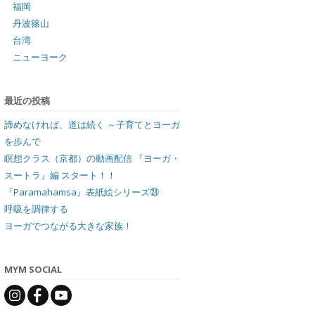
福岡
丹波篠山
台湾
ニューヨーク
最近の投稿
諦めなければ、道は続く ～子育てとヨーガ
を歩んで
瞑想クラス（京都）の動画配信 『ヨーガ・
スートラ』編 スタート！！
『Paramahamsa』表紙絵シリーズ㉔
呼吸を調律する
ヨーガでつながる大きな家族！
MYM SOCIAL