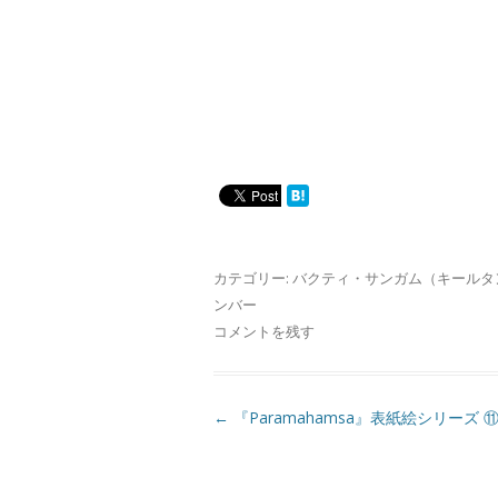
カテゴリー:
バクティ・サンガム（キールタ
ンバー
コメントを残す
投
←
『Paramahamsa』表紙絵シリーズ 
稿
ナ