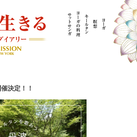
AYOGI MISSION ブログ
開催決定！！