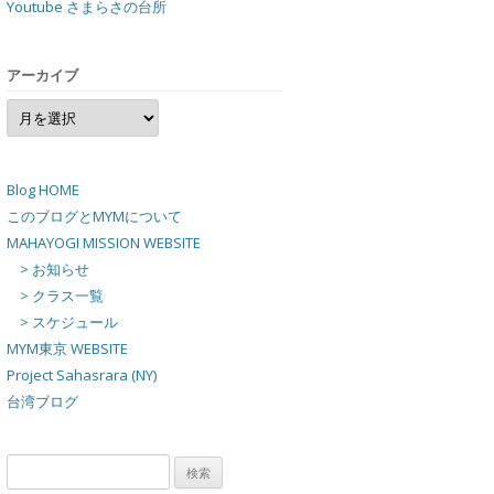
Youtube さまらさの台所
アーカイブ
ア
ー
カ
イ
ブ
Blog HOME
このブログとMYMについて
MAHAYOGI MISSION WEBSITE
> お知らせ
> クラス一覧
> スケジュール
MYM東京 WEBSITE
Project Sahasrara (NY)
台湾ブログ
検
索: