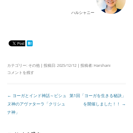
ハルシャニー
カテゴリー:
その他
| 投稿日:
2025/12/12
|
投稿者:
Harshani
コメントを残す
投
←
ヨーガとインド神話～ビシュ
第1回「ヨーガを生きる秘訣」
稿
ヌ神のアヴァターラ「クリシュ
を開催しました！！
→
ナ
ナ神」
ビ
ゲ