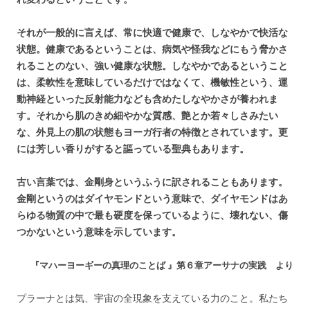
それが一般的に言えば、常に快適で健康で、しなやかで快活な
状態。健康であるということは、病気や怪我などにもう脅かさ
れることのない、強い健康な状態。しなやかであるということ
は、柔軟性を意味しているだけではなくて、機敏性という、運
動神経といった反射能力なども含めたしなやかさが養われま
す。それから肌のきめ細やかな質感、艶とか若々しさみたい
な、外見上の肌の状態もヨーガ行者の特徴とされています。更
には芳しい香りがすると謳っている聖典もあります。
古い言葉では、金剛身というふうに訳されることもあります。
金剛というのはダイヤモンドという意味で、ダイヤモンドはあ
らゆる物質の中で最も硬度を保っているように、壊れない、傷
つかないという意味を示しています。
『マハーヨーギーの真理のことば 』第６章アーサナの実践 より
プラーナとは気、宇宙の全現象を支えている力のこと。私たち