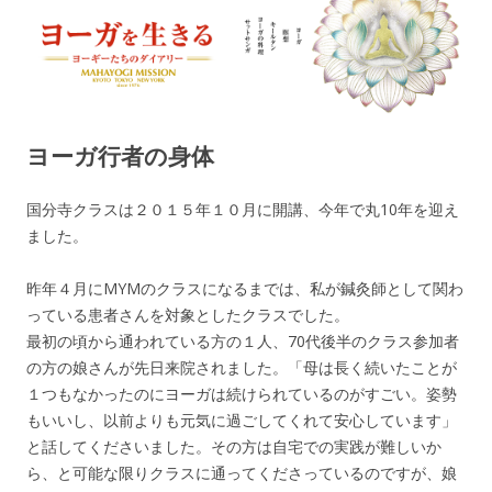
ヨーガを生きる — MAHAYOGI
ヨーギーたちのダイアリー
MISSION ブログ
ヨーガ行者の身体
国分寺クラスは２０１５年１０月に開講、今年で丸10年を迎え
ました。
昨年４月にMYMのクラスになるまでは、私が鍼灸師として関わ
っている患者さんを対象としたクラスでした。
最初の頃から通われている方の１人、
70代後半の
クラス参加者
の方の娘さんが先日来院されました。「母は長く続いたことが
１つもなかったのにヨーガは続けられているのがすごい。姿勢
もいいし、以前よりも元気に過ごしてくれて安心しています」
と話してくださいました。その方は自宅での実践が難しいか
ら、と可能な限りクラスに通ってくださっているのですが、娘