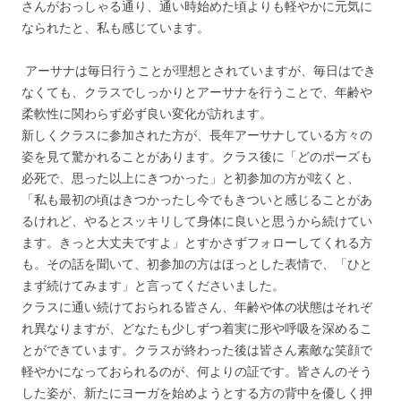
さんがおっしゃる通り、通い時始めた頃よりも軽やかに元気に
なられたと、私も感じています。
アーサナは毎日行うことが理想とされていますが、毎日はでき
なくても、クラスでしっかりとアーサナを行うことで、年齢や
柔軟性に関わらず必ず良い変化が訪れます。
新しくクラスに参加された方が、長年アーサナしている方々の
姿を見て驚かれることがあります。クラス後に「どのポーズも
必死で、思った以上にきつかった」と初参加の方が呟くと、
「私も最初の頃はきつかったし今でもきついと感じることがあ
るけれど、やるとスッキリして身体に良いと思うから続けてい
ます。きっと大丈夫ですよ」とすかさずフォローしてくれる方
も。その話を聞いて、初参加の方はほっとした表情で、「ひと
まず続けてみます」と言ってくださいました。
クラスに通い続けておられる皆さん、年齢や体の状態はそれぞ
れ異なりますが、どなたも少しずつ着実に形や呼吸を深めるこ
とができています。クラスが終わった後は皆さん素敵な笑顔で
軽やかになっておられるのが、何よりの証です。皆さんのそう
した姿が、新たにヨーガを始めようとする方の背中を優しく押