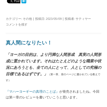
カテゴリー:
その他
| 投稿日:
2023/05/09
|
投稿者:
サティヤー
コメントを残す
真人間になりたい！
「ヨーガの目的は、より円満な人間形成 真実の人間形
成に置かれています。それはたとえどのような職業や状
況にあろうとも、全ての人にとって、人としての究極の
目標であるはずです。」
（第一章、扉のページに書かれている教えで
す）
『マハーヨーギーの真理のことば』
が発売されましたね。今回
は第一章のレビューを書いていこうと思います。