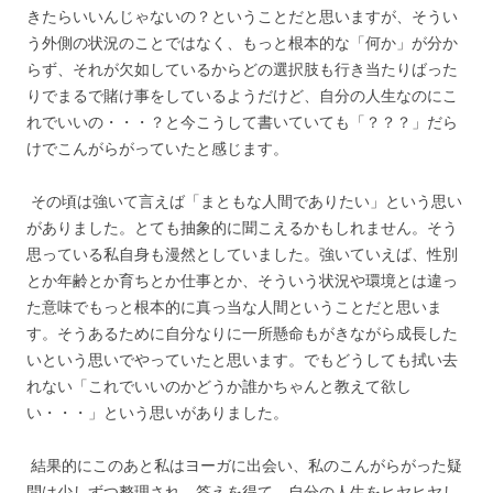
きたらいいんじゃないの？ということだと思いますが、そうい
う外側の状況のことではなく、もっと根本的な「何か」が分か
らず、それが欠如しているからどの選択肢も行き当たりばった
りでまるで賭け事をしているようだけど、自分の人生なのにこ
れでいいの・・・？と今こうして書いていても「？？？」だら
けでこんがらがっていたと感じます。
その頃は強いて言えば「まともな人間でありたい」という思い
がありました。とても抽象的に聞こえるかもしれません。そう
思っている私自身も漫然としていました。強いていえば、性別
とか年齢とか育ちとか仕事とか、そういう状況や環境とは違っ
た意味でもっと根本的に真っ当な人間ということだと思いま
す。そうあるために自分なりに一所懸命もがきながら成長した
いという思いでやっていたと思います。でもどうしても拭い去
れない「これでいいのかどうか誰かちゃんと教えて欲し
い・・・」という思いがありました。
結果的にこのあと私はヨーガに出会い、私のこんがらがった疑
問は少しずつ整理され、答えを得て、自分の人生をヒヤヒヤし