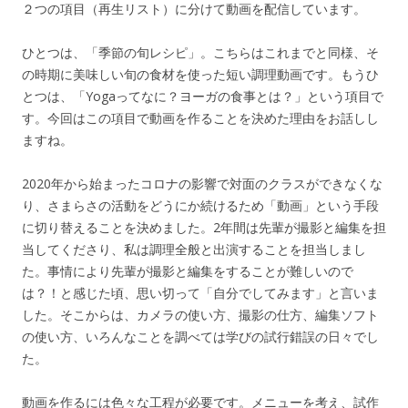
２つの項目（再生リスト）に分けて動画を配信しています。
ひとつは、「季節の旬レシピ」。こちらはこれまでと同様、そ
の時期に美味しい旬の食材を使った短い調理動画です。もうひ
とつは、「Yogaってなに？ヨーガの食事とは？」という項目で
す。今回はこの項目で動画を作ることを決めた理由をお話しし
ますね。
2020年から始まったコロナの影響で対面のクラスができなくな
り、さまらさの活動をどうにか続けるため「動画」という手段
に切り替えることを決めました。2年間は先輩が撮影と編集を担
当してくださり、私は調理全般と出演することを担当しまし
た。事情により先輩が撮影と編集をすることが難しいので
は？！と感じた頃、思い切って「自分でしてみます」と言いま
した。そこからは、カメラの使い方、撮影の仕方、編集ソフト
の使い方、いろんなことを調べては学びの試行錯誤の日々でし
た。
動画を作るには色々な工程が必要です。メニューを考え、試作