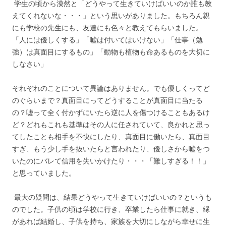
学生の頃から漠然と「どうやって生きていけばいいのか誰も教
えてくれないな・・・」という思いがありました。もちろん親
にも学校の先生にも、友達にも色々と教えてもらいました。
「人には優しくする」「嘘は付いてはいけない」「仕事（勉
強）は真面目にするもの」「動物も植物も命あるものを大切に
しなさい」
それぞれのことについて異論はありません。でも優しくってど
のぐらいまで？真面目にってどうすることが真面目に当たる
の？嘘って全く付かずにいたら逆に人を傷つけることもあるけ
ど？どれもこれも基準はその人に任されていて、良かれと思っ
てしたことも相手を不快にしたり、真面目に働いたら、真面目
すぎ、もう少し手を抜いたらと言われたり、優しさから嘘をつ
いたのにバレて信用を失いかけたり・・・「難しすぎる！！」
と思っていました。
最大の疑問は、結果どうやって生きていけばいいの？というも
のでした。子供の頃は学校に行き、卒業したら仕事に就き、縁
があれば結婚し、子供を持ち、家族を大切にしながら幸せに生