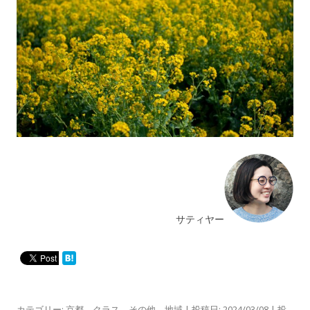
サティヤー
カテゴリー:
京都
、
クラス
、
その他
、
地域
| 投稿日:
2024/03/08
|
投