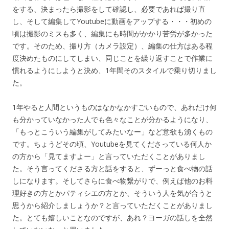
をする、決まったら撮影をして確認し、必要であれば撮り直
し、そして編集してYoutubeに動画をアップする・・・初めの
頃は撮影のミスも多く、編集にも時間がかかり苦労が多かった
です。そのため、撮り方（カメラ設定）、編集の仕方はある程
度決めたものにしてしまい、同じことを繰り返すことで作業に
慣れるようにしようと決め、1年間そのスタイルで乗り切りまし
た。
1年やると人間というものはなかなかすごいもので、あれだけ何
も分かっていなかった人でも色々なことが分かるようになり、
「もっとこういう編集がしてみたいなー」など意欲も湧くもの
です。ちょうどその頃、Youtubeを見てくださっている何人か
の方から「見てますよー」と言っていただくことがありまし
た。そう言ってくださる方と話をすると、ずーっと食べ物の話
しになります。そしてさらに食べ物繋がりで、例えば他のお料
理好きの方とかパティシエの方とか、そういう人を気が合うと
思うから紹介しましょうか？と言っていただくことがありまし
た。とても嬉しいことなのですが、あれ？ヨーガの話しを全然