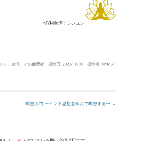
MYM台湾：シンユン
ン）
、
台湾
、
その他聖者
| 投稿日:
2023/10/09
|
投稿者:
MYMメ
瞑想入門 〜インド思想を学んで瞑想する〜
→
ません。
※
が付いている欄は必須項目です