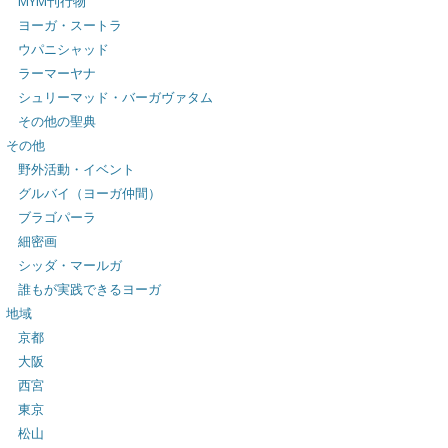
MYM刊行物
ヨーガ・スートラ
ウパニシャッド
ラーマーヤナ
シュリーマッド・バーガヴァタム
その他の聖典
その他
野外活動・イベント
グルバイ（ヨーガ仲間）
ブラゴパーラ
細密画
シッダ・マールガ
誰もが実践できるヨーガ
地域
京都
大阪
西宮
東京
松山