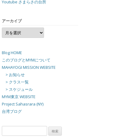
Youtube さまらさの台所
アーカイブ
ア
ー
カ
イ
ブ
Blog HOME
このブログとMYMについて
MAHAYOGI MISSION WEBSITE
> お知らせ
> クラス一覧
> スケジュール
MYM東京 WEBSITE
Project Sahasrara (NY)
台湾ブログ
検
索: