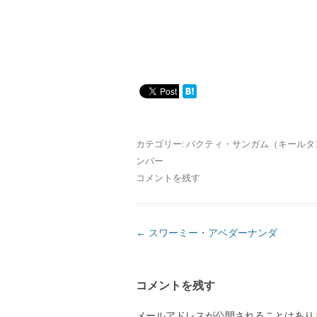
カテゴリー:
バクティ・サンガム（キールタ
ンバー
コメントを残す
投
←
スワーミー・アベダーナンダ
稿
ナ
コメントを残す
ビ
ゲ
メールアドレスが公開されることはあり