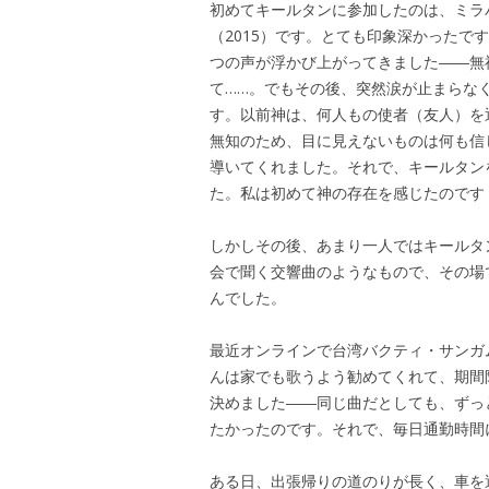
初めてキールタンに参加したのは、ミラ
（2015）です。とても印象深かった
つの声が浮かび上がってきました――無
て……。でもその後、突然涙が止まらな
す。以前神は、何人もの使者（友人）を
無知のため、目に見えないものは何も信
導いてくれました。それで、キールタン
た。私は初めて神の存在を感じたのです
しかしその後、あまり一人ではキールタ
会で聞く交響曲のようなもので、その場
んでした。
最近オンラインで台湾バクティ・サンガ
んは家でも歌うよう勧めてくれて、期間
決めました――同じ曲だとしても、ずっ
たかったのです。それで、毎日通勤時間
ある日、出張帰りの道のりが長く、車を