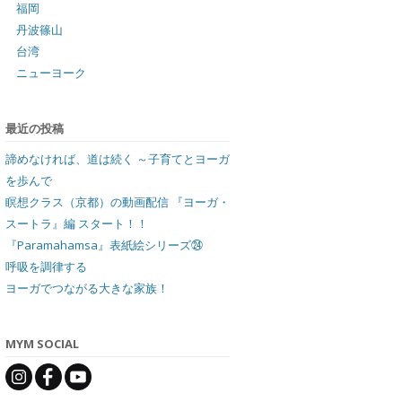
福岡
丹波篠山
台湾
ニューヨーク
最近の投稿
諦めなければ、道は続く ～子育てとヨーガ
を歩んで
瞑想クラス（京都）の動画配信 『ヨーガ・
スートラ』編 スタート！！
『Paramahamsa』表紙絵シリーズ㉔
呼吸を調律する
ヨーガでつながる大きな家族！
MYM SOCIAL