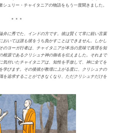
者シュリー・チャイタニアの物語をもう一度聞きました。
＊＊＊
論弁に秀でた、インドの方です。彼は賢くて常に鋭い言葉
においては誰も彼をうち負かすことはできません。しかし
そのヨーガ行者は、チャイタニアが本当の意味で真理を知
の根源であるクリシュナ神の御名を伝えました。それまで
に気付いたチャイタニアは、知性を手放して、神に全てを
を学びます。その後彼が教壇に上がる度に、クリシュナの
識を追求することができなくなり、ただクリシュナだけを