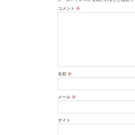
ー
コメント
※
シ
ョ
ン
名前
※
メール
※
サイト