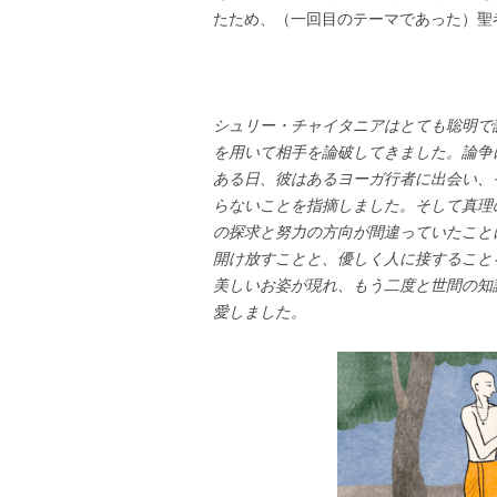
たため、（一回目のテーマであった）聖
シュリー・チャイタニアはとても聡明で
を用いて相手を論破してきました。論争
ある日、彼はあるヨーガ行者に出会い、
らないことを指摘しました。そして真理
の探求と努力の方向が間違っていたこと
開け放すことと、優しく人に接すること
美しいお姿が現れ、もう二度と世間の知
愛しました。