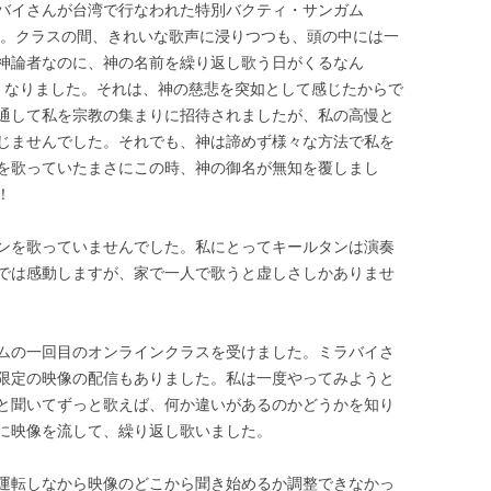
バイさんが台湾で行なわれた特別バクティ・サンガム
です。クラスの間、きれいな歌声に浸りつつも、頭の中には一
神論者なのに、神の名前を繰り返し歌う日がくるなん
くなりました。それは、神の慈悲を突如として感じたからで
通して私を宗教の集まりに招待されましたが、私の高慢と
じませんでした。それでも、神は諦めず様々な方法で私を
を歌っていたまさにこの時、神の御名が無知を覆しまし
！
ンを歌っていませんでした。私にとってキールタンは演奏
では感動しますが、家で一人で歌うと虚しさしかありませ
ムの一回目のオンラインクラスを受けました。ミラバイさ
限定の映像の配信もありました。私は一度やってみようと
と聞いてずっと歌えば、何か違いがあるのかどうかを知り
に映像を流して、繰り返し歌いました。
運転しなから映像のどこから聞き始めるか調整できなかっ