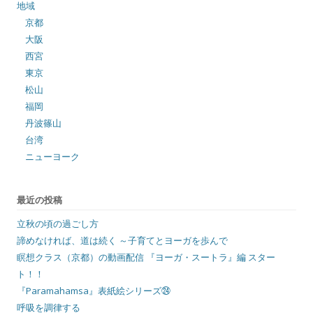
地域
京都
大阪
西宮
東京
松山
福岡
丹波篠山
台湾
ニューヨーク
最近の投稿
立秋の頃の過ごし方
諦めなければ、道は続く ～子育てとヨーガを歩んで
瞑想クラス（京都）の動画配信 『ヨーガ・スートラ』編 スター
ト！！
『Paramahamsa』表紙絵シリーズ㉔
呼吸を調律する