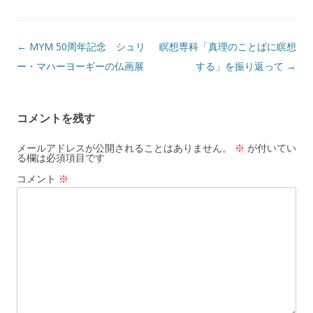
投
←
MYM 50周年記念 シュリ
瞑想専科「真理のことばに瞑想
稿
ー・マハーヨーギーの仏画展
する」を振り返って
→
ナ
ビ
コメントを残す
ゲ
ー
メールアドレスが公開されることはありません。
※
が付いてい
る欄は必須項目です
シ
コメント
※
ョ
ン