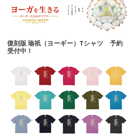
ヨーガを生きる — MAHAYOGI
ヨーギーたちのダイアリー
MISSION ブログ
復刻版 瑜祇（ヨーギー）Tシャツ 予約
受付中！