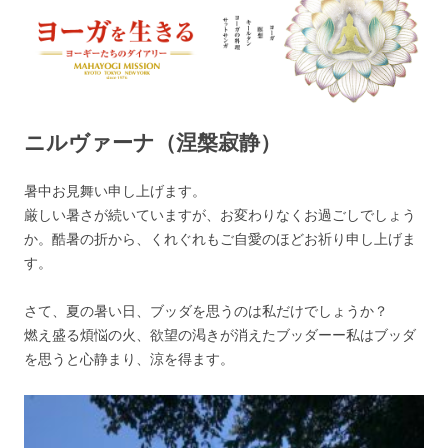
ヨーガを生きる — MAHAYOGI
ヨーギーたちのダイアリー
MISSION ブログ
ニルヴァーナ（涅槃寂静）
暑中お見舞い申し上げます。
厳しい暑さが続いていますが、お変わりなくお過ごしでしょう
か。酷暑の折から、くれぐれもご自愛のほどお祈り申し上げま
す。
さて、夏の暑い日、ブッダを思うのは私だけでしょうか？
燃え盛る煩悩の火、欲望の渇きが消えたブッダーー私はブッダ
を思うと心静まり、涼を得ます。