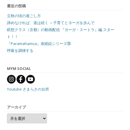
最近の投稿
立秋の頃の過ごし方
諦めなければ、道は続く ～子育てとヨーガを歩んで
瞑想クラス（京都）の動画配信 『ヨーガ・スートラ』編 スター
ト！！
『Paramahamsa』表紙絵シリーズ㉔
呼吸を調律する
MYM SOCIAL
Youtube さまらさの台所
アーカイブ
ア
ー
カ
イ