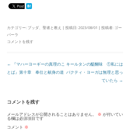
カテゴリー:
ブッダ
、
聖者と教え
| 投稿日:
2023/08/01
|
投稿者:
ゴー
パーラ
コメントを残す
投
←
『マハーヨーギーの真理のこ
キールタンの醍醐味 ①私には
稿
とば』第十章 奉仕と献身の道
バクティ・ヨーガは無理と思っ
ナ
ていたら
→
ビ
ゲ
コメントを残す
ー
シ
メールアドレスが公開されることはありません。
※
が付いてい
る欄は必須項目です
ョ
コメント
※
ン