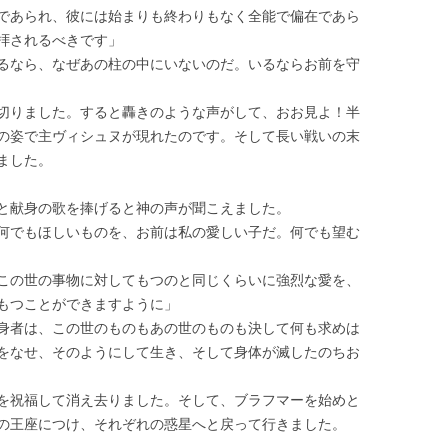
であられ、彼には始まりも終わりもなく全能で偏在であら
拝されるべきです」
るなら、なぜあの柱の中にいないのだ。いるならお前を守
切りました。すると轟きのような声がして、おお見よ！半
の姿で主ヴィシュヌが現れたのです。そして長い戦いの末
ました。
と献身の歌を捧げると神の声が聞こえました。
何でもほしいものを、お前は私の愛しい子だ。何でも望む
この世の事物に対してもつのと同じくらいに強烈な愛を、
もつことができますように」
身者は、この世のものもあの世のものも決して何も求めは
をなせ、そのようにして生き、そして身体が滅したのちお
を祝福して消え去りました。そして、ブラフマーを始めと
の王座につけ、それぞれの惑星へと戻って行きました。