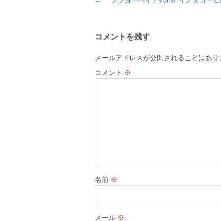
稿
ナ
コメントを残す
ビ
ゲ
メールアドレスが公開されることはあり
ー
コメント
※
シ
ョ
ン
名前
※
メール
※