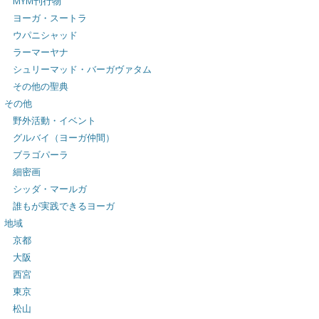
MYM刊行物
ヨーガ・スートラ
ウパニシャッド
ラーマーヤナ
シュリーマッド・バーガヴァタム
その他の聖典
その他
野外活動・イベント
グルバイ（ヨーガ仲間）
ブラゴパーラ
細密画
シッダ・マールガ
誰もが実践できるヨーガ
地域
京都
大阪
西宮
東京
松山