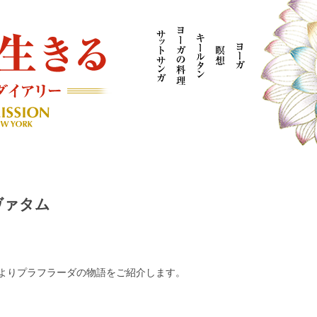
AYOGI MISSION ブログ
ヴァタム
よりプラフラーダの物語をご紹介します。