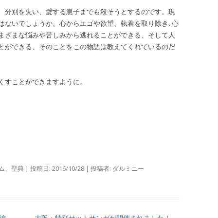
、分別を失い、愛する息子までも殺そうとするのです。現
はないでしょうか。心からエゴや欲望、執着を取り除き､心
まざまな悩みや苦しみから逃れることができる、そして人
とができる、そのことをこの物語は教えてくれているのだ
くすことができますように。
ム
、
聖典
| 投稿日:
2016/10/28
|
投稿者:
ダルミニー
編
大阪・特別サットサンガが開催されました！
→