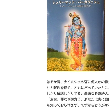
はるか昔
、
ナイミシャの森に何人かの偉
りと瞑想を終え
、とも
に座っていたとこ
したり解説したりする
、
高徳な吟遊詩人
「
おお
、
罪なき御方よ
。
あなたは実に自
を知っておられます
。
ですからど
う
かす