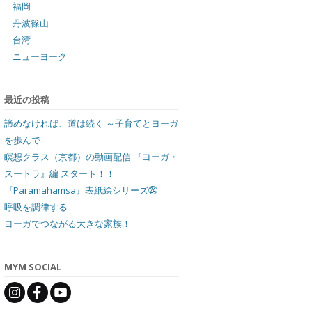
福岡
丹波篠山
台湾
ニューヨーク
最近の投稿
諦めなければ、道は続く ～子育てとヨーガ
を歩んで
瞑想クラス（京都）の動画配信 『ヨーガ・
スートラ』編 スタート！！
『Paramahamsa』表紙絵シリーズ㉔
呼吸を調律する
ヨーガでつながる大きな家族！
MYM SOCIAL