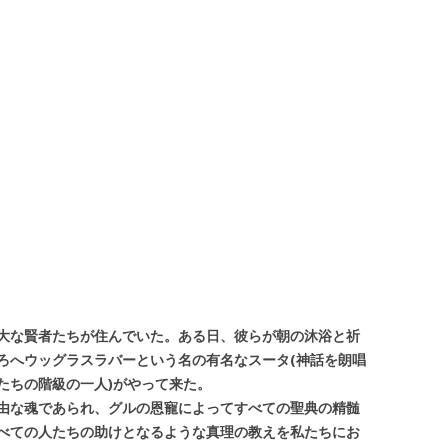
大な賢者たちが住んでいた
。
ある日
、
彼らが朝の沐浴と祈
ろへ
ウ
ッグラスラバーとい
う
名の有名なスータ
(
神話を朗唱
たちの階級の一人
)
がやって来た
。
由な魂であられ
、
グルの恩寵によってすべての聖典の精髄
べての人たちの助けとなるよ
う
な真理の教えを私たちにお