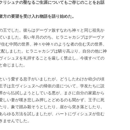
クリシュナの聖なるご生涯についても
ご存じのことをお話
者方の要望を受け入れ物語を語り始めた
。
の王でした。彼らはデーヴァ族すなわち神々と同じ祖先か
ていました。長い年月ののち、ヒラニャカシブはデーヴァ
が住む中間の世界、神々や神々のような者の住む天の世界、
支配しました。ヒラニャカシブは驕り高ぶり、自分の他に神
ヴィシュヌを礼拝することを厳しく禁止し、今後すべての
と命じました。
という愛する息子がいましたが、どうしたわけか幼少の頃
王子は主ヴィシュヌへの帰依の道について、学友たちに説
界から払拭しようとしている悪が、まさに自分の家庭から
愛しい妻が嘆き悲しみ押しとどめるのも聞かず、王子に死
たり、象で踏み殺そうとしたり、崖から突き落としたり、
あらゆる方法を試しましたが、ハートにヴィシュヌが住む
きませんでした。