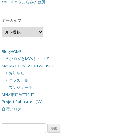
Youtube さまらさの台所
アーカイブ
ア
ー
カ
イ
ブ
Blog HOME
このブログとMYMについて
MAHAYOGI MISSION WEBSITE
> お知らせ
> クラス一覧
> スケジュール
MYM東京 WEBSITE
Project Sahasrara (NY)
台湾ブログ
検
索: