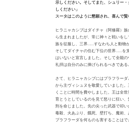
示しください
。
そしてまた
、シュリー・
しください」
スータはこのように懇願され、喜んで賢
ヒラニャカシブはダイチャ（阿修羅）族
ら生まれましたが、常に神々と戦いをし
族を征服し、三界……すなわち人と動物
そしてダイチャの住む下位の世界……を
はいないと宣言しました。そして全能の
礼拝は自分のみに捧げられるべきである
さて、ヒラニャカシブにはプラフラーダ
から主ヴィシュヌを敬愛していました。
くことに時間を費やしました。王は全世
育とうとしているのを見て怒りに狂い、
刑を命じました。先の尖った武器で叩い
毒殺、火あぶり、餓死、壁打ち、魔術、
プラフラーダを何ものも害することはで