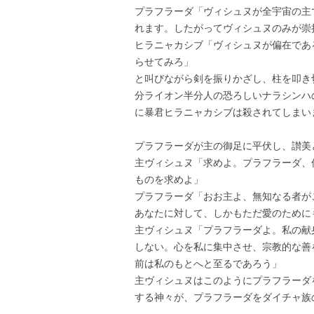
プラフラーダ「ヴィシュヌが全宇宙の主
れます。したがってヴィシュヌのみが崇
ヒラニャカシブ「ヴィシュヌが偏在であ
らせてみろ」
と叫びながら剣を振りかざし、柱を叩き
分ライオン半分人の恐ろしいナラシンハ
に暴君ヒラニャカシブは殺されてしまい
プラフラーダが主の御足に平伏し、讃美
主ヴィシュヌ「求めよ。プラフラーダ、
ものを求めよ」
プラフラーダ「おお主よ、無知なる者が
あなたに対して、しかもただ愛のために
主ヴィシュヌ「プラフラーダよ。私の献
しない。心を私に集中させ、宗教的な善
前は私のもとへと至るであろう」
主ヴィシュヌはこのようにプラフラーダ
する神々が、プラフラーダをダイチャ族