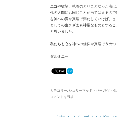
エゴや欲望、執着のとりことなった者は
代の人間にも同じことが当てはまるので
を神への愛や真理で満たしていけば、さ
としての生きざまも神聖なものとするこ
と思いました。
私たちも心を神への信仰や真理でうめつ
ダルミニー
カテゴリー:
シュリーマッド・バーガヴァタ
コメントを残す
投
←
「ブラヨーヘイ」vol.８ イノダコーヒ