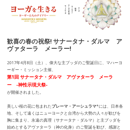
ヨーガを生きる — MAHAYOGI
ヨーギーたちのダイアリー
MISSION ブログ
歓喜の春の祝祭! サナータナ・ダルマ ア
ヴァターラ メーラー!
2017年4月8日（土）、偉大な主ブッダのご聖誕日に、マハーヨ
ーギー・ミッション主催、
第1回 サナータナ・ダルマ アヴァターラ メーラ
ー -神性示現大祭-
が開催されました。
美しい桜の花に包まれた
プレーマ・アーシュラマ
*には、日本各
地、そして遠くはニューヨークと台湾から大勢の人々が歓びを
胸に集まり、永遠の真理（サナータナ・ダルマ）と主ブッダを
始めとするアヴァターラ（神の化身）のご聖誕を歓び、感謝と