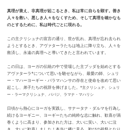
真理が衰え、非真理が起こるとき、私は常に自らを顕す。善き
人々を救い、悪しき人々をなくすため、そして真理を確かなも
のとするために、私は時代ごとに現れる。
この主クリシュナの宣言の通り、世が乱れ、真理が忘れ去られ
ようとするとき、アヴァターラたちは地上に降り立ち、人々を
救済し、永遠の真理へと導いてきたと言われています。
この日は、ヨーガの伝統の中で登場した主ブッダを始めとする
アヴァターラ*について思いを馳せながら、最愛の師、シュリ
ー・マハーヨーギー・パラマハンサの存在と使命を改めて思い
起こし、弟子たちの祝辞を捧げました。
*主クリシュナ、シュリ
ー・ラーマクリシュナ、ババジ、ラマナ・マハリシ
日頃から熱心にヨーガを実践し、サナータナ・ダルマを行為し
続けるヨーギニー、ヨーギーたちの純粋な志に触れ、歓喜が渦
巻くように高まり、参加された方は、大いに笑い、大いに泣
き、大いに歓喜しました！本当に稀に見る、歓びの祝祭となり