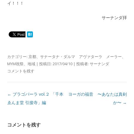
イ！！！
サーナンダ拝
カテゴリー:
京都
、
サナータナ・ダルマ アヴァターラ メーラー
、
MYM祝祭
、
地域
| 投稿日:
2017/04/10
|
投稿者:
サーナンダ
コメントを残す
投
←
ブラゴパーラ vol.２ 「千本
ヨーガの福音 〜あなたは真剣
稿
ゑんま堂 引接寺」編
か〜
→
ナ
ビ
コメントを残す
ゲ