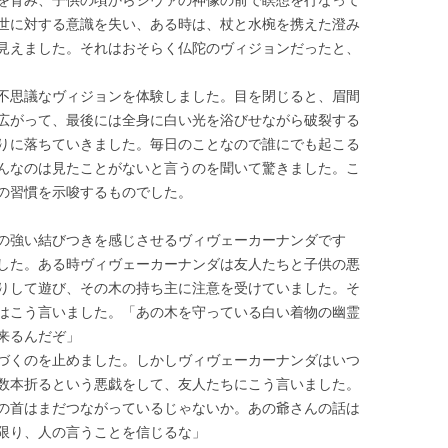
世に対する意識を失い、ある時は、杖と水椀を携えた澄み
見えました。それはおそらく仏陀のヴィジョンだったと、
不思議なヴィジョンを体験しました。目を閉じると、眉間
広がって、最後には全身に白い光を浴びせながら破裂する
りに落ちていきました。毎日のことなので誰にでも起こる
んなのは見たことがないと言うのを聞いて驚きました。こ
の習慣を示唆するものでした。
の強い結びつきを感じさせるヴィヴェーカーナンダです
した。ある時ヴィヴェーカーナンダは友人たちと子供の悪
りして遊び、その木の持ち主に注意を受けていました。そ
はこう言いました。「あの木を守っている白い着物の幽霊
来るんだぞ」
づくのを止めました。しかしヴィヴェーカーナンダはいつ
数本折るという悪戯をして、友人たちにこう言いました。
の首はまだつながっているじゃないか。あの爺さんの話は
限り、人の言うことを信じるな」