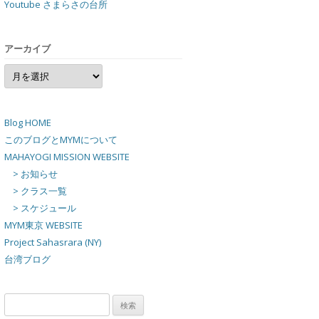
Youtube さまらさの台所
アーカイブ
ア
ー
カ
イ
ブ
Blog HOME
このブログとMYMについて
MAHAYOGI MISSION WEBSITE
> お知らせ
> クラス一覧
> スケジュール
MYM東京 WEBSITE
Project Sahasrara (NY)
台湾ブログ
検
索: