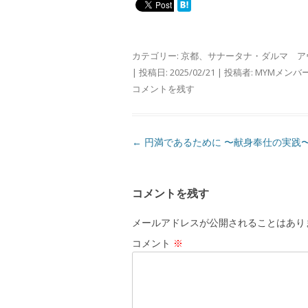
カテゴリー:
京都
、
サナータナ・ダルマ ア
| 投稿日:
2025/02/21
|
投稿者:
MYMメンバ
コメントを残す
投
←
円満であるために 〜献身奉仕の実践
稿
ナ
コメントを残す
ビ
ゲ
メールアドレスが公開されることはあり
ー
コメント
※
シ
ョ
ン