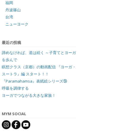
福岡
丹波篠山
台湾
ニューヨーク
最近の投稿
諦めなければ、道は続く ～子育てとヨーガ
を歩んで
瞑想クラス（京都）の動画配信 『ヨーガ・
スートラ』編 スタート！！
『Paramahamsa』表紙絵シリーズ㉔
呼吸を調律する
ヨーガでつながる大きな家族！
MYM SOCIAL