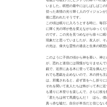
いました。瞑想の最中にはしばしばこの
切った表情の光り輝く人のヴィジョンが
後に思われたそうです。
この頃は眠りに入ろうとする時に、毎日
に輝く光の球が色を変えながらゆっくり
のです。この光を見つめながら徐々に眠
現象だと思っていましたが、友人が、そ
の光は、偉大な霊性の過去と生来の瞑想
このように子供の頃から神を慕い、神と
が、恐れと迷信には我慢がなりませんで
戯で、近所にある木に登って花を摘んだ
れでも悪戯を止めないので、木の持ち主
は、邪魔されると、必ず首をへし折りに
それを聞いて友人たちは怖がって木に近
も通りに木登りを楽しんで、さらに枝を
「君たちは何て馬鹿なんだ！ ほら、僕
真っ赤な嘘だ。自分が本当だと信じない