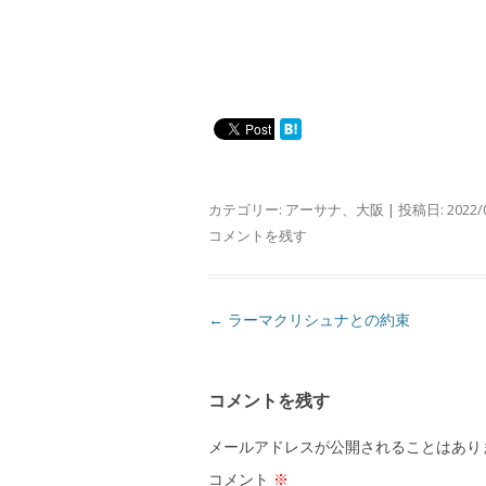
カテゴリー:
アーサナ
、
大阪
| 投稿日:
2022/
コメントを残す
投
←
ラーマクリシュナとの約束
稿
ナ
コメントを残す
ビ
ゲ
メールアドレスが公開されることはあり
ー
コメント
※