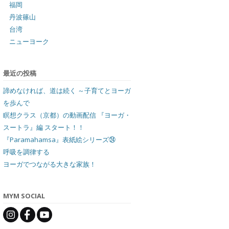
福岡
丹波篠山
台湾
ニューヨーク
最近の投稿
諦めなければ、道は続く ～子育てとヨーガ
を歩んで
瞑想クラス（京都）の動画配信 『ヨーガ・
スートラ』編 スタート！！
『Paramahamsa』表紙絵シリーズ㉔
呼吸を調律する
ヨーガでつながる大きな家族！
MYM SOCIAL