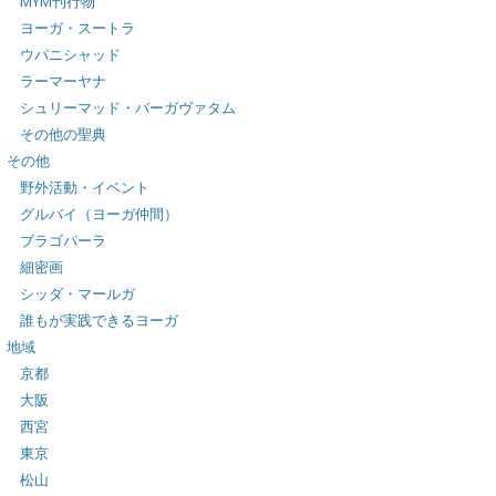
MYM刊行物
ヨーガ・スートラ
ウパニシャッド
ラーマーヤナ
シュリーマッド・バーガヴァタム
その他の聖典
その他
野外活動・イベント
グルバイ（ヨーガ仲間）
ブラゴパーラ
細密画
シッダ・マールガ
誰もが実践できるヨーガ
地域
京都
大阪
西宮
東京
松山