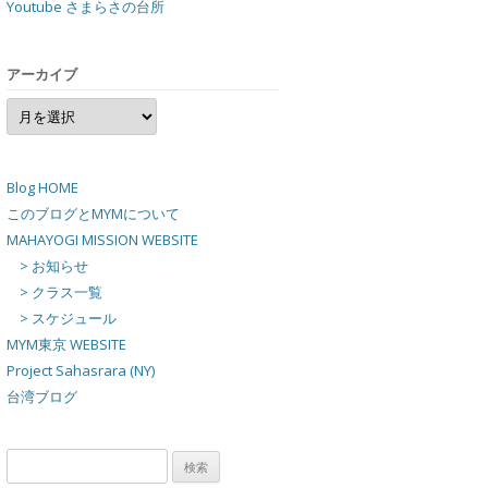
Youtube さまらさの台所
アーカイブ
ア
ー
カ
イ
ブ
Blog HOME
このブログとMYMについて
MAHAYOGI MISSION WEBSITE
> お知らせ
> クラス一覧
> スケジュール
MYM東京 WEBSITE
Project Sahasrara (NY)
台湾ブログ
検
索: