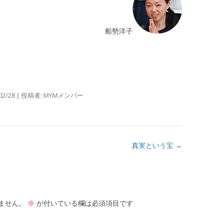
船勢洋子
02/28
|
投稿者:
MYMメンバー
真実という宝
→
ません。
※
が付いている欄は必須項目です