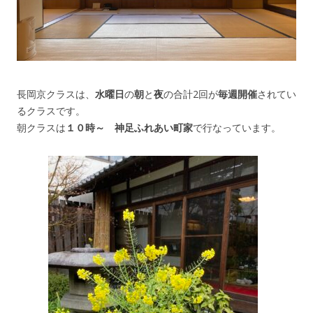
長岡京クラスは、
水曜日
の
朝
と
夜
の合計2回が
毎週開催
されてい
るクラスです。
朝クラスは
１０時～ 神足ふれあい町家
で行なっています。