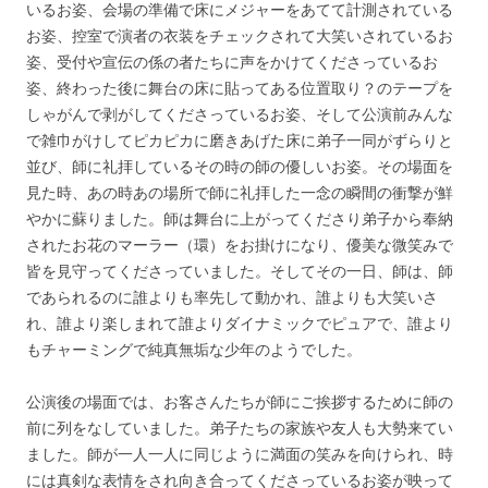
いるお姿、会場の準備で床にメジャーをあてて計測されている
お姿、控室で演者の衣装をチェックされて大笑いされているお
姿、受付や宣伝の係の者たちに声をかけてくださっているお
姿、終わった後に舞台の床に貼ってある位置取り？のテープを
しゃがんで剥がしてくださっているお姿、そして公演前みんな
で雑巾がけしてピカピカに磨きあげた床に弟子一同がずらりと
並び、師に礼拝しているその時の師の優しいお姿。その場面を
見た時、あの時あの場所で師に礼拝した一念の瞬間の衝撃が鮮
やかに蘇りました。師は舞台に上がってくださり弟子から奉納
されたお花のマーラー（環）をお掛けになり、優美な微笑みで
皆を見守ってくださっていました。そしてその一日、師は、師
であられるのに誰よりも率先して動かれ、誰よりも大笑いさ
れ、誰より楽しまれて誰よりダイナミックでピュアで、誰より
もチャーミングで純真無垢な少年のようでした。
公演後の場面では、お客さんたちが師にご挨拶するために師の
前に列をなしていました。弟子たちの家族や友人も大勢来てい
ました。師が一人一人に同じように満面の笑みを向けられ、時
には真剣な表情をされ向き合ってくださっているお姿が映って