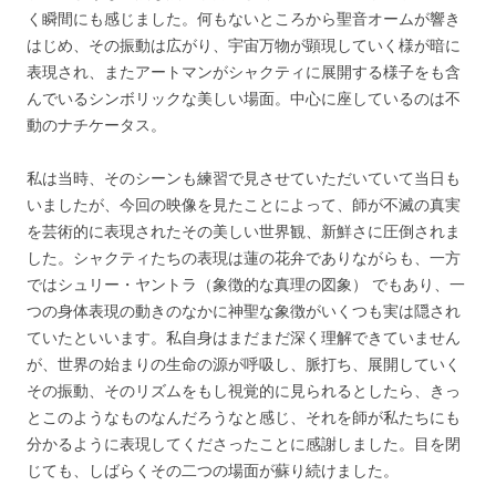
く瞬間にも感じました。何もないところから聖音オームが響き
はじめ、その振動は広がり、宇宙万物が顕現していく様が暗に
表現され、またアートマンがシャクティに展開する様子をも含
んでいるシンボリックな美しい場面。中心に座しているのは不
動のナチケータス。
私は当時、そのシーンも練習で見させていただいていて当日も
いましたが、今回の映像を見たことによって、師が不滅の真実
を芸術的に表現されたその美しい世界観、新鮮さに圧倒されま
した。シャクティたちの表現は蓮の花弁でありながらも、一方
ではシュリー・ヤントラ（象徴的な真理の図象） でもあり、一
つの身体表現の動きのなかに神聖な象徴がいくつも実は隠され
ていたといいます。私自身はまだまだ深く理解できていません
が、世界の始まりの生命の源が呼吸し、脈打ち、展開していく
その振動、そのリズムをもし視覚的に見られるとしたら、きっ
とこのようなものなんだろうなと感じ、それを師が私たちにも
分かるように表現してくださったことに感謝しました。目を閉
じても、しばらくその二つの場面が蘇り続けました。