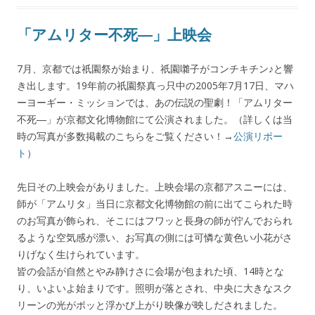
「アムリター不死―」上映会
7月、京都では祇園祭が始まり、祇園囃子がコンチキチン♪と響
き出します。19年前の祇園祭真っ只中の2005年7月17日、マハ
ーヨーギー・ミッションでは、あの伝説の聖劇！「アムリター
不死―」が京都文化博物館にて公演されました。（詳しくは当
時の写真が多数掲載のこちらをご覧ください！→
公演リポー
ト
）
先日その上映会がありました。上映会場の京都アスニーには、
師が「アムリタ」当日に京都文化博物館の前に出てこられた時
のお写真が飾られ、そこにはフワッと長身の師が佇んでおられ
るような空気感が漂い、お写真の側には可憐な黄色い小花がさ
りげなく生けられています。
皆の会話が自然とやみ静けさに会場が包まれた頃、14時とな
り、いよいよ始まりです。照明が落とされ、中央に大きなスク
リーンの光がポッと浮かび上がり映像が映しだされました。