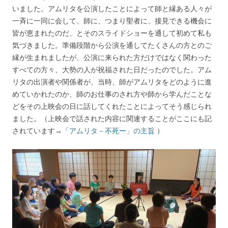
いました。アムリタを公演したことによって師と縁ある人々が
一斉に一同に会して、師に、つまり聖者に、接見できる機会に
皆が恵まれたのだ、とそのスライドショーを通して初めて私も
気づきました。準備段階から公演を通してたくさんの方とのご
縁が生まれましたが、公演に来られた方だけではなく関わった
すべての方々、大勢の人が祝福された日だったのでした。アム
リタの出演者や関係者が、当時、師がアムリタをどのように進
めていかれたのか、師のお仕事のされ方や師から学んだことな
どをその上映会の日に話してくれたことによってそう感じられ
ました。（上映会で話された内容に関連することがここにも記
されています→
「アムリタ－不死ー」の主旨
）