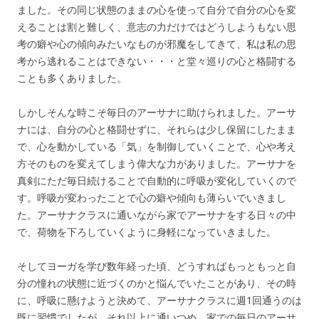
ました。その同じ状態のままの心を使って自分で自分の心を変
えることは割と難しく、意志の力だけではどうしようもない思
考の癖や心の傾向みたいなものが邪魔をしてきて、私は私の思
考から逃れることはできない・・・と堂々巡りの心と格闘する
ことも多くありました。
しかしそんな時こそ毎日のアーサナに助けられました。アーサ
ナには、自分の心と格闘せずに、それらは少し保留にしたまま
で、心を動かしている「気」を制御していくことで、心や考え
方そのものを変えてしまう偉大な力がありました。アーサナを
真剣にただ毎日続けることで自動的に呼吸が変化していくので
す。呼吸が変わったことで心の癖や傾向も薄らいでいきまし
た。アーサナクラスに通いながら家でアーサナをする日々の中
で、荷物を下ろしていくように身軽になっていきました。
そしてヨーガを学び数年経った頃、どうすればもっともっと自
分の憧れの状態に近づくのかと悩んでいたことがあり、その時
に、呼吸に懸けようと決めて、アーサナクラスに週1回通うのは
既に習慣でしたが、それ以上に通いつめ、家での毎日のアーサ