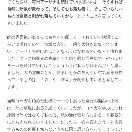
てくださり、
毎日アーサナを続けていけばいいよ、そうすれば
自然に呼吸が変わって、そして心も落ち着く、そしていらない
ものは自然と剥がれ落ちていくから
、ということを言ってくだ
さいました。
師の雰囲気があまりにも静かで優しく、それでいて快活でユー
モアに溢れていて、無垢な方で、一瞬で大好きになってしま
い、アーサナを続ければこんなふうになれるのかな～と憧れま
した。クラス指導者の先輩たちも師と同じ雰囲気で、やっぱり
ヨーガを続けていけばこういうふうに私もなれるんだ～と思い
ました。人の雰囲気とか、佇まいとかの見えない空気感を形作
っているものは、「気」や「呼吸」が関係していると感じてい
ます。
当時ヨーガを始めた動機の一つでもあった自分の悩みの原因
は、外の環境にあると思っていましたが、ヨーガを学ぶにつれ
原因は外ではなくて私の心、私の受け取り方にある、と客観的
にとらえられていきました。だったら、心を変えよう！と決意
するものの何度も知らないうちに同じ思い方をしてしまってい