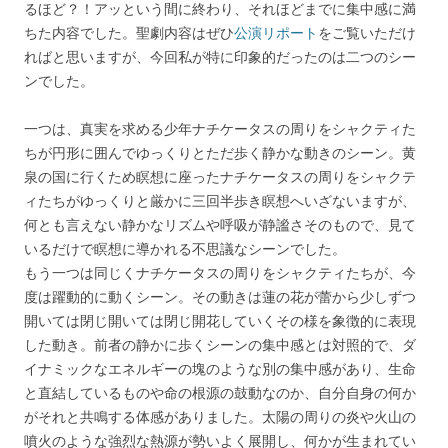
るほど？！アッという間に終わり、それほどまでに集中感に満
ちた内容でした。聖劇内容はぜひ
公演リポート
をご覧いただけ
ればと思いますが、今回私が特に印象的だったのは二つのシー
ンでした。
一つは、真実を求める少年ナチケータスの周りをシャクティた
ちが円形に囲んでゆっくりとただ歩く静かな動きのシーン。黄
泉の国に行くため瞑想に座ったナチケータスの周りをシャクテ
ィたちがゆっくりと厳かに三回半歩き瞑想へいざないますが、
何とも言えない静かなリズムや呼吸が静謐さそのもので、見て
いるだけで瞑想に導かれる不思議なシーンでした。
もう一つは同じくナチケータスの周りをシャクティたちが、今
度は躍動的に動くシーン。その動きは蓮の花が蕾から少しずつ
開いては閉じ開いては閉じ開花していくその様を象徴的に表現
した動き。前者の静かに歩くシーンの集中感とは対照的で、ダ
イナミックなエネルギーの塊のような別の集中感があり、生命
と直結しているものや命の根源の鼓動なのか、自分自身の何か
がそれと共鳴する体感がありました。太陽の周りの炎や火山の
噴火のような強烈な熱源が勢いよく展開し、何かが生まれてい