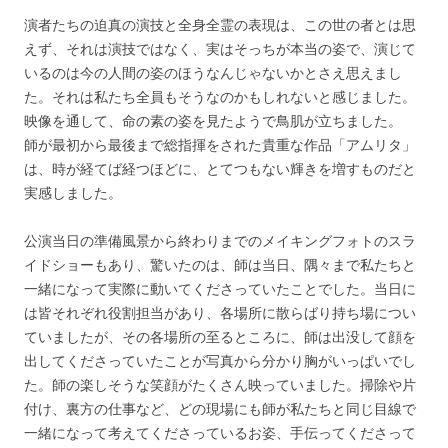
演者たちの迫真の演技と全身全霊の表現は、この世の者とは思
えず、それは演技ではなく、実はそっちが本当の姿で、演じて
いるのは今の人間の姿のほうなんじゃないかとさえ思えまし
た。それは私たち全員もそうなのかもしれないと感じました。
映像を通して、命の素の姿を見たようで鳥肌が立ちました。
師が最初から最後まで総指揮をされた貴重な作品「アムリタ」
は、時が経てば経つほどに、とてつもない輝きを増すものだと
実感しました。
公演当日の準備風景から終わりまでのメイキングフォトのスラ
イドショーもあり、驚いたのは、師は当日、隅々まで私たちと
一緒になって実際に動いてくださっていたことでした。当日に
は皆それぞれ役割担当があり、各場所に散らばり持ち場につい
ていましたが、その各場所の至るところに、師は出没して顔を
出してくださっていたことが写真から分かり胸がいっぱいでし
た。師の楽しそうな笑顔がたくさん映っていました。掃除や片
付け、裏方の仕事など、どの現場にも師が私たちと同じ目線で
一緒になって考えてくださっているお姿、手伝ってくださって