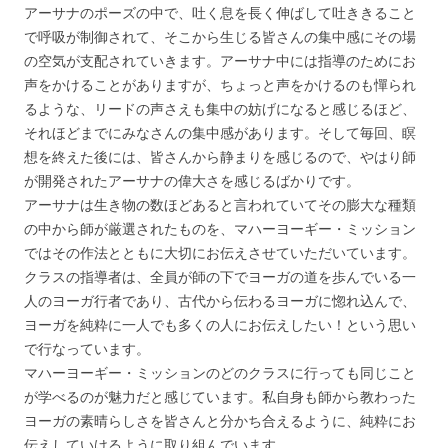
アーサナのポーズの中で、吐く息を長く伸ばして吐ききること
で呼吸が制御されて、そこから生じる皆さんの集中感にその場
の空気が支配されていきます。アーサナ中には指導のためにお
声をかけることがありますが、ちょっと声をかけるのも憚られ
るような、リードの声さえも集中の妨げになると感じるほど、
それほどまでにみなさんの集中感があります。そして毎回、瞑
想を終えた後には、皆さんから静まりを感じるので、やはり師
が開発されたアーサナの偉大さを感じるばかりです。
アーサナは生き物の数ほどあると言われていてその膨大な種類
の中から師が厳選されたものを、マハーヨーギー・ミッション
ではその作法とともに大切にお伝えさせていただいています。
クラスの指導者は、全員が師の下でヨーガの道を歩んでいる一
人のヨーガ行者であり、古代から伝わるヨーガに惚れ込んで、
ヨーガを純粋に一人でも多くの人にお伝えしたい！という思い
で行なっています。
マハーヨーギー・ミッションのどのクラスに行っても同じこと
が学べるのが魅力だと感じています。私自身も師から教わった
ヨーガの素晴らしさを皆さんと分かち合えるように、純粋にお
伝えしていけるように取り組んでいます。