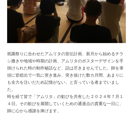
祇園祭りに合わせたアムリタの宣伝計画、新月から始めるチラ
シ撒きや地域や時期の計画、アムリタのポスターデザインを手
掛けられた時の制作秘話など、話は尽きませんでした。師を筆
頭に皆総出で一気に突き進み、突き抜けた数カ月間、あまりに
も全力を注いだため記憶がない、と言っている者までいまし
た。
時を経て皆で「アムリタ」の歓びを共有した２０２４年７月１
４日。その歓びを展開していくための通過点の貴重な一日に、
師に心から感謝を捧げます。