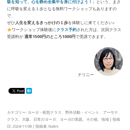
吸を知って、心を静め全集中を身に付けよう！
』
という、まさ
に呼吸を変える１歩となる無料ワークショップもありますの
で、
ぜひ
人生を変えるきっかけの１歩
を体験しに来てください♪
ワークショップ体験後に
クラス予約
された方は、次回クラス
受講料が
通常1500円のところ1000円
で受講できます。
ナリニー
カテゴリー:
ヨーガ・瞑想クラス
、
野外活動・イベント
、
アーサナ
、
クラス
、
大阪
、
日常のヨーガ
、
ヨーガの実践
、
その他
、
地域
| 投稿
日:
2024/11/08
|
投稿者:
Nalini