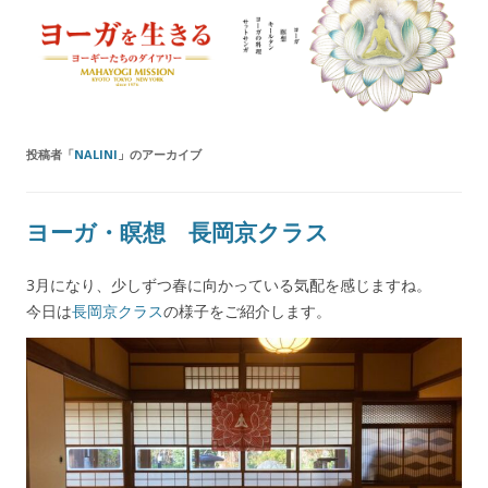
ヨーガを生きる — MAHAYOGI
ヨーギーたちのダイアリー
MISSION ブログ
投稿者「
NALINI
」のアーカイブ
ヨーガ・瞑想 長岡京クラス
3月になり、少しずつ春に向かっている気配を感じますね。
今日は
長岡京クラス
の様子をご紹介します。