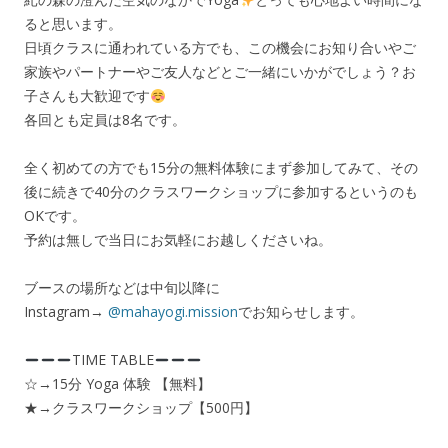
ると思います。
日頃クラスに通われている方でも、この機会にお知り合いやご
家族やパートナーやご友人などとご一緒にいかがでしょう？お
子さんも大歓迎です
各回とも定員は8名です。
全く初めての方でも15分の無料体験にまず参加してみて、その
後に続きで40分のクラスワークショップに参加するというのも
OKです。
予約は無しで当日にお気軽にお越しくださいね。
ブースの場所などは中旬以降に
Instagram→
@mahayogi.mission
でお知らせします。
TIME TABLE
☆→15
分
Yoga
体験
【
無料】
★→
クラスワークショップ【
500
円】