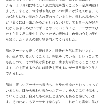
ナも、より真剣に特に吐く息に意識を置くことを一定期間続け
ました。すると、停滞感や焦りはいつの間にか消えてゆき、そ
の代わりに強い意志と入れ替わっていました。憧れの境地へた
どり着くには一生かかるかもしれないけど、でもヨーガが好き
だからあきらめないでずっとやっていこう！と。アーサナでひ
たすら吐く息に集中していったその経験は、自分の心を内奥か
ら変え、たくさんの贈り物を与えてくれました。
師のアーサナを正しく続けると、呼吸が自然に変わります。
今、生きているということは、呼吸をしている、ということで
もあるので、その呼吸が変われば、生き方が変わることになり
ます。心を変えるためには呼吸を変えるのが一番早道だと学ん
できました。
師は、正しいアーサナの復活もご自身の使命だとおっしゃって
いました。師から教わり授かったアーサナを大切に守り伝承し
ていくことは、自分たちの責任と使命でもあると感じていま
す。そのためにもアーサナは怠らずに、これからも真剣に学び