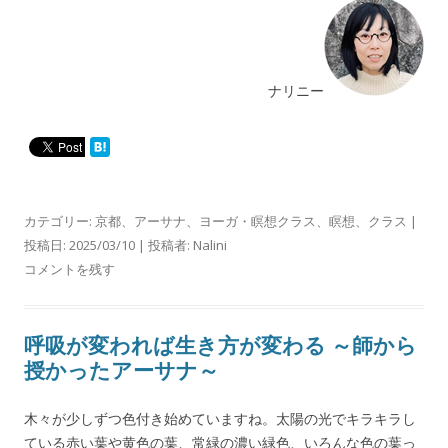
ナリニー
カテゴリー:
京都
、
アーサナ
、
ヨーガ・瞑想クラス
、
瞑想
、
クラス
|
投稿日:
2025/03/10
|
投稿者:
Nalini
コメントを残す
呼吸が変われば生き方が変わる ～師から
授かったアーサナ～
木々が少しずつ色付き始めていますね。太陽の光でキラキラし
ている赤い葉や黄色の葉、常緑の濃い緑色、いろんな色の葉っ