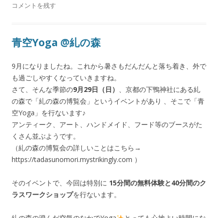
コメントを残す
青空Yoga @糺の森
9月になりましたね。これから暑さもだんだんと落ち着き、外で
も過ごしやすくなっていきますね。
さて、そんな季節の
9月29日（日）
、京都の下鴨神社にある糺
の森で「糺の森の博覧会」というイベントがあり 、そこで「青
空Yoga」を行ないます♪
アンティーク、アート、ハンドメイド、フード等のブースがた
くさん並ぶようです。
（糺の森の博覧会の詳しいことはこちら→
https://tadasunomori.mystrikingly.com ）
そのイベントで、今回は特別に
15
分間の無料体験と
40
分間のク
ラスワークショップ
を行ないます。
糺の森の澄んだ空気のなかで
Yoga
とっても心地よい時間にな