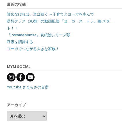
最近の投稿
諦めなければ、道は続く ～子育てとヨーガを歩んで
瞑想クラス（京都）の動画配信 『ヨーガ・スートラ』編 スター
ト！！
『Paramahamsa』表紙絵シリーズ㉔
呼吸を調律する
ヨーガでつながる大きな家族！
MYM SOCIAL
Youtube さまらさの台所
アーカイブ
ア
ー
カ
イ
ブ