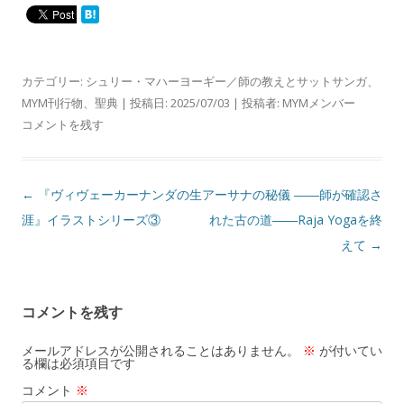
カテゴリー:
シュリー・マハーヨーギー／師の教えとサットサンガ
、
MYM刊行物
、
聖典
| 投稿日:
2025/07/03
|
投稿者:
MYMメンバー
コメントを残す
投
←
『ヴィヴェーカーナンダの生
アーサナの秘儀 ――師が確認さ
稿
涯』イラストシリーズ③
れた古の道――Raja Yogaを終
ナ
えて
→
ビ
ゲ
コメントを残す
ー
シ
メールアドレスが公開されることはありません。
※
が付いてい
る欄は必須項目です
ョ
コメント
※
ン