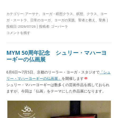
カテゴリー:
アーサナ
、
ヨーガ・瞑想クラス
、
瞑想
、
クラス
、
ヨー
ガ・スートラ
、
日常のヨーガ
、
ヨーガの実践
、
聖者と教え
、
聖典
|
投稿日:
2026/07/26
|
投稿者:
ゴーパーラ
コメントを残す
MYM 50周年記念 シュリー・マハーヨ
ーギーの仏画展
6月6日〜7月5日、京都のリーラー・ヨーガ・スタジオで
「シュ
リー・マハーヨーギーの仏画展」
を開催します
シュリー・マハーヨーギーは数多くの芸術作品を残しておられ
ますが、今回は「仏画」をテーマにした作品展になります。