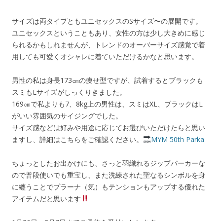
サイズは両タイプともユニセックスのSサイズ〜の展開です。
ユニセックスということもあり、女性の方は少し大きめに感じ
られるかもしれませんが、トレンドのオーバーサイズ感覚で着
用しても可愛くオシャレに着ていただけるかなと思います。
男性の私は身長173㎝の痩せ型ですが、試着するとブラックも
スミもLサイズがしっくりきました。
169㎝で私よりも7、8kg上の男性は、スミはXL、ブラックはL
がいい雰囲気のサイジングでした。
サイズ感などは好みや用途に応じてお選びいただけたらと思い
ますし、詳細はこちらをご確認ください。
MYM 50th Parka
ちょっとしたお出かけにも、さっと羽織れるジップパーカーな
ので普段使いでも重宝し、また洗練された聖なるシンボルを身
に纏うことでプラーナ（気）もテンションもアップする優れた
アイテムだと思います