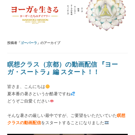
ヨーガを生きる — MAHAYOGI
ヨーギーたちのダイアリー
MISSION ブログ
投稿者「
ゴーパーラ
」のアーカイブ
瞑想クラス（京都）の動画配信 『ヨー
ガ・スートラ』編 スタート！！
皆さま、こんにちは
夏本番の暑さというか酷暑ですね
どうぞご自愛ください
そんな暑さの厳しい最中ですが、ご要望をいただいていた
瞑想
クラスの動画配信
をスタートすることになりました