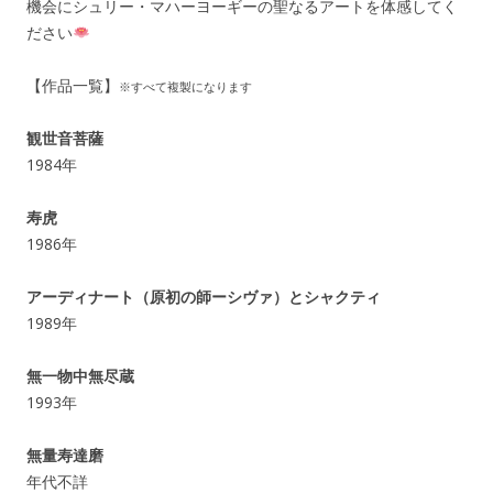
機会にシュリー・マハーヨーギーの聖なるアートを体感してく
ださい
【作品一覧】
※すべて複製になります
観世音菩薩
1984年
寿虎
1986年
アーディナート（原初の師ーシヴァ）とシャクティ
1989年
無一物中無尽蔵
1993年
無量寿達磨
年代不詳