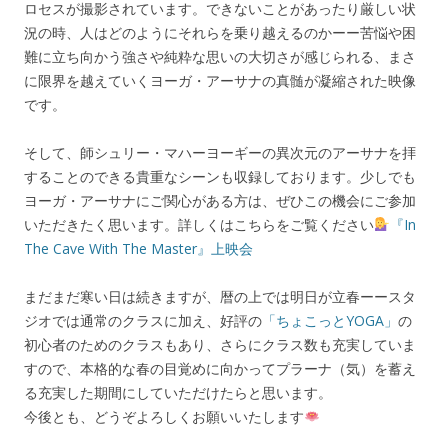
ロセスが撮影されています。できないことがあったり厳しい状
況の時、人はどのようにそれらを乗り越えるのかーー苦悩や困
難に立ち向かう強さや純粋な思いの大切さが感じられる、まさ
に限界を越えていくヨーガ・アーサナの真髄が凝縮された映像
です。
そして、師シュリー・マハーヨーギーの異次元のアーサナを拝
することのできる貴重なシーンも収録しております。少しでも
ヨーガ・アーサナにご関心がある方は、ぜひこの機会にご参加
いただきたく思います。詳しくはこちらをご覧ください
『In
The Cave With The Master』上映会
まだまだ寒い日は続きますが、暦の上では明日が立春ーースタ
ジオでは通常のクラスに加え、好評の
「ちょこっとYOGA」
の
初心者のためのクラスもあり、さらにクラス数も充実していま
すので、本格的な春の目覚めに向かってプラーナ（気）を蓄え
る充実した期間にしていただけたらと思います。
今後とも、どうぞよろしくお願いいたします