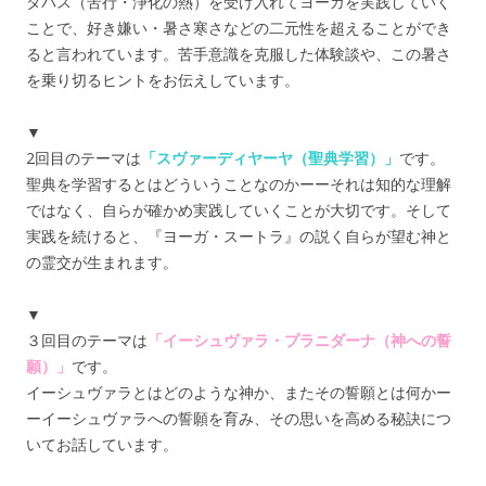
タパス（苦行・浄化の熱）を受け入れてヨーガを実践していく
ことで、好き嫌い・暑さ寒さなどの二元性を超えることができ
ると言われています。苦手意識を克服した体験談や、この暑さ
を乗り切るヒントをお伝えしています。
▼
2回目のテーマは
「スヴァーディヤーヤ（聖典学習）」
です。
聖典を学習するとはどういうことなのかーーそれは知的な理解
ではなく、自らが確かめ実践していくことが大切です。そして
実践を続けると、『ヨーガ・スートラ』の説く自らが望む神と
の霊交が生まれます。
▼
３回目のテーマは
「イーシュヴァラ・プラニダーナ（神への誓
願）」
です。
イーシュヴァラとはどのような神か、またその誓願とは何かー
ーイーシュヴァラへの誓願を育み、その思いを高める秘訣につ
いてお話しています。