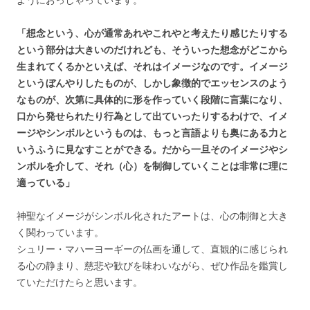
「想念という、心が通常あれやこれやと考えたり感じたりする
という部分は大きいのだけれども、そういった想念がどこから
生まれてくるかといえば、それはイメージなのです。イメージ
というぼんやりしたものが、しかし象徴的でエッセンスのよう
なものが、次第に具体的に形を作っていく段階に言葉になり、
口から発せられたり行為として出ていったりするわけで、イメ
ージやシンボルというものは、もっと言語よりも奥にある力と
いうふうに見なすことができる。だから一旦そのイメージやシ
ンボルを介して、それ（心）を制御していくことは非常に理に
適っている」
神聖なイメージがシンボル化されたアートは、心の制御と大き
く関わっています。
シュリー・マハーヨーギーの仏画を通して、直観的に感じられ
る心の静まり、慈悲や歓びを味わいながら、ぜひ作品を鑑賞し
ていただけたらと思います。