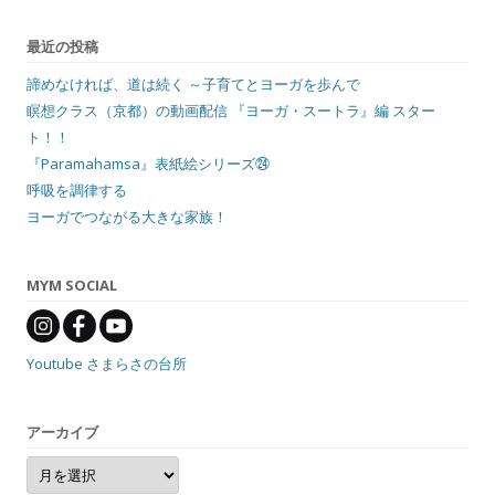
最近の投稿
諦めなければ、道は続く ～子育てとヨーガを歩んで
瞑想クラス（京都）の動画配信 『ヨーガ・スートラ』編 スター
ト！！
『Paramahamsa』表紙絵シリーズ㉔
呼吸を調律する
ヨーガでつながる大きな家族！
MYM SOCIAL
Youtube さまらさの台所
アーカイブ
ア
ー
カ