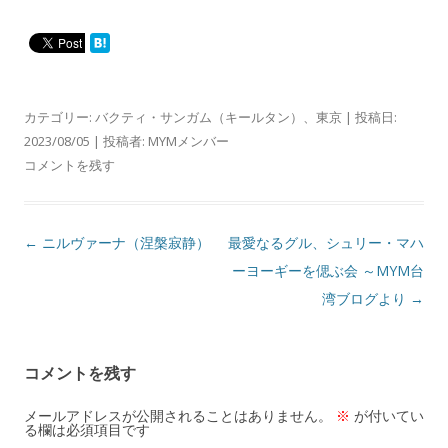
カテゴリー:
バクティ・サンガム（キールタン）
、
東京
| 投稿日:
2023/08/05
|
投稿者:
MYMメンバー
コメントを残す
投
←
ニルヴァーナ（涅槃寂静）
最愛なるグル、シュリー・マハ
稿
ーヨーギーを偲ぶ会 ～MYM台
ナ
湾ブログより
→
ビ
ゲ
コメントを残す
ー
シ
メールアドレスが公開されることはありません。
※
が付いてい
る欄は必須項目です
ョ