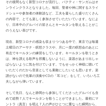
その後間もなく新型コロナが流行し、バクティ・サンガムはオ
ンラインクラスとなりました。毎回、聖者や神に関するスライ
ドショーや参加者の体験談など、工夫を凝らした盛りだくさん
の内容で、とても楽しく参加させていただいています。なによ
り、日本中のグルバイの皆さんとキールタンを歌えることがこ
のうえない喜びです。
現在、新型コロナの感染も収まりつつある中で、東京では毎週
土曜日のアーサナ・瞑想クラスや、月に一度の瞑想会のあとに
有志でキールタンの練習をしています。キールタンを歌うとき
は、神を讃える歌声を邪魔しないように、楽器があまり出しゃ
ばらないように気を付けています。でもせっかく神様に聴いて
いただくのだから音楽としても素敵にしたいとも思います。楽
譜がないので先輩の演奏やCDの「耳コピ」をして、いろいろ工
夫しながら弾いています。
そして先日、なんと静岡から参加してくださったグルバイも含
めて総勢７人でキールタンを歌うことができました。最初にマ
ントラ（真言）を唱え７人の声がひとつに重なった瞬間から、