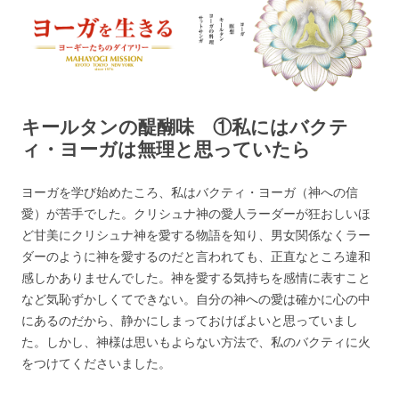
ヨーガを生きる — MAHAYOGI
ヨーギーたちのダイアリー
MISSION ブログ
キールタンの醍醐味 ①私にはバクテ
ィ・ヨーガは無理と思っていたら
ヨーガを学び始めたころ、私はバクティ・ヨーガ（神への信
愛）が苦手でした。クリシュナ神の愛人ラーダーが狂おしいほ
ど甘美にクリシュナ神を愛する物語を知り、男女関係なくラー
ダーのように神を愛するのだと言われても、正直なところ違和
感しかありませんでした。神を愛する気持ちを感情に表すこと
など気恥ずかしくてできない。自分の神への愛は確かに心の中
にあるのだから、静かにしまっておけばよいと思っていまし
た。しかし、神様は思いもよらない方法で、私のバクティに火
をつけてくださいました。