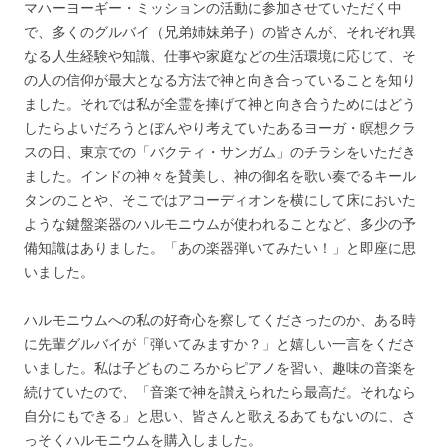
マハーヨーギー・ミッションの活動に参加させていただく中
で、多くのグルバイ（兄弟姉妹弟子）の皆さんが、それぞれ異
なる人生経験や知識、仕事や家庭などの生活環境に応じて、そ
の人の信仰が最大となる方法で神と向き合っていることを知り
ました。それでは私が全霊を捧げて神と向き合うためにはどう
したらよいだろうとぼんやり考えていたあるヨーガ・瞑想クラ
スの日、東京での「バクティ・サンガム」のチラシをいただき
ました。インドの神々を賛美し、神の御名を歌い奏でるキール
タンのことや、そこではアコーディオンを横にして床においた
ような鍵盤楽器のハルモニウムが使われることなど、多少の予
備知識はありました。「あの楽器弾いてみたい！」と即座に思
いました。
ハルモニウムへの私の好奇心を察してくださったのか、ある時
に先輩グルバイが「弾いてみますか？」と嬉しい一言をくださ
いました。私は子どものころからピアノを習い、趣味の音楽を
続けていたので、「音楽で神を讃えられたら最高だ。それなら
自分にもできる」と思い、皆さんと歌えるあてもないのに、さ
っそくハルモニウムを購入しました。