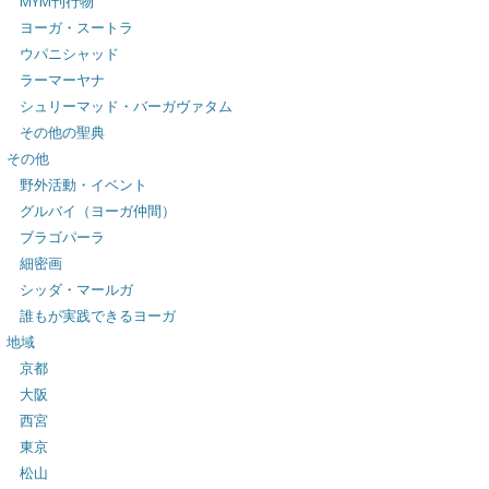
MYM刊行物
ヨーガ・スートラ
ウパニシャッド
ラーマーヤナ
シュリーマッド・バーガヴァタム
その他の聖典
その他
野外活動・イベント
グルバイ（ヨーガ仲間）
ブラゴパーラ
細密画
シッダ・マールガ
誰もが実践できるヨーガ
地域
京都
大阪
西宮
東京
松山