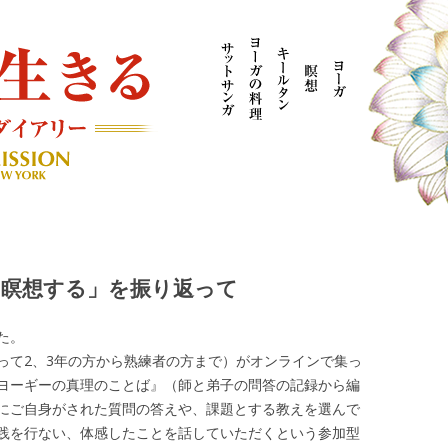
AYOGI MISSION ブログ
に瞑想する」を振り返って
た。
って2、3年の方から熟練者の方まで）がオンラインで集っ
ヨーギーの真理のことば』（師と弟子の問答の記録から編
にご自身がされた質問の答えや、課題とする教えを選んで
践を行ない、体感したことを話していただくという参加型