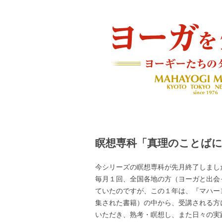
ヨーギーたちのダイアリー
ヨーガを生きる — MAH
瞑想専科「真理のことば
今シリーズの瞑想専科が先月終了しまし
毎月１回、全国各地の方（ヨーガと出会
ていたのですが、この１年は、『マハー
集された書籍）の中から、受講される方
いただき、熟考・瞑想し、また日々の実