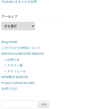
Youtube さまらさの台所
アーカイブ
ア
ー
カ
イ
ブ
Blog HOME
このブログとMYMについて
MAHAYOGI MISSION WEBSITE
> お知らせ
> クラス一覧
> スケジュール
MYM東京 WEBSITE
Project Sahasrara (NY)
台湾ブログ
検
索: