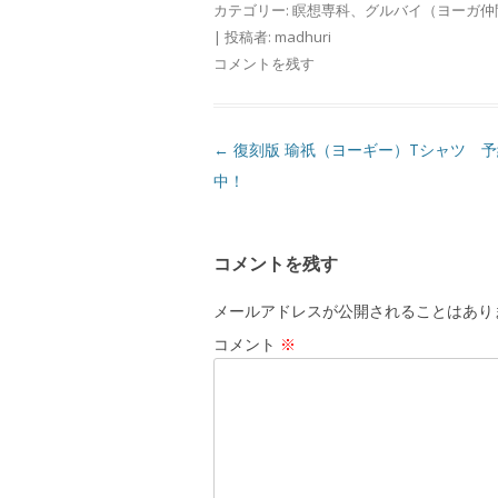
カテゴリー:
瞑想専科
、
グルバイ（ヨーガ仲
|
投稿者:
madhuri
コメントを残す
投
←
復刻版 瑜祇（ヨーギー）Tシャツ 
稿
中！
ナ
ビ
コメントを残す
ゲ
ー
メールアドレスが公開されることはあり
シ
コメント
※
ョ
ン