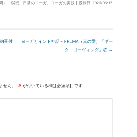
間）
、
瞑想
、
日常のヨーガ
、
ヨーガの実践
| 投稿日:
2026/06/15
予約受付
ヨーガとインド神話～PREMA（真の愛）『ギー
タ・ゴーヴィンダ』②
→
ません。
※
が付いている欄は必須項目です