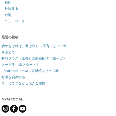
福岡
丹波篠山
台湾
ニューヨーク
最近の投稿
諦めなければ、道は続く ～子育てとヨーガ
を歩んで
瞑想クラス（京都）の動画配信 『ヨーガ・
スートラ』編 スタート！！
『Paramahamsa』表紙絵シリーズ㉔
呼吸を調律する
ヨーガでつながる大きな家族！
MYM SOCIAL