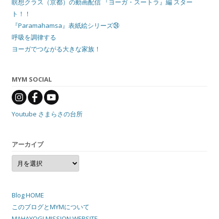
瞑想クラス（京都）の動画配信 『ヨーガ・スートラ』編 スター
ト！！
『Paramahamsa』表紙絵シリーズ㉔
呼吸を調律する
ヨーガでつながる大きな家族！
MYM SOCIAL
Youtube さまらさの台所
アーカイブ
ア
ー
カ
イ
ブ
Blog HOME
このブログとMYMについて
MAHAYOGI MISSION WEBSITE