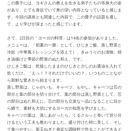
この冊子には、ヨギさんの教えを生きる弟子たちの等身大の姿
があり、とても身近でいて奥の深い内容となっていると感じま
す。今回の講座とも関連した内容で、この冊子の話題を通し
て、より学びが深まったと感じています。
さて、2日目の「ヨーガの料理」は14名の参加がありました。
メニューは、「初夏の一膳」として、ひじきご飯、蒸し野菜と
冷奴（中華風ドレッシングを添えて）、きゅうりのお漬物、焼
き油揚げと季節の野菜のぬた和え、です。
ひじきご飯は、乾燥したままのひじきと少しのお醤油を入れて
炊くだけ。「えっ！？それだけでいいの？」いつものことなが
ら新鮮な驚きから始まります。
蒸し野菜は、じゃがいも、キャベツ、もやし。キャベツは芯の
部分と葉の部分を切り分けて、葉の部分は蒸し野菜として、芯
の部分はぬた和えに。芯の部分も立派な一品になることに目か
ら鱗で、素材を大切にするヨーガの知恵を学びました。
キャベツの葉は、蒸しあがったら、くるクルッと巻いて切り分
けるという工夫も教わりました。盛り付けた時に美しく、そし
て食べやすい。新玉ねぎと身近な調味料で作ることができるド