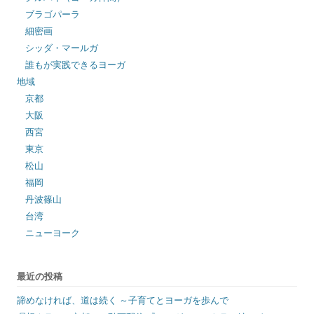
ブラゴパーラ
細密画
シッダ・マールガ
誰もが実践できるヨーガ
地域
京都
大阪
西宮
東京
松山
福岡
丹波篠山
台湾
ニューヨーク
最近の投稿
諦めなければ、道は続く ～子育てとヨーガを歩んで