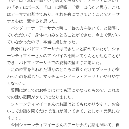
（身・口・意の一致という教えがあるが）、アーサナにおいて
の「身」はポーズ、「口」は呼吸、「意」は心だと思う。これ
はアーサナの基本であり、それを身につけていくことでアーサ
ナと心は一変すると思った。
・バッダコーナ・アーサナの時に「首の力を抜いて」と指導し
ていただいて、身体の力みをとることができた。今まで気づい
ていなかったので、本当に嬉しかった。
・自分にはパドマ・アーサナはできないと諦めていたが、シャ
ーンティマイーさんのアドバイスを聞いてなんとか組むことが
でき、パドマ・アーサナでの姿勢の堅固さに驚いた。
・足の位置を言われた通りのところに置くだけでプラーナが変
わったのを感じた。マッチェーンドーラ・アーサナがやりやす
くなった。
・質問に対してのお答えはとても理にかなったもので、これま
での迷い疑問がクリアになりました。
・シャーンティマイーさんのお話はとてもわかりやすく、お会
いしてお話を聞くだけで活力が湧いてきて、とにかく元気にな
ります。
・今回シャーンティマイーさんのアーサナのお話を聞いて、自