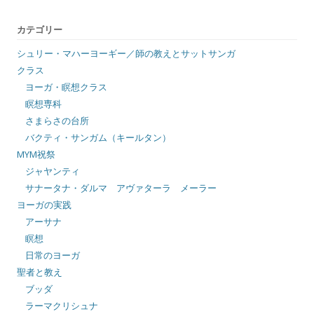
カテゴリー
シュリー・マハーヨーギー／師の教えとサットサンガ
クラス
ヨーガ・瞑想クラス
瞑想専科
さまらさの台所
バクティ・サンガム（キールタン）
MYM祝祭
ジャヤンティ
サナータナ・ダルマ アヴァターラ メーラー
ヨーガの実践
アーサナ
瞑想
日常のヨーガ
聖者と教え
ブッダ
ラーマクリシュナ