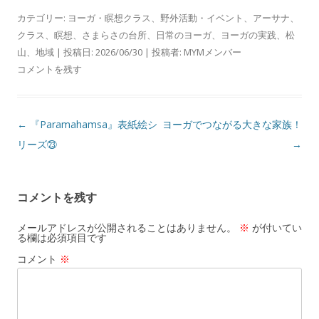
カテゴリー:
ヨーガ・瞑想クラス
、
野外活動・イベント
、
アーサナ
、
クラス
、
瞑想
、
さまらさの台所
、
日常のヨーガ
、
ヨーガの実践
、
松
山
、
地域
| 投稿日:
2026/06/30
|
投稿者:
MYMメンバー
コメントを残す
投
←
『Paramahamsa』表紙絵シ
ヨーガでつながる大きな家族！
稿
リーズ㉓
→
ナ
ビ
コメントを残す
ゲ
ー
メールアドレスが公開されることはありません。
※
が付いてい
る欄は必須項目です
シ
コメント
※
ョ
ン