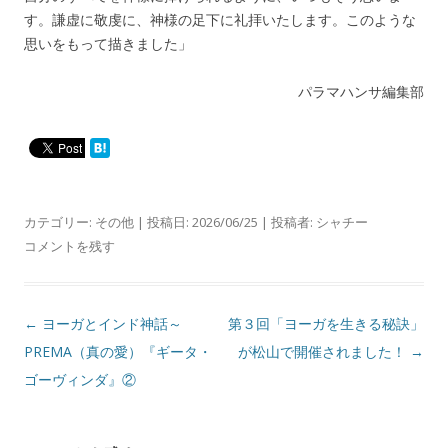
す。謙虚に敬虔に、神様の足下に礼拝いたします。このような
思いをもって描きました」
パラマハンサ編集部
カテゴリー:
その他
| 投稿日:
2026/06/25
|
投稿者:
シャチー
コメントを残す
投
←
ヨーガとインド神話～
第３回「ヨーガを生きる秘訣」
稿
PREMA（真の愛）『ギータ・
が松山で開催されました！
→
ナ
ゴーヴィンダ』②
ビ
ゲ