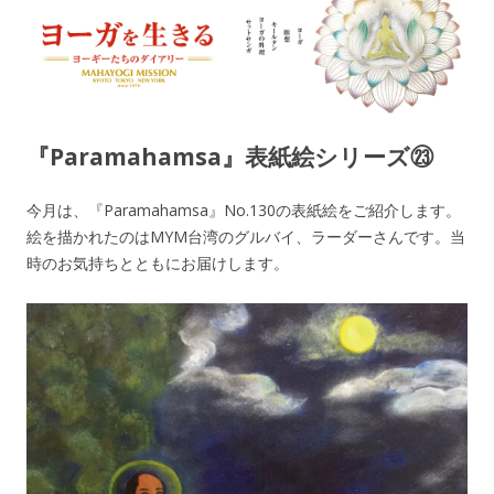
ヨーガを生きる — MAHAYOGI
ヨーギーたちのダイアリー
MISSION ブログ
『Paramahamsa』表紙絵シリーズ㉓
今月は、『Paramahamsa』No.130の表紙絵をご紹介します。
絵を描かれたのはMYM台湾のグルバイ、ラーダーさんです。当
時のお気持ちとともにお届けします。