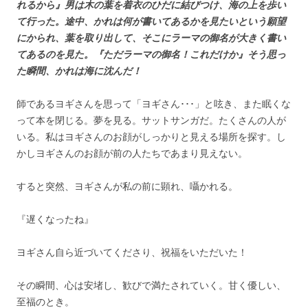
れるから』男は木の葉を着衣のひだに結びつけ、海の上を歩い
て行った。途中、かれは何が書いてあるかを見たいという願望
にかられ、葉を取り出して、そこにラーマの御名が大きく書い
てあるのを見た。『ただラーマの御名！これだけか』そう思っ
た瞬間、かれは海に沈んだ！
師であるヨギさんを思って「ヨギさん･･･」と呟き、また眠くな
って本を閉じる。夢を見る。サットサンガだ。たくさんの人が
いる。私はヨギさんのお顔がしっかりと見える場所を探す。し
かしヨギさんのお顔が前の人たちであまり見えない。
すると突然、ヨギさんが私の前に顕れ、囁かれる。
『遅くなったね』
ヨギさん自ら近づいてくださり、祝福をいただいた！
その瞬間、心は安堵し、歓びで満たされていく。甘く優しい、
至福のとき。