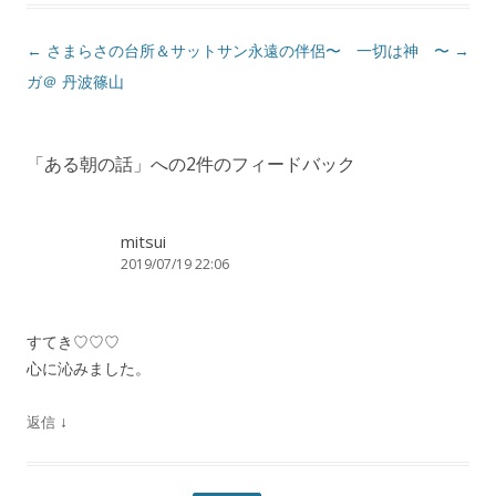
投
←
さまらさの台所＆サットサン
永遠の伴侶〜 一切は神 〜
→
稿
ガ＠ 丹波篠山
ナ
ビ
「
ある朝の話
」への2件のフィードバック
ゲ
ー
シ
mitsui
2019/07/19 22:06
ョ
ン
すてき♡♡♡
心に沁みました。
↓
返信