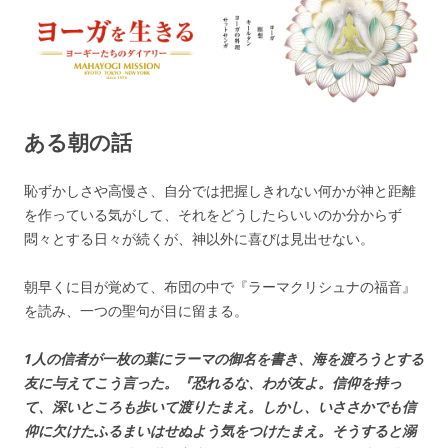
ヨーガを生きる — MAHAYOGI
ヨーギーたちのダイアリー
MISSION ブログ
ある朝の話
恥ずかしさや高慢さ、自分では把握しきれない何かが神と距離
を作っている気がして、それをどうしたらいいのか分からず
悶々とする日々が続くが、神以外に喜びは見出せない。
朝早くに目が覚めて、布団の中で『ラーマクリシュナの福音』
を読み、一つの聖句が目に留まる。
1人の信者が一枚の葉にラーマの御名を書き、海を渡ろうとする
友に与えてこう言った。『恐れるな、わが友よ。信仰を持っ
て、深いところも歩いて渡りたまえ。しかし、いささかでも信
仰に欠けたふるまいはせぬよう気をつけたまえ。そうすると溺