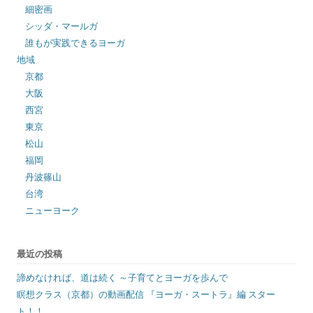
細密画
シッダ・マールガ
誰もが実践できるヨーガ
地域
京都
大阪
西宮
東京
松山
福岡
丹波篠山
台湾
ニューヨーク
最近の投稿
諦めなければ、道は続く ～子育てとヨーガを歩んで
瞑想クラス（京都）の動画配信 『ヨーガ・スートラ』編 スター
ト！！