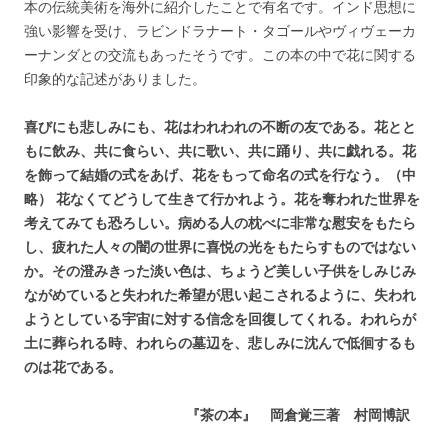
本の伝統美術を海外に紹介したことで有名です。インド思想に
強い影響を受け、ラビンドラナート・タゴールやヴィヴェーカ
ーナンダとの交流もあったそうです。この本の中で花に関する
印象的な記述がありました。
喜びにも悲しみにも、花はわれわれの不断の友である。花とと
もに飲み、共に食らい、共に歌い、共に踊り、共に戯れる。花
を飾って結婚の式をあげ、花をもって命名の式を行なう。（中
略） 花なくてどうして生きて行かれよう。花を奪われた世界を
考えてみても恐ろしい。病める人の枕べに非常な慰安をもたら
し、疲れた人々の闇の世界に喜悦の光をもたらすものではない
か。その澄みきった淡い色は、ちょうど美しい子供をしみじみ
ながめていると失われた希望が思い起こされるように、失われ
ようとしている宇宙に対する信念を回復してくれる。われらが
土に葬られる時、われらの墓辺を、悲しみに沈んで低徊するも
のは花である。
『茶の本』 岡倉覚三著 村岡博訳