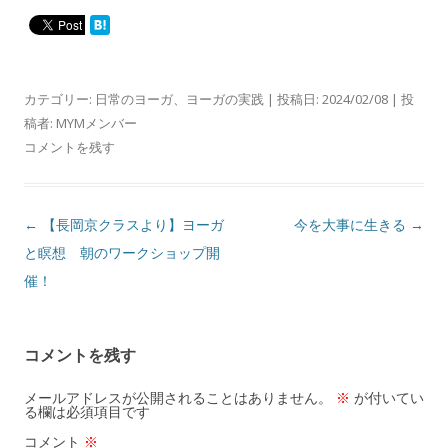
カテゴリー:
日常のヨーガ
、
ヨーガの実践
| 投稿日:
2024/02/08
|
投
稿者:
MYMメンバー
コメントを残す
投
←
【長岡京クラスより】ヨーガ
今を大事に生きる
→
稿
と瞑想 朝のワークショップ開
ナ
催！
ビ
ゲ
コメントを残す
ー
シ
メールアドレスが公開されることはありません。
※
が付いてい
る欄は必須項目です
ョ
コメント
※