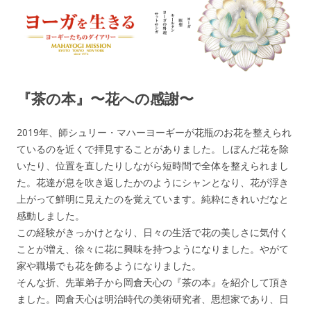
ヨーガを生きる — MAHAYOGI
ヨーギーたちのダイアリー
MISSION ブログ
『茶の本』〜花への感謝〜
2019年、師シュリー・マハーヨーギーが花瓶のお花を整えられ
ているのを近くで拝見することがありました。しぼんだ花を除
いたり、位置を直したりしながら短時間で全体を整えられまし
た。花達が息を吹き返したかのようにシャンとなり、花が浮き
上がって鮮明に見えたのを覚えています。純粋にきれいだなと
感動しました。
この経験がきっかけとなり、日々の生活で花の美しさに気付く
ことが増え、徐々に花に興味を持つようになりました。やがて
家や職場でも花を飾るようになりました。
そんな折、先輩弟子から岡倉天心の『茶の本』を紹介して頂き
ました。岡倉天心は明治時代の美術研究者、思想家であり、日