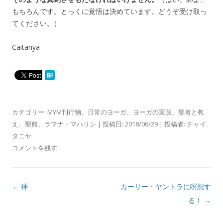
もちろんです。とっくに覚悟は決めています。どうぞ受け取っ
てください。）
Caitanya
カテゴリー:
MYM刊行物
、
日常のヨーガ
、
ヨーガの実践
、
聖者と教
え
、
聖典
、
ラマナ・マハリシ
| 投稿日:
2018/06/29
|
投稿者:
チャイ
タニヤ
コメントを残す
投
←
神
カーリー・ヤントラに瞑想す
稿
る！
→
ナ