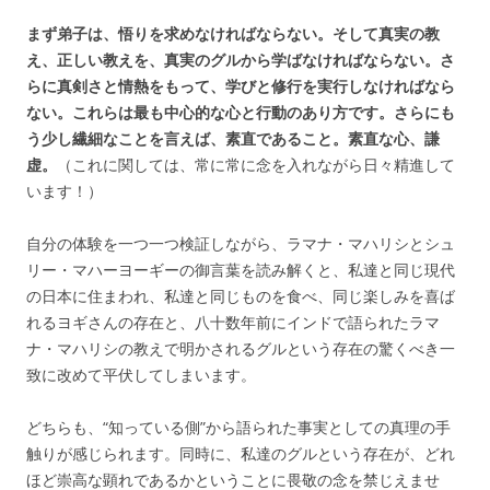
まず弟子は、悟りを求めなければならない。そして真実の教
え、正しい教えを、真実のグルから学ばなければならない。さ
らに真剣さと情熱をもって、学びと修行を実行しなければなら
ない。これらは最も中心的な心と行動のあり方です。
さらにも
う少し繊細なことを言えば、素直であること。素直な心、謙
虚。
（これに関しては、常に常に念を入れながら日々精進して
います！）
自分の体験を一つ一つ検証しながら、ラマナ・マハリシとシュ
リー・マハーヨーギーの御言葉を読み解くと、私達と同じ現代
の日本に住まわれ、私達と同じものを食べ、同じ楽しみを喜ば
れるヨギさんの存在と、八十数年前にインドで語られたラマ
ナ・マハリシの教えで明かされるグルという存在の驚くべき一
致に改めて平伏してしまいます。
どちらも、“知っている側”から語られた事実としての真理の手
触りが感じられます。同時に、私達のグルという存在が、どれ
ほど崇高な顕れであるかということに畏敬の念を禁じえませ