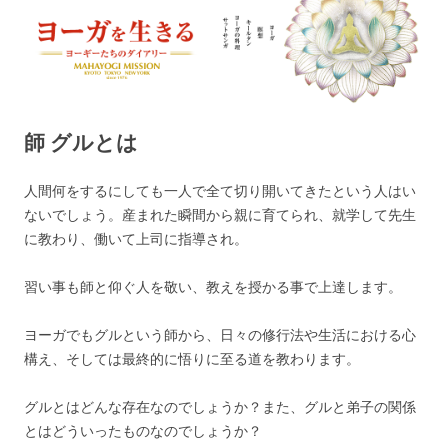
ヨーガを生きる — MAHAYOGI
ヨーギーたちのダイアリー
MISSION ブログ
師 グルとは
人間何をするにしても一人で全て切り開いてきたという人はい
ないでしょう。産まれた瞬間から親に育てられ、就学して先生
に教わり、働いて上司に指導され。
習い事も師と仰ぐ人を敬い、教えを授かる事で上達します。
ヨーガでもグルという師から、日々の修行法や生活における心
構え、そしては最終的に悟りに至る道を教わります。
グルとはどんな存在なのでしょうか？また、グルと弟子の関係
とはどういったものなのでしょうか？