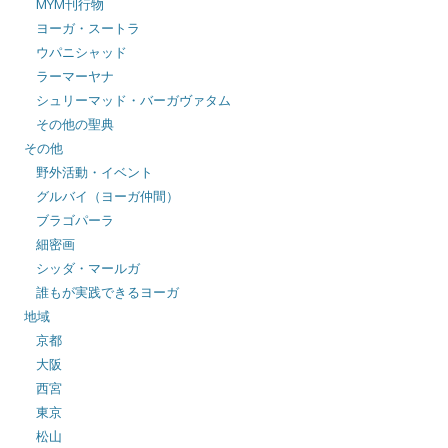
MYM刊行物
ヨーガ・スートラ
ウパニシャッド
ラーマーヤナ
シュリーマッド・バーガヴァタム
その他の聖典
その他
野外活動・イベント
グルバイ（ヨーガ仲間）
ブラゴパーラ
細密画
シッダ・マールガ
誰もが実践できるヨーガ
地域
京都
大阪
西宮
東京
松山