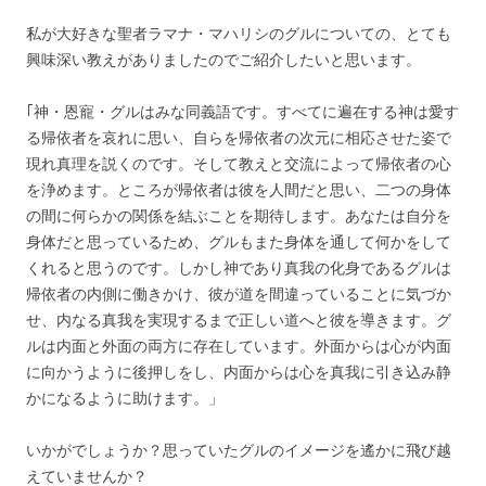
私が大好きな聖者ラマナ・マハリシのグルについての、とても
興味深い教えがありましたのでご紹介したいと思います。
｢神・恩寵・グルはみな同義語です。すべてに遍在する神は愛す
る帰依者を哀れに思い、自らを帰依者の次元に相応させた姿で
現れ真理を説くのです。そして教えと交流によって帰依者の心
を浄めます。ところが帰依者は彼を人間だと思い、二つの身体
の間に何らかの関係を結ぶことを期待します。あなたは自分を
身体だと思っているため、グルもまた身体を通して何かをして
くれると思うのです。しかし神であり真我の化身であるグルは
帰依者の内側に働きかけ、彼が道を間違っていることに気づか
せ、内なる真我を実現するまで正しい道へと彼を導きます。グ
ルは内面と外面の両方に存在しています。外面からは心が内面
に向かうように後押しをし、内面からは心を真我に引き込み静
かになるように助けます。」
いかがでしょうか？思っていたグルのイメージを遙かに飛び越
えていませんか？