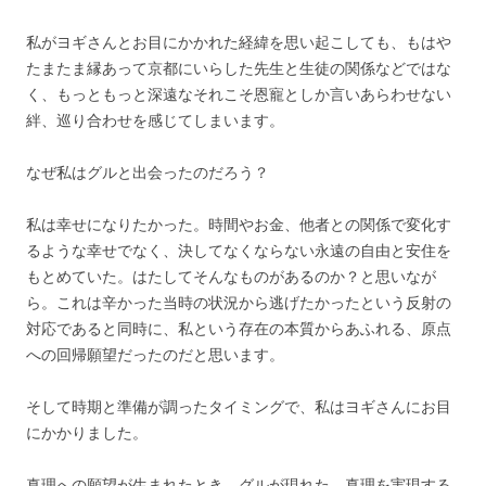
私がヨギさんとお目にかかれた経緯を思い起こしても、もはや
たまたま縁あって京都にいらした先生と生徒の関係などではな
く、もっともっと深遠なそれこそ恩寵としか言いあらわせない
絆、巡り合わせを感じてしまいます。
なぜ私はグルと出会ったのだろう？
私は幸せになりたかった。時間やお金、他者との関係で変化す
るような幸せでなく、決してなくならない永遠の自由と安住を
もとめていた。はたしてそんなものがあるのか？と思いなが
ら。これは辛かった当時の状況から逃げたかったという反射の
対応であると同時に、私という存在の本質からあふれる、原点
への回帰願望だったのだと思います。
そして時期と準備が調ったタイミングで、私はヨギさんにお目
にかかりました。
真理への願望が生まれたとき、グルが現れた。真理を実現する