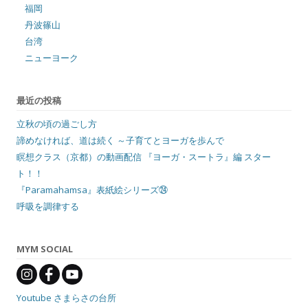
福岡
丹波篠山
台湾
ニューヨーク
最近の投稿
立秋の頃の過ごし方
諦めなければ、道は続く ～子育てとヨーガを歩んで
瞑想クラス（京都）の動画配信 『ヨーガ・スートラ』編 スター
ト！！
『Paramahamsa』表紙絵シリーズ㉔
呼吸を調律する
MYM SOCIAL
Youtube さまらさの台所