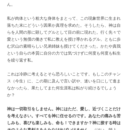
ん。
私が肉体という粗大な身体をまとって、この現象世界に生まれ
落ちた末にどういう因果か真理を求めた。そうしたら、神は自
らを人間の形に顕してグルとして目の前に現れた。行く先々で
愛という無償の働きで私に教えを授け導かれるグル。ともに歩
む沢山の素晴らしい兄弟姉妹も授けてくださった。かたや真我
という自らの本質に自分の力では気づけずに何度も何度も転生
を繰り返す私。
これは冷静に考えるとそら恐ろしいことです。もしこのチャン
ス（今生）に、この期に及んで言い訳や、迷いを口にして進ま
なかったら、果たしてまた何生涯私は転がり続けるでしょう
か？
神は一切取引をしません。神にはただ、愛し、近づくことだけ
を考えなさい。すべてを神に任せるのです。あなたの痛みも苦
しみも、喜びも楽しみも、命も！できますか？神に接する時は
そのような真剣さをもたなければいけません。
（はい。師よ、