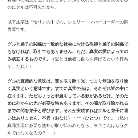
のにグルは不可欠だから。
以下
太字
は『悟り』の中での、シュリー・マハーヨーギーの御
言葉です。
グルと弟子の関係は一般的な社会における教師と弟子の関係で
もなければ、取引でもありません。
ただ、真実の愛によっての
み成立するものです。
（愛とは他者に自らを捧げるという行為
でしたね！）
グルの直接的な意味は、闇を取り除く光、つまり無知を取り除
く真実という意味です。すでに真実の光は、それぞれ皆の中に
在ります。ただちょっと邪魔をしている影があるだけ。そのた
めに外からの光が必要な時もあります。その闇が取り除かれる
までの間を弟子と呼びます。それが実現すればグルと弟子に違
いはありません。不異（おなじ）・一（ひとつ）です。
（私の
真我実現に必要な無知が取り払われたなら、ヨギさんはもうグ
ルではなくなるの？……）