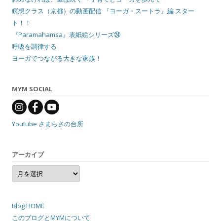
瞑想クラス（京都）の動画配信 『ヨーガ・スートラ』編 スター
ト！！
『Paramahamsa』表紙絵シリーズ㉔
呼吸を調律する
ヨーガでつながる大きな家族！
MYM SOCIAL
Youtube さまらさの台所
アーカイブ
ア
ー
カ
イ
ブ
Blog HOME
このブログとMYMについて