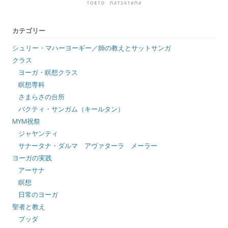
カテゴリー
シュリー・マハーヨーギー／師の教えとサットサンガ
クラス
ヨーガ・瞑想クラス
瞑想専科
さまらさの台所
バクティ・サンガム（キールタン）
MYM祝祭
ジャヤンティ
サナータナ・ダルマ アヴァターラ メーラー
ヨーガの実践
アーサナ
瞑想
日常のヨーガ
聖者と教え
ブッダ