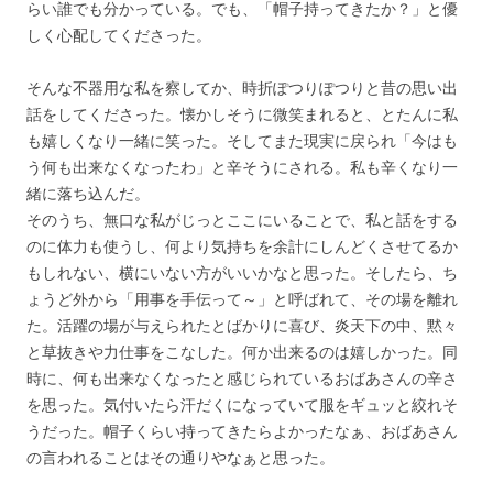
らい誰でも分かっている。でも、「帽子持ってきたか？」と優
しく心配してくださった。
そんな不器用な私を察してか、時折ぽつりぽつりと昔の思い出
話をしてくださった。懐かしそうに微笑まれると、とたんに私
も嬉しくなり一緒に笑った。そしてまた現実に戻られ「今はも
う何も出来なくなったわ」と辛そうにされる。私も辛くなり一
緒に落ち込んだ。
そのうち、無口な私がじっとここにいることで、私と話をする
のに体力も使うし、何より気持ちを余計にしんどくさせてるか
もしれない、横にいない方がいいかなと思った。そしたら、ち
ょうど外から「用事を手伝って～」と呼ばれて、その場を離れ
た。活躍の場が与えられたとばかりに喜び、炎天下の中、黙々
と草抜きや力仕事をこなした。何か出来るのは嬉しかった。同
時に、何も出来なくなったと感じられているおばあさんの辛さ
を思った。気付いたら汗だくになっていて服をギュッと絞れそ
うだった。帽子くらい持ってきたらよかったなぁ、おばあさん
の言われることはその通りやなぁと思った。