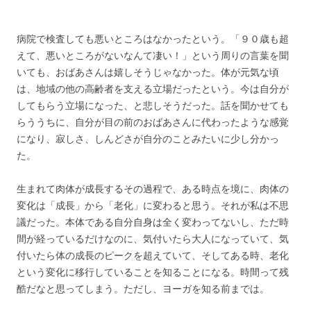
病院で検査しても悪いところはなかったという。「９０歳も超
えて、悪いところがないなんて凄い！」という周りの言葉を聞
いても、おばあさんは嬉しそうじゃなかった。体が元気な頃
は、地域の他の高齢者を支える立場だったという。今は自分が
してもらう立場になった、と悲しそうだった。話を聞かせても
らううちに、自分が目の前のおばあさんに代わったような感覚
になり、寂しさ、しんどさが自分のことみたいに少し分かっ
た。
生まれて肉体が成長するその過程で、ある時点を境に、肉体の
変化は「成長」から「老化」に変わると思う。それが私は不思
議だった。本体である自分自身は全く変わってないし、ただ時
間が経っているだけなのに、気付いたら大人になっていて、気
付いたら体の成長のピークを超えていて、そしてある時、老化
という変化に移行していることを知ることになる。時間って残
酷だなと思ってしまう。ただし、ヨーガを知る前までは。