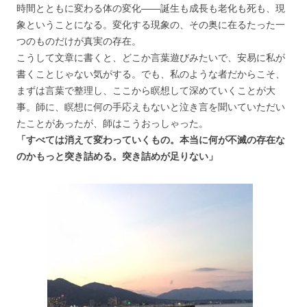
時間とともに変わる体の変化――誕生も成長も老化も死も、現
象ということになる。変化する現象の、その奥に在るたった一
つのものだけが真実の存在。
こうして文章に書くと、どこか言葉遊びみたいで、安易に私が
書くことじゃない気がする。でも、私のような者だからこそ、
まずは言葉で整理し、ここから瞑想して深めていくことが大
事。師に、瞑想に何の手応えもないと泣き言を聞いていただい
たことがあったが、師はこうおっしゃった。
「すべては消えて変わっていくもの。本当に何が不滅の存在な
のかもっと突き詰める。突き詰めが足りない」