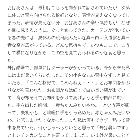
おばあさんは、最初はこちらを向かれて話されていたが、次第
に体ごと背を向けられる恰好となり、表情が見えなくなってし
まった。表情が見えない分、おばあさんの辛い気持ちが、なぜ
か目に見えるように、ぐっと迫ってきた。カーテンが開いてい
る窓の先には、夏休みの絵日記みたいな真っ白い入道雲と真っ
青な空が広がっている。どんな気持ちで、いつもここで、こう
して横になりながら、この空を見ておられるのかなぁと思っ
た。
外は酷暑で、部屋にはクーラーがかかっている。外から来た私
にはまだ暑いくらいだった。その小さな丸い背中をずっと見て
いたら、「こんな格好で、ごめんねぇ・・・」とお布団をかぶ
りながら言われた。お布団からは細くて白い長い腕が出てい
て、肩が寒そうでお布団をかけてあげようと手が自然に動い
た。手を出した瞬間、「赤ちゃんみたいやわ…」という声が蘇
って、失礼かも、と咄嗟に手を引っ込めた。赤ちゃんみたいや
わ、と悲しませたくなかった。また私は何もできず、黙って背
中を見ていた。何かしゃべらないとと思って「外は暑いです」
とトンチンカンなことを言ってしまった。いま外が暑いことく