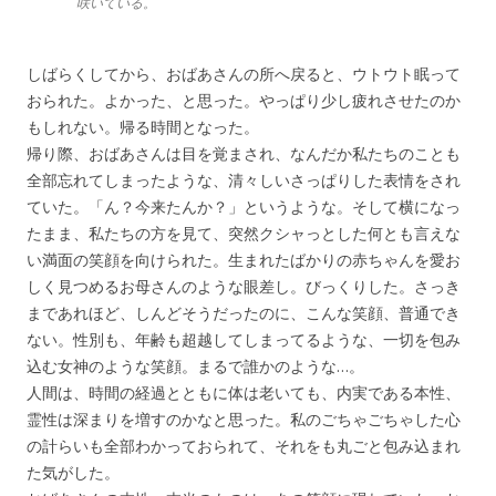
咲いている。
しばらくしてから、おばあさんの所へ戻ると、ウトウト眠って
おられた。よかった、と思った。やっぱり少し疲れさせたのか
もしれない。帰る時間となった。
帰り際、おばあさんは目を覚まされ、なんだか私たちのことも
全部忘れてしまったような、清々しいさっぱりした表情をされ
ていた。「ん？今来たんか？」というような。そして横になっ
たまま、私たちの方を見て、突然クシャっとした何とも言えな
い満面の笑顔を向けられた。生まれたばかりの赤ちゃんを愛お
しく見つめるお母さんのような眼差し。びっくりした。さっき
まであれほど、しんどそうだったのに、こんな笑顔、普通でき
ない。性別も、年齢も超越してしまってるような、一切を包み
込む女神のような笑顔。まるで誰かのような…。
人間は、時間の経過とともに体は老いても、内実である本性、
霊性は深まりを増すのかなと思った。私のごちゃごちゃした心
の計らいも全部わかっておられて、それをも丸ごと包み込まれ
た気がした。