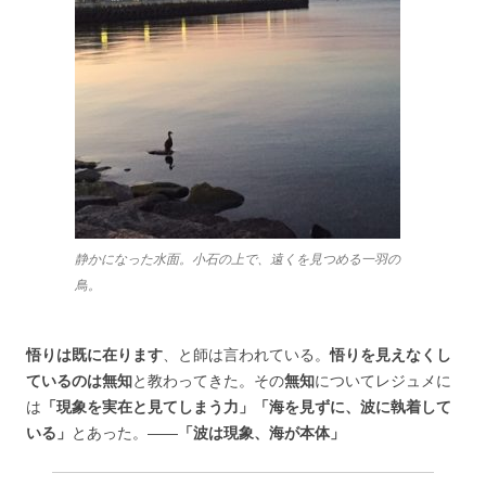
静かになった水面。小石の上で、遠くを見つめる一羽の
鳥。
悟りは既に在ります
、と師は言われている。
悟りを見えなくし
ているのは無知
と教わってきた。その
無知
についてレジュメに
は
「現象を実在と見てしまう力」「海を見ずに、波に執着して
いる」
とあった。――
「波は現象、海が本体」