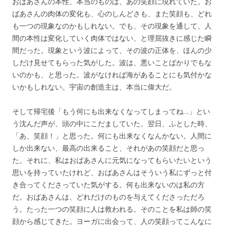
おばあさんの本性、本当のものは、あの笑顔に現れていた。お
ばあさんの肉体の変化も、心のしんどさも、また笑顔も、どれ
も一つの現象なのかもしれない。でも、その現象を通して、人
間の本性は変化していく肉体ではない、と理屈抜きに感じた瞬
間だった。現象という波によって、その波の正体を、ほんの少
しだけ見せてもらった気がした。波は、悪いことばかりでもな
いのかも、と思った。波がなければ海があることにも気付かな
いかもしれない。宇宙の創造主は、本当に偉大だ。
そして帰宅後「もう何にも出来なくなってしまってね…」とい
う沈んだ声が、頭の中にこだましていた。翌日、ふとした時、
「あ、笑顔！」と思った。何にも出来なくなんかない。人間に
しか出来ない、最高の出来ること、それがあの笑顔だと思っ
た。それに、私はおばあさんに元気になってもらいたいという
思いを持っていたけれど、おばあさんはそういう私にずっと付
き合ってくださっていた気がする。何も出来ないのは私の方
だ。おばあさんは、どれだけのものを与えてくださっただろ
う。たった一つの笑顔に人は救われる。そのことを私は師の笑
顔から感じてきた。ヨーガに出会って、人の笑顔ってこんなに