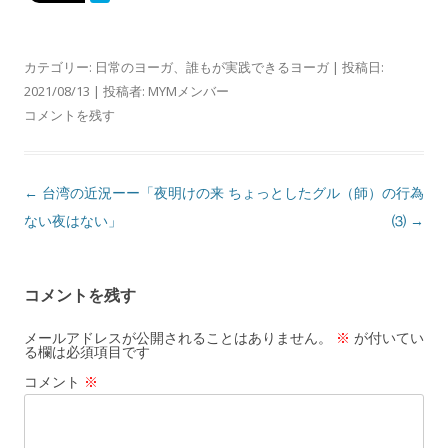
カテゴリー:
日常のヨーガ
、
誰もが実践できるヨーガ
| 投稿日:
2021/08/13
|
投稿者:
MYMメンバー
コメントを残す
投
←
台湾の近況ーー「夜明けの来
ちょっとしたグル（師）の行為
稿
ない夜はない」
⑶
→
ナ
ビ
コメントを残す
ゲ
ー
メールアドレスが公開されることはありません。
※
が付いてい
る欄は必須項目です
シ
コメント
※
ョ
ン