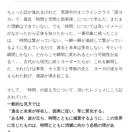
ちょっと話が逸れるけれど、受講中のオンラインクラス『誰ヨ
ガ』で、最近「時間と空間と因果律」について学んだ。まだま
だ理解はできていない。でも「時間」については良いイメージ
がなかったから正体を知りたかった。一番印象に残ったこと
は、「時間は繋がっていない。一瞬一瞬が連続して繋がってい
るように見えているだけ。過去と未来は実在しない。今という
瞬間しかない。だからこそ瞬間に変われるという可能性があ
る！」。古代から現代に続くヨーギーたちが、これを解明し
た、それだけは事実。そう思うと尊敬の念と、ヨーガの道を与
えられた歓び、感謝が沸き起こる。
そして、「時間」の捉え方について、頂いたレジュメにこう記
されていた。
一般的な見方では
「過去と未来が存在し、因果に従い、常に変化する」
「ある時、波が立ち、時間とともに減衰するように、この世界
に生じたものは、時間とともに消滅に向かう必然の理があ