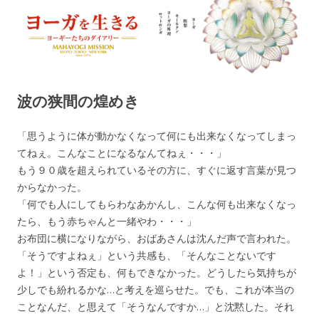
ヨーガを生きる — MAHAYOGI
ヨーギーたちのダイアリー
MISSION ブログ
波の狭間の煌めき
「思うように体が動かなくなって何にも出来なくなってしまっ
てねぇ。こんなことになるなんてねぇ・・・」
もう９０歳を超えられているその方に、すぐに返す言葉が見つ
からなかった。
「何でも人にしてもらわなあかんし、こんな何も出来なくなっ
たら、もう赤ちゃんと一緒やわ・・・」
お布団に横になりながら、おばあさんは沈んだ声で言われた。
「そうですよねぇ」という共感も、「そんなことないです
よ！」という否定も、何もできなかった。どうしたら気持ちが
少しでも紛れるかな…と考えを巡らせた。でも、これが本当の
ことなんだ、と思えて「そうなんですか…」と沈黙した。それ