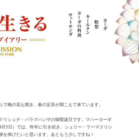
AYOGI MISSION ブログ
らで梅の花も開き、春の足音が聞こえて来ています。
クリシュナ・パラマハンサの御聖誕日です。マハーヨーギ
4月5日）では、昨年に引き続き、シュリー・ラーマクリシ
謝を捧げたいと思います。あともう少しですね！