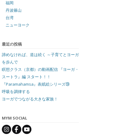
福岡
丹波篠山
台湾
ニューヨーク
最近の投稿
諦めなければ、道は続く ～子育てとヨーガ
を歩んで
瞑想クラス（京都）の動画配信 『ヨーガ・
スートラ』編 スタート！！
『Paramahamsa』表紙絵シリーズ㉔
呼吸を調律する
ヨーガでつながる大きな家族！
MYM SOCIAL