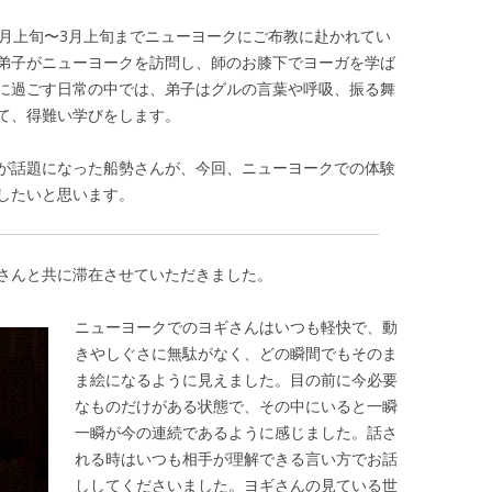
2月上旬〜3月上旬までニューヨークにご布教に赴かれてい
弟子がニューヨークを訪問し、師のお膝下でヨーガを学ば
に過ごす日常の中では、弟子はグルの言葉や呼吸、振る舞
て、得難い学びをします。
が話題になった船勢さんが、今回、ニューヨークでの体験
したいと思います。
さんと共に滞在させていただきました。
ニューヨークでのヨギさんはいつも軽快で、動
きやしぐさに無駄がなく、どの瞬間でもそのま
ま絵になるように見えました。目の前に今必要
なものだけがある状態で、その中にいると一瞬
一瞬が今の連続であるように感じました。話さ
れる時はいつも相手が理解できる言い方でお話
ししてくださいました。ヨギさんの見ている世