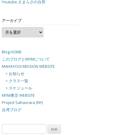
Youtube さまらさの台所
アーカイブ
ア
ー
カ
イ
ブ
Blog HOME
このブログとMYMについて
MAHAYOGI MISSION WEBSITE
> お知らせ
> クラス一覧
> スケジュール
MYM東京 WEBSITE
Project Sahasrara (NY)
台湾ブログ
検
索: