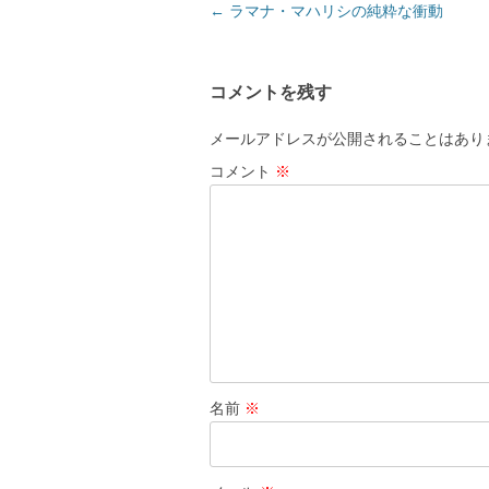
投
←
ラマナ・マハリシの純粋な衝動
稿
ナ
コメントを残す
ビ
ゲ
メールアドレスが公開されることはあり
ー
コメント
※
シ
ョ
ン
名前
※