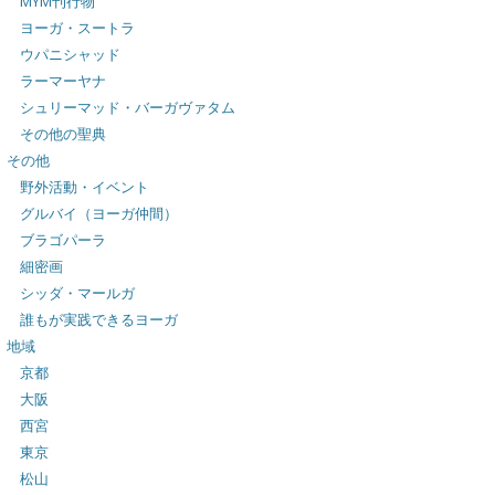
MYM刊行物
ヨーガ・スートラ
ウパニシャッド
ラーマーヤナ
シュリーマッド・バーガヴァタム
その他の聖典
その他
野外活動・イベント
グルバイ（ヨーガ仲間）
ブラゴパーラ
細密画
シッダ・マールガ
誰もが実践できるヨーガ
地域
京都
大阪
西宮
東京
松山