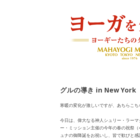
ヨーギーたちのダイアリー
ヨーガを生きる — MAH
グルの導き in New York
寒暖の変化が激しいですが、あちらこち
今日は、偉大なる神人シュリー・ラーマ
ー・ミッション主催の今年の春の祝祭（
ュナの御降誕をお祝いし、皆で歓びと感