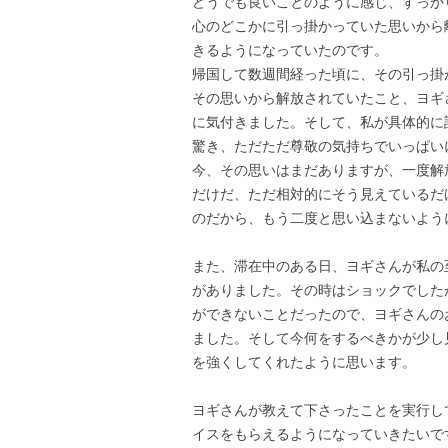
どうでも良いことのように感じ、すっか
心のどこかに引っ掛かっていた思いから
きるようになっていたのです。
帰国して数週間経った頃に、その引っ掛
その思いから解放されていたこと、ヨギ
に気付きました。そして、私が具体的に
驚き、ただただ尊敬の気持ちでいっぱい
今、その思いはまだありますが、一度解
だけだ、ただ相対的にそう見えているだ
のだから、もう二度と思い込まないよう
また、滞在中のある日、ヨギさんが私の
がありました。その時はショックでした
ができないことだったので、ヨギさんの
ました。そして今何をするべきかが少し
を強くしてくれたように思います。
ヨギさんが教えて下さったことを実行し
イスをもらえるようになっていきたいで